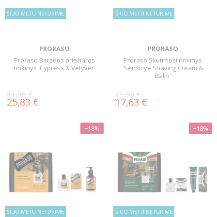
ŠIUO METU NETURIME
ŠIUO METU NETURIME
PRORASO
PRORASO
Proraso Barzdos priežiūros
Proraso Skutimosi rinkinys
rinkinys 'Cypress & Vetyver'
'Sensitive Shaving Cream &
Balm'
31,50 €
21,50 €
25,83 €
17,63 €
−18%
−18%
ŠIUO METU NETURIME
ŠIUO METU NETURIME