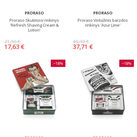
PRORASO
PRORASO
Proraso Skutimosi rinkinys
Proraso Vintažinis barzdos
'Refresh Shaving Cream &
rinkinys 'Azur Lime'
Lotion'
21,50 €
45,99 €
17,63 €
37,71 €
−18%
−18%