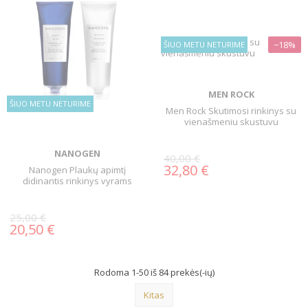
−18%
ŠIUO METU NETURIME
MEN ROCK
ŠIUO METU NETURIME
Men Rock Skutimosi rinkinys su
vienašmeniu skustuvu
NANOGEN
40,00 €
32,80 €
Nanogen Plaukų apimtį
didinantis rinkinys vyrams
25,00 €
20,50 €
Rodoma 1-50 iš 84 prekės(-ių)
Kitas