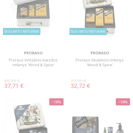
ŠIUO METU NETURIME
ŠIUO METU NETURIME
PRORASO
PRORASO
Proraso Vintažinis barzdos
Proraso Skutimosi rinkinys
rinkinys 'Wood & Spice'
'Wood & Spice'
45,99 €
39,90 €
37,71 €
32,72 €
−18%
−18%