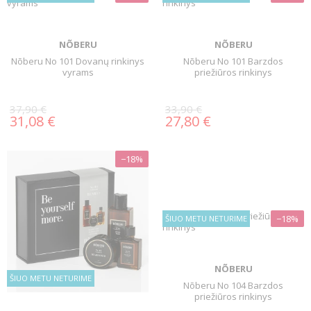
NÕBERU
NÕBERU
Nõberu No 101 Dovanų rinkinys
Nõberu No 101 Barzdos
vyrams
priežiūros rinkinys
37,90 €
33,90 €
31,08 €
27,80 €
−18%
−18%
ŠIUO METU NETURIME
NÕBERU
ŠIUO METU NETURIME
Nõberu No 104 Barzdos
priežiūros rinkinys