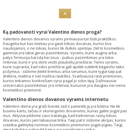
Ką padovanoti vyrui Valentino dienos proga?
Valentino dienos dovanos vyrams pirmiausia turi būti praktiškos.
Daugeliui kur kas mieliau yra gauti tokias dovanas, kurios bus
naudojamos, o ne tokias, kurios tik dulkės spintoje. Dėl to kosmetikos
gaminiai yra labai geras pasirinkimas. Vyrams, kurie augina arba
patys formuoja barzdą bei ūsus - puikus pasirinkimas yra tokie
rinkiniai, kurie ir yra skirti veido plaukelių priežiūrai. Tiems vyrams,
kurie supranta, kad odos priežiūrai gali apdėti sulėtinti bėgančio laiko
požymius - siūlome įteikti kremus arba serumus, kurie lygiai taip pat
drėkina, maitina ir net mažina raukšles. Svarbiausia rasti priemones,
kurios tinkamos konkrečiam vyrui pagal jo odos tipą. Dažniausiai
universalus pasirinkimas yra rinkiniai, kuriuose yra daugiau nei viena
kosmetikos priemonė.
Valentino dienos dovanos vyrams internetu
Valentino diena yra graži šventė, tad ir paminėti ją yra būtina. Ne tik
buvimu kartu, tačiau ir skoningomis dovanomis, kurias galite įsigyti pas
mus. Aktyviai pildome savo katalogą, kad kiekvienas rastų tokias
dovanas, kurios jam labiausiai tinka. Taip pat ir siūlome akcijas, kurios
suteikia galimybę norimas kosmetikos priemones įsigyti pigiau. Taigi,
gera kokybė ir patraukli kaina yra pasiekiama ranka.