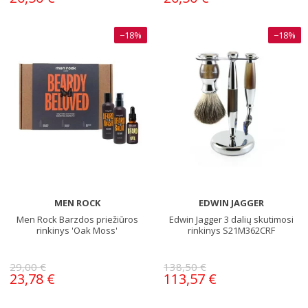
−18%
−18%
MEN ROCK
EDWIN JAGGER
Men Rock Barzdos priežiūros
Edwin Jagger 3 dalių skutimosi
rinkinys 'Oak Moss'
rinkinys S21M362CRF
29,00 €
138,50 €
23,78 €
113,57 €