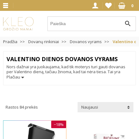
0
search
Pradžia
Dovanų rinkiniai
Dovanos vyrams
Valentino d
VALENTINO DIENOS DOVANOS VYRAMS
Nors dažnai yra juokaujama, kad tik moterys turi gauti dovanas
per Valentino dieną, tačiau žinoma, kad tai nėra tiesa. Tai yra
meilės šventė, meilės diena, tad abu santykiuose turi stengtis kuo
Plačiau
labiau puoselėti meilę ir tuo pačiu ją rodyti mažomis, tačiau tikrai
jaukiomis dovanomis. Mūsų prekybos vietoje siūlomos Valentino
dienos dovanos jam - patiks daugeliui vyrų, kadangi yra
universalios, tinka tiems, kurie save myli arba gali būti puiki
paskata daugiau dėmesio skirti sau ir tuo pačiu save mylėti.
Rastos 84 prekės
Naujausi
−18%