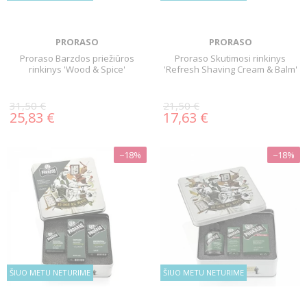
PRORASO
PRORASO
Proraso Barzdos priežiūros
Proraso Skutimosi rinkinys
rinkinys 'Wood & Spice'
'Refresh Shaving Cream & Balm'
31,50 €
21,50 €
25,83 €
17,63 €
−18%
−18%
ŠIUO METU NETURIME
ŠIUO METU NETURIME