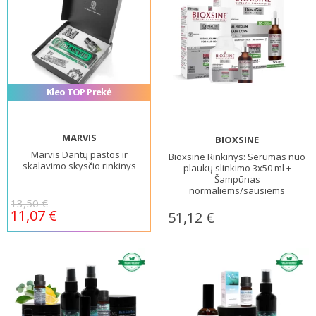
Kleo TOP Prekė
MARVIS
BIOXSINE
Marvis Dantų pastos ir
Bioxsine Rinkinys: Serumas nuo
skalavimo skysčio rinkinys
plaukų slinkimo 3x50 ml +
Šampūnas
normaliems/sausiems
plaukams, 300 ml
13,50 €
11,07 €
51,12 €