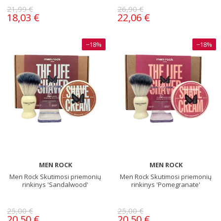
21,99 €
26,90 €
18,03 €
22,06 €
−18%
−18%
MEN ROCK
MEN ROCK
Men Rock Skutimosi priemonių
Men Rock Skutimosi priemonių
rinkinys 'Sandalwood'
rinkinys 'Pomegranate'
25,00 €
25,00 €
20,50 €
20,50 €