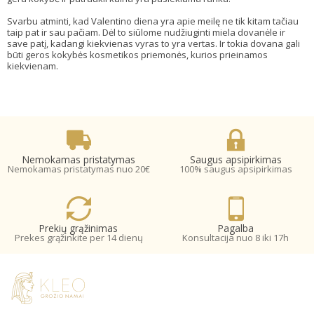
Svarbu atminti, kad Valentino diena yra apie meilę ne tik kitam tačiau
taip pat ir sau pačiam. Dėl to siūlome nudžiuginti miela dovanėle ir
save patį, kadangi kiekvienas vyras to yra vertas. Ir tokia dovana gali
būti geros kokybės kosmetikos priemonės, kurios prieinamos
kiekvienam.
Nemokamas pristatymas
Saugus apsipirkimas
Nemokamas pristatymas nuo 20€
100% saugus apsipirkimas
Prekių grąžinimas
Pagalba
Prekes grąžinkite per 14 dienų
Konsultacija nuo 8 iki 17h