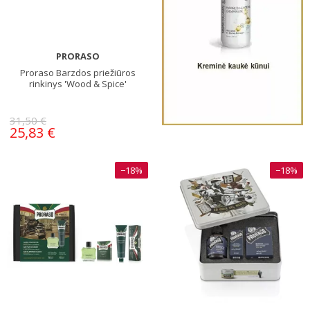
PRORASO
Proraso Barzdos priežiūros
rinkinys 'Wood & Spice'
31,50 €
25,83 €
−18%
−18%