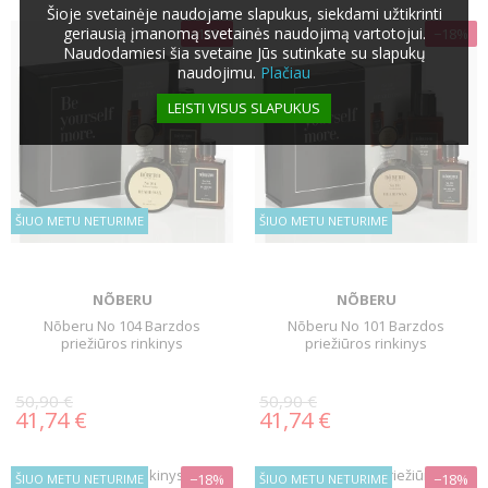
Šioje svetainėje naudojame slapukus, siekdami užtikrinti
geriausią įmanomą svetainės naudojimą vartotojui.
−18%
−18%
Naudodamiesi šia svetaine Jūs sutinkate su slapukų
naudojimu.
Plačiau
LEISTI VISUS SLAPUKUS
ŠIUO METU NETURIME
ŠIUO METU NETURIME
NÕBERU
NÕBERU
Nõberu No 104 Barzdos
Nõberu No 101 Barzdos
priežiūros rinkinys
priežiūros rinkinys
50,90 €
50,90 €
41,74 €
41,74 €
−18%
−18%
ŠIUO METU NETURIME
ŠIUO METU NETURIME