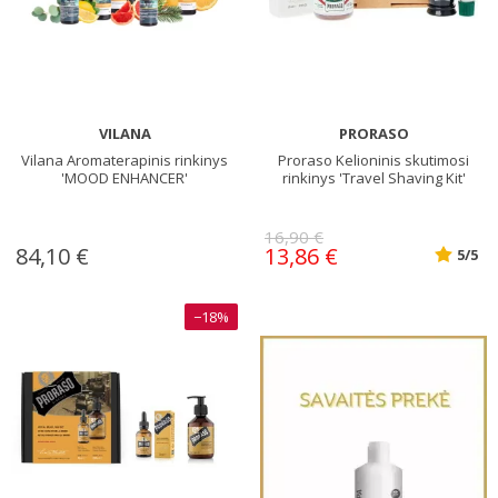
VILANA
PRORASO
Vilana Aromaterapinis rinkinys
Proraso Kelioninis skutimosi
'MOOD ENHANCER'
rinkinys 'Travel Shaving Kit'
16,90 €
84,10 €
13,86 €
5/5
−18%