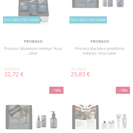
ŠIUO METU NETURIME
ŠIUO METU NETURIME
PRORASO
PRORASO
Proraso Skutimosi rinkinys 'Azur
Proraso Barzdos priežiūros
Lime'
rinkinys 'Azur Lime'
39,90 €
31,50 €
32,72 €
25,83 €
−18%
−18%