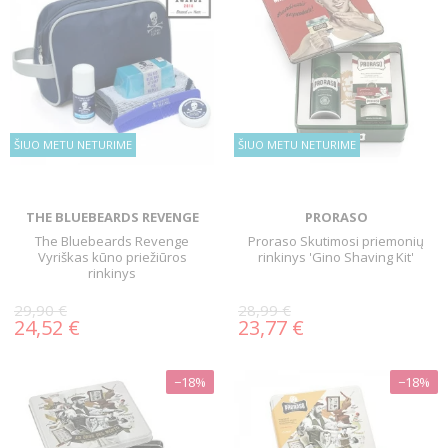
ŠIUO METU NETURIME
ŠIUO METU NETURIME
THE BLUEBEARDS REVENGE
PRORASO
The Bluebeards Revenge
Proraso Skutimosi priemonių
Vyriškas kūno priežiūros
rinkinys 'Gino Shaving Kit'
rinkinys
29,90 €
28,99 €
24,52 €
23,77 €
−18%
−18%