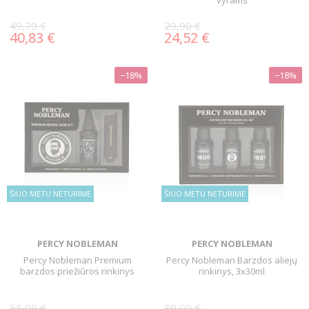
49,79 €
29,90 €
40,83 €
24,52 €
−18%
−18%
ŠIUO METU NETURIME
ŠIUO METU NETURIME
PERCY NOBLEMAN
PERCY NOBLEMAN
Percy Nobleman Premium
Percy Nobleman Barzdos aliejų
barzdos priežiūros rinkinys
rinkinys, 3x30ml
55,00 €
39,00 €