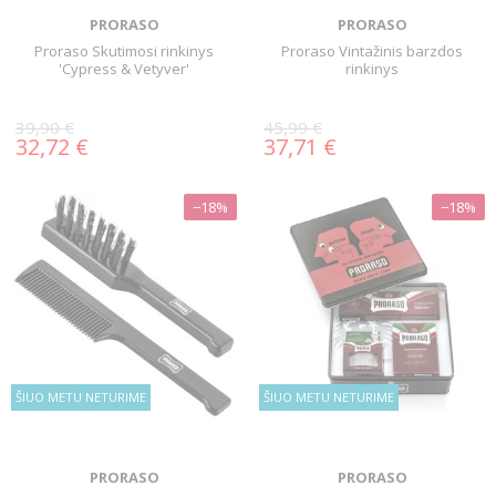
PRORASO
PRORASO
Proraso Skutimosi rinkinys
Proraso Vintažinis barzdos
'Cypress & Vetyver'
rinkinys
39,90 €
45,99 €
32,72 €
37,71 €
−18%
−18%
ŠIUO METU NETURIME
ŠIUO METU NETURIME
PRORASO
PRORASO