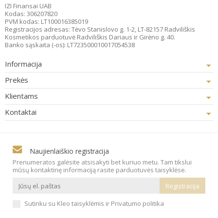
IZI Finansai UAB
Kodas: 306207820
PVM kodas: LT100016385019
Registracijos adresas: Tėvo Stanislovo g. 1-2, LT-82157 Radviliškis
Kosmetikos parduotuvė Radviliškis Dariaus ir Girėno g. 40.
Banko sąskaita (-os): LT723500010017054538
Informacija
Prekės
Klientams
Kontaktai
Naujienlaiškio registracija
Prenumeratos galėsite atsisakyti bet kuriuo metu. Tam tikslui
mūsų kontaktinę informaciją rasite parduotuvės taisyklėse.
Sutinku su Kleo taisyklėmis ir Privatumo politika