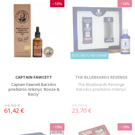
−18%
−18%
ŠIUO METU NETURIME
CAPTAIN FAWCETT
THE BLUEBEARDS REVENGE
Captain Fawcett Barzdos
The Bluebeards Revenge
priežiūros rinkinys 'Booze &
Barzdos priežiūros rinkinys
Baccy'
74,90 €
28,90 €
61,42 €
23,70 €
−18%
−18%