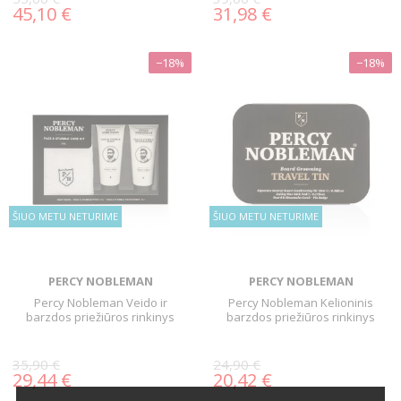
45,10 €
31,98 €
−18%
−18%
ŠIUO METU NETURIME
ŠIUO METU NETURIME
PERCY NOBLEMAN
PERCY NOBLEMAN
Percy Nobleman Veido ir
Percy Nobleman Kelioninis
barzdos priežiūros rinkinys
barzdos priežiūros rinkinys
35,90 €
24,90 €
29,44 €
20,42 €