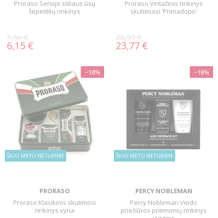
Proraso Senojo stiliaus ūsų
Proraso Vintažinis rinkinys
šepetėlių rinkinys
skutimuisi 'Primadopo'
7,50 €
28,99 €
6,15 €
23,77 €
−18%
−18%
ŠIUO METU NETURIME
ŠIUO METU NETURIME
PRORASO
PERCY NOBLEMAN
Proraso Klasikinis skutimosi
Percy Nobleman Veido
rinkinys vyrui
priežiūros priemonių rinkinys
vyrams