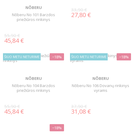
NÕBERU
33,90 €
27,80 €
Nõberu No 101 Barzdos
priežiūros rinkinys
55,90 €
45,84 €
−18%
−18%
ŠIUO METU NETURIME
ŠIUO METU NETURIME
NÕBERU
NÕBERU
Nõberu No 104 Barzdos
Nõberu No 106 Dovanų rinkinys
priežiūros rinkinys
vyrams
55,90 €
37,90 €
45,84 €
31,08 €
−18%