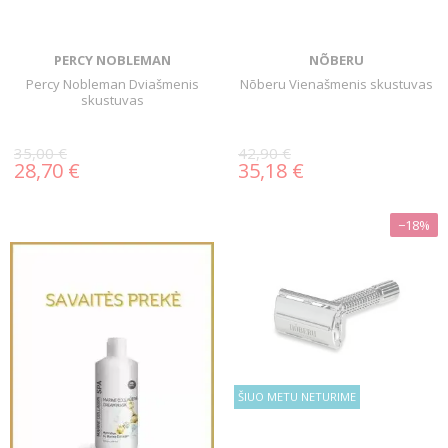
PERCY NOBLEMAN
NÕBERU
Percy Nobleman Dviašmenis
Nõberu Vienašmenis skustuvas
skustuvas
35,00 €
42,90 €
28,70 €
35,18 €
−18%
ŠIUO METU NETURIME