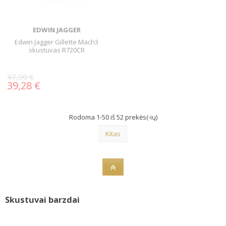
EDWIN JAGGER
Edwin Jagger Gillette Mach3
skustuvas R720CR
47,90 €
39,28 €
Rodoma 1-50 iš 52 prekės(-ių)
Kitas
Skustuvai barzdai