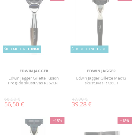
ŠIUO METU NETURIME
ŠIUO METU NETURIME
EDWIN JAGGER
EDWIN JAGGER
Edwin Jagger Gillette Fusion
Edwin Jagger Gillette Mach3
Proglide skustuvas R362CRF
skustuvas R726CR
68,90 €
47,90 €
56,50 €
39,28 €
−18%
−18%