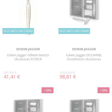
ŠIUO METU NETURIME
ŠIUO METU NETURIME
EDWIN JAGGER
EDWIN JAGGER
Edwin Jagger Gillette Mach3
Edwin Jagger DESSKNBL
skustuvas R729CR
Dviašmenis skustuvas
50,50 €
120,50 €
41,41 €
98,81 €
−18%
−18%