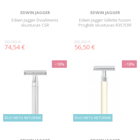
EDWIN JAGGER
EDWIN JAGGER
Edwin Jagger Dviašmenis
Edwin Jagger Gillette Fusion
skustuvas CSR
Proglide skustuvas R357CRF
90,90 €
68,90 €
74,54 €
56,50 €
−18%
−18%
ŠIUO METU NETURIME
ŠIUO METU NETURIME