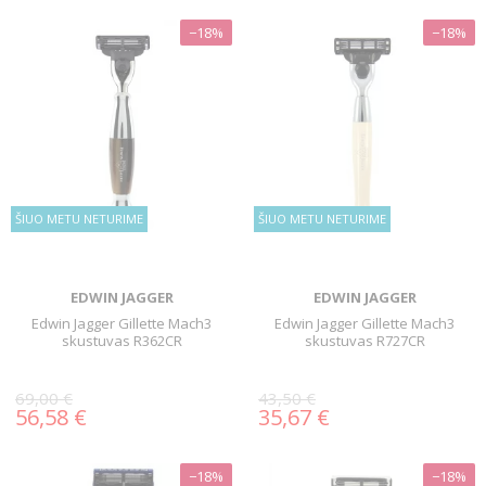
−18%
−18%
ŠIUO METU NETURIME
ŠIUO METU NETURIME
EDWIN JAGGER
EDWIN JAGGER
Edwin Jagger Gillette Mach3
Edwin Jagger Gillette Mach3
skustuvas R362CR
skustuvas R727CR
69,00 €
43,50 €
56,58 €
35,67 €
−18%
−18%