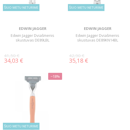
ŠIUO METU NETURIME
ŠIUO METU NETURIME
EDWIN JAGGER
EDWIN JAGGER
Edwin Jagger Dviašmenis
Edwin Jagger Dviašmenis
skustuvas DE89LBL
skustuvas DE89KN14BL
41,50 €
42,90 €
34,03 €
35,18 €
−18%
ŠIUO METU NETURIME