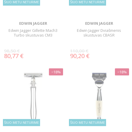
ŠIUO METU NETURIME
ŠIUO METU NETURIME
EDWIN JAGGER
EDWIN JAGGER
Edwin Jagger Gillette Mach3
Edwin Jagger Dviašmenis
Turbo skustuvas CM3
skustuvas CBASR
98,50 €
110,00 €
80,77 €
90,20 €
−18%
−18%
ŠIUO METU NETURIME
ŠIUO METU NETURIME