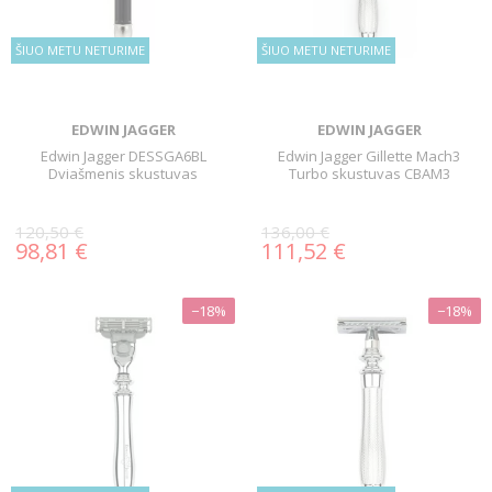
ŠIUO METU NETURIME
ŠIUO METU NETURIME
EDWIN JAGGER
EDWIN JAGGER
Edwin Jagger DESSGA6BL
Edwin Jagger Gillette Mach3
Dviašmenis skustuvas
Turbo skustuvas CBAM3
120,50 €
136,00 €
98,81 €
111,52 €
−18%
−18%