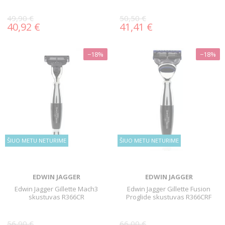
49,90 €
50,50 €
40,92 €
41,41 €
−18%
−18%
ŠIUO METU NETURIME
ŠIUO METU NETURIME
EDWIN JAGGER
EDWIN JAGGER
Edwin Jagger Gillette Mach3
Edwin Jagger Gillette Fusion
skustuvas R366CR
Proglide skustuvas R366CRF
56,90 €
66,00 €