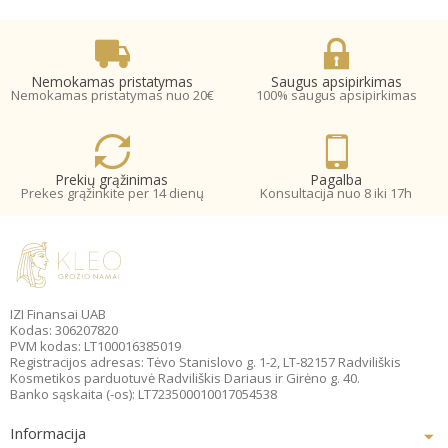
Nemokamas pristatymas
Saugus apsipirkimas
Nemokamas pristatymas nuo 20€
100% saugus apsipirkimas
Prekių grąžinimas
Pagalba
Prekes grąžinkite per 14 dienų
Konsultacija nuo 8 iki 17h
IZI Finansai UAB
Kodas: 306207820
PVM kodas: LT100016385019
Registracijos adresas: Tėvo Stanislovo g. 1-2, LT-82157 Radviliškis
Kosmetikos parduotuvė Radviliškis Dariaus ir Girėno g. 40.
Banko sąskaita (-os): LT723500010017054538
Informacija