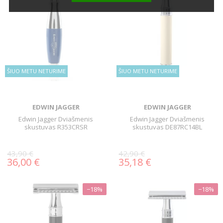
ŠIUO METU NETURIME
ŠIUO METU NETURIME
EDWIN JAGGER
EDWIN JAGGER
Edwin Jagger Dviašmenis
Edwin Jagger Dviašmenis
skustuvas R353CRSR
skustuvas DE87RC14BL
43,90 €
42,90 €
36,00 €
35,18 €
−18%
−18%