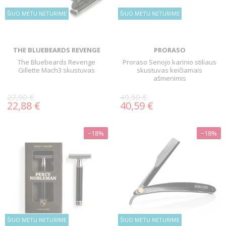
ŠIUO METU NETURIME
ŠIUO METU NETURIME
THE BLUEBEARDS REVENGE
PRORASO
The Bluebeards Revenge
Proraso Senojo karinio stiliaus
Gillette Mach3 skustuvas
skustuvas keičiamais
ašmenimis
27,90 €
49,50 €
22,88 €
40,59 €
−18%
−18%
ŠIUO METU NETURIME
ŠIUO METU NETURIME