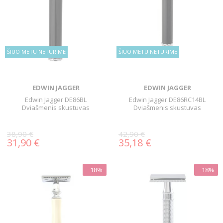
ŠIUO METU NETURIME
ŠIUO METU NETURIME
EDWIN JAGGER
EDWIN JAGGER
Edwin Jagger DE86BL
Edwin Jagger DE86RC14BL
Dviašmenis skustuvas
Dviašmenis skustuvas
38,90 €
42,90 €
31,90 €
35,18 €
−18%
−18%