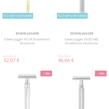
ŠIUO METU NETURIME
ŠIUO METU NETURIME
EDWIN JAGGER
EDWIN JAGGER
Edwin Jagger IVCSR Dviašmenis
Edwin Jagger DE3D14BL
skustuvas
Dviašmenis skustuvas
63,50 €
56,90 €
52,07 €
46,66 €
−18%
−18%