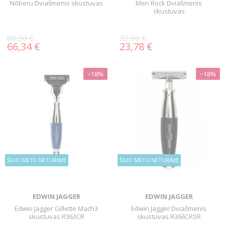
Nõberu Dviašmenis skustuvas
Men Rock Dviašmenis
skustuvas
80,90 €
29,00 €
66,34 €
23,78 €
−18%
−18%
ŠIUO METU NETURIME
ŠIUO METU NETURIME
EDWIN JAGGER
EDWIN JAGGER
Edwin Jagger Gillette Mach3
Edwin Jagger Dviašmenis
skustuvas R363CR
skustuvas R366CRSR