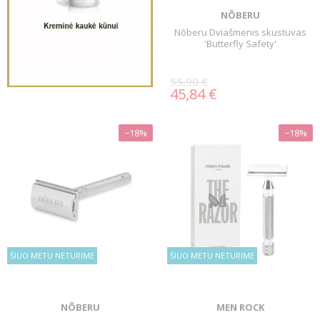
NÕBERU
Nõberu Dviašmenis skustuvas
'Butterfly Safety'
55,90 €
45,84 €
−18%
−18%
ŠIUO METU NETURIME
ŠIUO METU NETURIME
NÕBERU
MEN ROCK