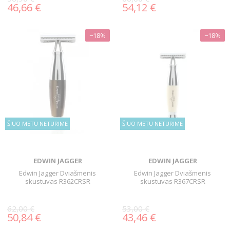
46,66 €
54,12 €
−18%
−18%
ŠIUO METU NETURIME
ŠIUO METU NETURIME
EDWIN JAGGER
EDWIN JAGGER
Edwin Jagger Dviašmenis
Edwin Jagger Dviašmenis
skustuvas R362CRSR
skustuvas R367CRSR
62,00 €
53,00 €
50,84 €
43,46 €