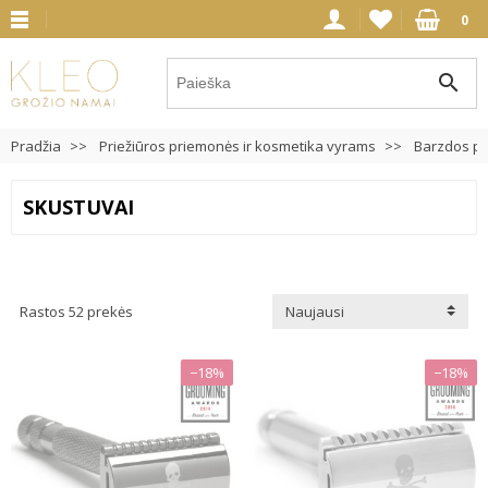
0
search
Pradžia
Priežiūros priemonės ir kosmetika vyrams
Barzdos pr
SKUSTUVAI
Rastos 52 prekės
Naujausi
−18%
−18%