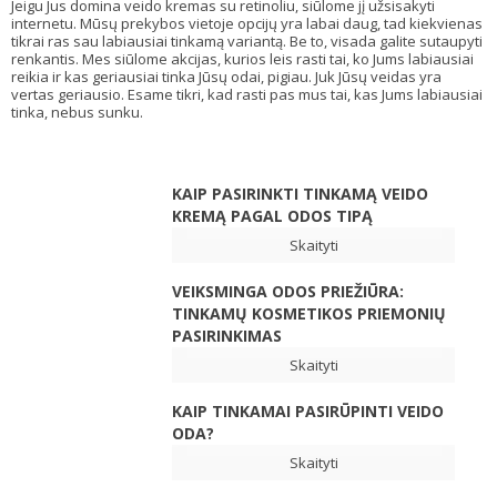
Jeigu Jus domina veido kremas su retinoliu, siūlome jį užsisakyti
internetu. Mūsų prekybos vietoje opcijų yra labai daug, tad kiekvienas
tikrai ras sau labiausiai tinkamą variantą. Be to, visada galite sutaupyti
renkantis. Mes siūlome akcijas, kurios leis rasti tai, ko Jums labiausiai
reikia ir kas geriausiai tinka Jūsų odai, pigiau. Juk Jūsų veidas yra
vertas geriausio. Esame tikri, kad rasti pas mus tai, kas Jums labiausiai
tinka, nebus sunku.
KAIP PASIRINKTI TINKAMĄ VEIDO
KREMĄ PAGAL ODOS TIPĄ
Skaityti
VEIKSMINGA ODOS PRIEŽIŪRA:
TINKAMŲ KOSMETIKOS PRIEMONIŲ
PASIRINKIMAS
Skaityti
KAIP TINKAMAI PASIRŪPINTI VEIDO
ODA?
Skaityti