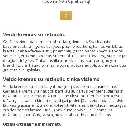
Rodoma 1-0 iš 0 prekės(-ių)
Veido kremas su retinoliu
Gražiai veido odai nereikia labai daug dėmesio. Svarbiausia –
kasdienė rutina ir geros kokybės priemonės, kurių kainos vis labiau
krenta. Viena efektyviausių priemonių, galinti padėti kovoti su odos
senėjimu, yra veido kremas su retinoliu. Jis pamaitina odą, suteikia jai
daugiau drėgmės. Tinkamas tikrai ne tik tiems, kurių oda jau yra
brandi. Kuo anksčiau priemonė bus pradėta naudoti, tuo efektas bus
greitesnis ir ilgalaikis.
Veido kremas su retinoliu tinka visiems
Veido kremas su retinoliu gali būti Jūsų kasdieninis pasirinkimas.
Geriausia kremą yra naudoti bent jau du kartus per dieną, galima ir
dažniau. Tokie kremai dažniausiai ne tik stabdo senėjimo procesus,
tačiau yra labai drėkinantys, kad gali padėti Jūsų veido odai atrodyti
kur kas gražesnei. Žiūrėkite, kokie kiti vitaminai bei kokios medžiagos
yra derinamos kreme. Nuo jų priklauso ir poveikis. Žinoma, jis
dažniausiai panašus, tai yra, maksimalus odos puoselėjimas.
Užsisakyti galima ir internetu