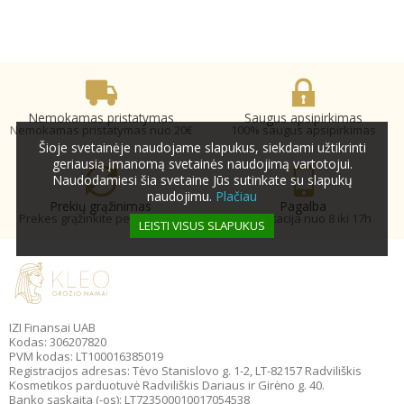
Nemokamas pristatymas
Saugus apsipirkimas
Nemokamas pristatymas nuo 20€
100% saugus apsipirkimas
Šioje svetainėje naudojame slapukus, siekdami užtikrinti
geriausią įmanomą svetainės naudojimą vartotojui.
Naudodamiesi šia svetaine Jūs sutinkate su slapukų
naudojimu.
Plačiau
Prekių grąžinimas
Pagalba
Prekes grąžinkite per 14 dienų
Konsultacija nuo 8 iki 17h
LEISTI VISUS SLAPUKUS
IZI Finansai UAB
Kodas: 306207820
PVM kodas: LT100016385019
Registracijos adresas: Tėvo Stanislovo g. 1-2, LT-82157 Radviliškis
Kosmetikos parduotuvė Radviliškis Dariaus ir Girėno g. 40.
Banko sąskaita (-os): LT723500010017054538