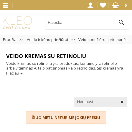
0
search
Pradžia
Veido ir kūno priežiūrai
Veido priežiūros priemonės
VEIDO KREMAS SU RETINOLIU
Veido kremas su retinoliu yra produktas, kuriame yra retinolio
arba vitaminas A, taip pat žinomas kaip retinoidas. Šis kremas yra
plačiai naudojamas odos priežiūroje dėl savo įvairių naudingų
Plačiau
savybių tokių kaip: odos senėjimo mažinimas, odos tekstūros
pagerinimas, pigmentinių dėmių mažinimas, skatina kolageno
gamybą, ppuogų ir spuogų randų mažinimas.
Naujausi
ŠIUO METU NETURIME JOKIŲ PREKIŲ