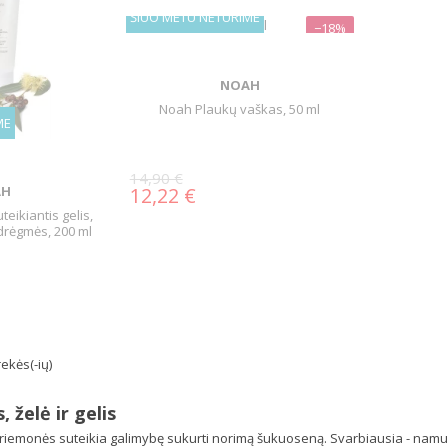
ŠIUO METU NETURIME
−18%
NOAH
Noah Plaukų vaškas, 50 ml
ME
14,90 €
AH
12,22 €
eikiantis gelis,
drėgmės, 200 ml
ekės(-ių)
 želė ir gelis
iemonės suteikia galimybę sukurti norimą šukuoseną. Svarbiausia - namuose