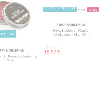
ŠIUO METU NETURIME
−18%
PERCY NOBLEMAN
Percy Nobleman Plaukų
 NETURIME
modeliavimo molis, 100 ml
18,99 €
RCY NOBLEMAN
15,57 €
leman Pomada plaukams,
100 ml