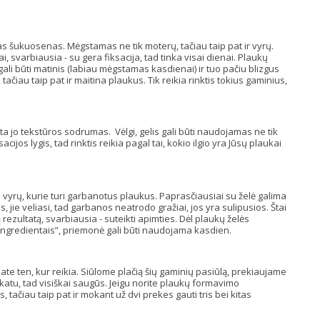
as šukuosenas. Mėgstamas ne tik moterų, tačiau taip pat ir vyrų.
, svarbiausia - su gera fiksacija, tad tinka visai dienai. Plaukų
 gali būti matinis (labiau mėgstamas kasdienai) ir tuo pačiu blizgus
čiau taip pat ir maitina plaukus. Tik reikia rinktis tokius gaminius,
a jo tekstūros sodrumas. Vėlgi, gelis gali būti naudojamas ne tik
ijos lygis, tad rinktis reikia pagal tai, kokio ilgio yra Jūsų plaukai
yrų, kurie turi garbanotus plaukus. Paprasčiausiai su želė galima
 jie veliasi, tad garbanos neatrodo gražiai, jos yra sulipusios. Štai
gą rezultatą, svarbiausia - suteikti apimties. Dėl plaukų želės
ingredientais”, priemonė gali būti naudojama kasdien.
sate ten, kur reikia. Siūlome plačią šių gaminių pasiūlą, prekiaujame
fikatu, tad visiškai saugūs. Jeigu norite plaukų formavimo
 tačiau taip pat ir mokant už dvi prekes gauti tris bei kitas