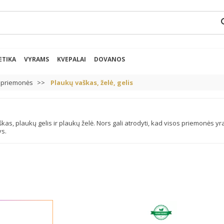
se
ETIKA
VYRAMS
KVEPALAI
DOVANOS
 priemonės
Plaukų vaškas, želė, gelis
 plaukų gelis ir plaukų želė. Nors gali atrodyti, kad visos priemonės yra ga
ys.