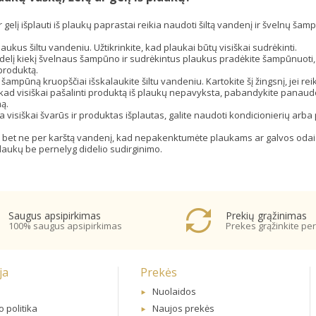
 gelį išplauti iš plaukų paprastai reikia naudoti šiltą vandenį ir švelnų šamp
aukus šiltu vandeniu. Užtikrinkite, kad plaukai būtų visiškai sudrėkinti.
delį kiekį švelnaus šampūno ir sudrėkintus plaukus pradėkite šampūnuoti, 
produktą.
šampūną kruopščiai išskalaukite šiltu vandeniu. Kartokite šį žingsnį, jei reiki
, kad visiškai pašalinti produktą iš plaukų nepavyksta, pabandykite panau
ą.
a visiškai švarūs ir produktas išplautas, galite naudoti kondicionierių arba 
ą, bet ne per karštą vandenį, kad nepakenktumėte plaukams ar galvos odai
 plaukų be pernelyg didelio sudirginimo.
Saugus apsipirkimas
Prekių grąžinimas
100% saugus apsipirkimas
Prekes grąžinkite per
ja
Prekės
Nuolaidos
 politika
Naujos prekės