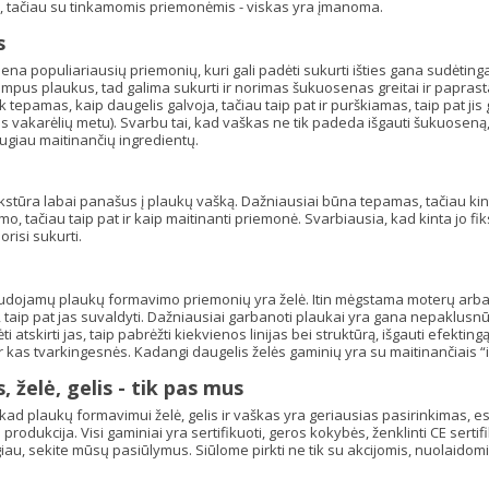
 tačiau su tinkamomis priemonėmis - viskas yra įmanoma.
s
ena populiariausių priemonių, kuri gali padėti sukurti išties gana sudėting
rumpus plaukus, tad galima sukurti ir norimas šukuosenas greitai ir paprastai
ik tepamas, kaip daugelis galvoja, tačiau taip pat ir purškiamas, taip pat jis
s vakarėlių metu). Svarbu tai, kad vaškas ne tik padeda išgauti šukuoseną, ta
ugiau maitinančių ingredientų.
kstūra labai panašus į plaukų vašką. Dažniausiai būna tepamas, tačiau kint
, tačiau taip pat ir kaip maitinanti priemonė. Svarbiausia, kad kinta jo fiksac
risi sukurti.
udojamų plaukų formavimo priemonių yra želė. Itin mėgstama moterų arba v
 taip pat jas suvaldyti. Dažniausiai garbanoti plaukai yra gana nepaklusnūs,
ti atskirti jas, taip pabrėžti kiekvienos linijas bei struktūrą, išgauti efektin
 kas tvarkingesnės. Kadangi daugelis želės gaminių yra su maitinančiais “
 želė, gelis - tik pas mus
, kad plaukų formavimui želė, gelis ir vaškas yra geriausias pasirinkimas, e
produkcija. Visi gaminiai yra sertifikuoti, geros kokybės, ženklinti CE serti
iau, sekite mūsų pasiūlymus. Siūlome pirkti ne tik su akcijomis, nuolaidomis,