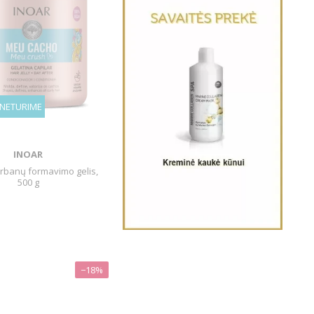
 NETURIME
INOAR
rbanų formavimo gelis,
500 g
−18%