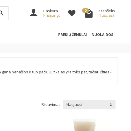
0
Paskyra
Krepšelis
arch
Prisijungti
(Tuščias)
PREKIŲ ŽENKLAI
NUOLAIDOS
na panašios ir tuo pačiu jų tikslas yra toks pat, tačiau išties -
Rikiavimas
Naujausi