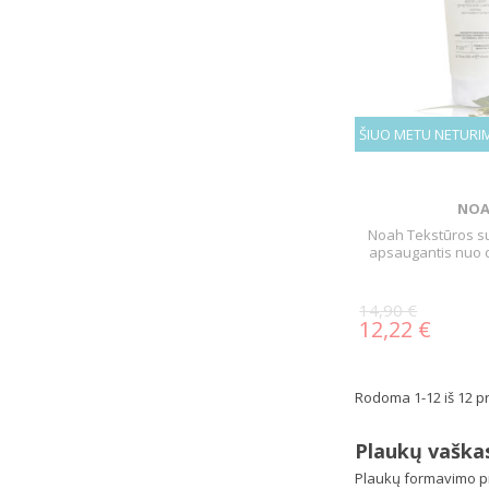
ŠIUO METU NETURI
NO
Noah Tekstūros sut
apsaugantis nuo 
14,90 €
12,22 €
Rodoma 1-12 iš 12 pr
Plaukų vaškas,
Plaukų formavimo pr