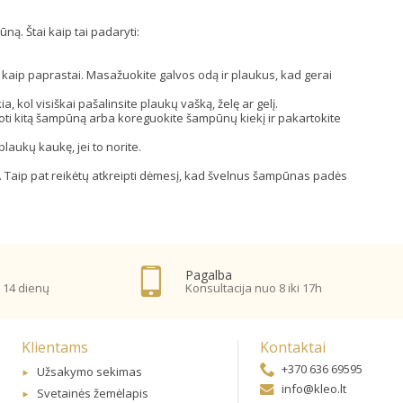
ūną. Štai kaip tai padaryti:
kaip paprastai. Masažuokite galvos odą ir plaukus, kad gerai
a, kol visiškai pašalinsite plaukų vašką, želę ar gelį.
doti kitą šampūną arba koreguokite šampūnų kiekį ir pakartokite
plaukų kaukę, jei to norite.
. Taip pat reikėtų atkreipti dėmesį, kad švelnus šampūnas padės
Pagalba
 14 dienų
Konsultacija nuo 8 iki 17h
Klientams
Kontaktai
+370 636 69595
Užsakymo sekimas
info@kleo.lt
Svetainės žemėlapis