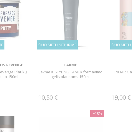
ME
ŠIUO METU NETURIME
ŠIUO METU
DS REVENGE
LAKME
Revenge Plaukų
Lakme K.STYLING TAMER formavimo
INOAR Ga
asta 150ml
gelis plaukams 150ml
10,50 €
19,00 €
−18%