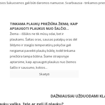
usios šukuosenos gali būti daromos namuose. Svarbiausia - tinkamos priemonė
TINKAMA PLAUKŲ PRIEŽIŪRA ŽIEMĄ: KAIP
APSAUGOTI PLAUKUS NUO ŠALČIO...
Žiema – iššūkis ne tik mūsų odai, bet ir
plaukams. Šaltas oras, sausas patalpų oras dėl
šildymo ir staigūs temperatūrų pokyčiai gali
neigiamai paveikti plaukų būklę, todėl tinkama
priežiūra tampa būtina. Šiame straipsnyje
aptarsime, kaip apsaugoti plaukus nuo žiemos
šalčio ir sausumo, kokios...
Skaityti
DAŽNIAUSIAI UŽDUODAMI KL
laukų vašką, želę ar gelį iš plaukų?