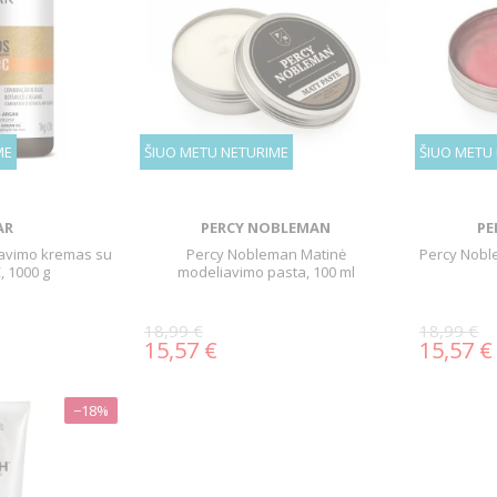
ME
ŠIUO METU NETURIME
ŠIUO METU
AR
PERCY NOBLEMAN
PE
avimo kremas su
Percy Nobleman Matinė
Percy Nob
, 1000 g
modeliavimo pasta, 100 ml
18,99 €
18,99 €
15,57 €
15,57 €
−18%