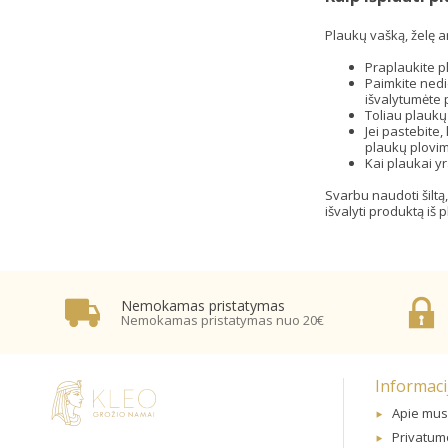
Plaukų vašką, želę ar
Praplaukite pl
Paimkite nedi
išvalytumėte 
Toliau plaukų 
Jei pastebite
plaukų plovim
Kai plaukai yr
Svarbu naudoti šilt
išvalyti produktą iš
Nemokamas pristatymas
Nemokamas pristatymas nuo 20€
Informaci
Apie mus
Privatumo