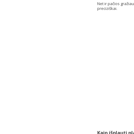
Net ir pačios gražia
preciziškai.
Kaip išplauti p