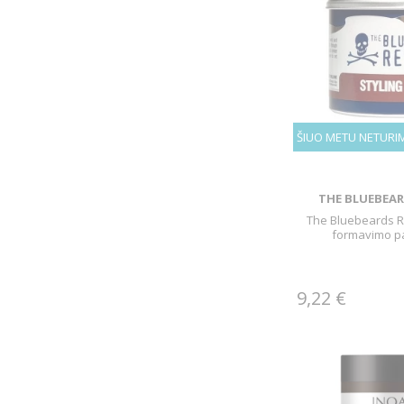
ŠIUO METU NETURI
THE BLUEBEAR
The Bluebeards 
formavimo p
9,22 €