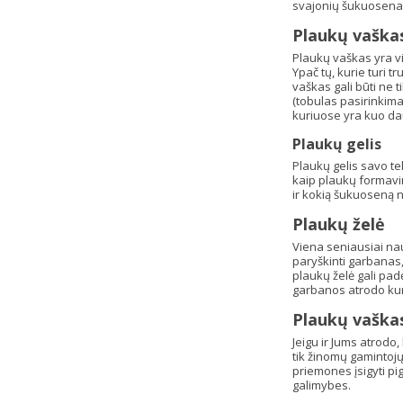
svajonių šukuosena,
Plaukų vaška
Plaukų vaškas yra vi
Ypač tų, kurie turi t
vaškas gali būti ne t
(tobulas pasirinkima
kuriuose yra kuo da
Plaukų gelis
Plaukų gelis savo te
kaip plaukų formavimo
ir kokią šukuoseną no
Plaukų želė
Viena seniausiai na
paryškinti garbanas,
plaukų želė gali padė
garbanos atrodo kur
Plaukų vaškas,
Jeigu ir Jums atrodo
tik žinomų gamintojų 
priemones įsigyti pig
galimybes.