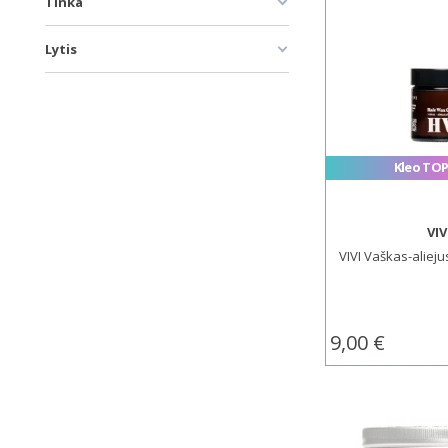
Tinka
Lytis
Kleo TOP
VIV
VIVI Vaškas-aliej
9,00 €