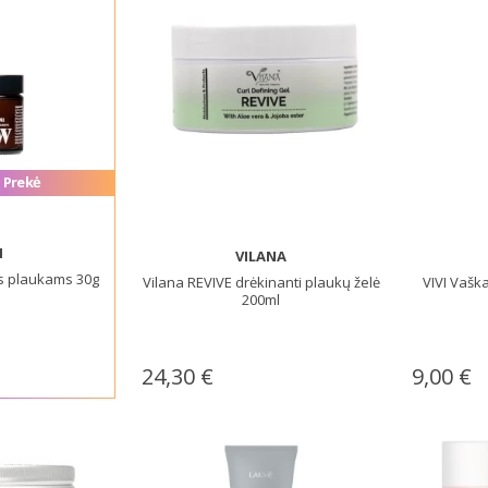
 Prekė
I
VILANA
us plaukams 30g
Vilana REVIVE drėkinanti plaukų želė
VIVI Vašk
200ml
24,30 €
9,00 €