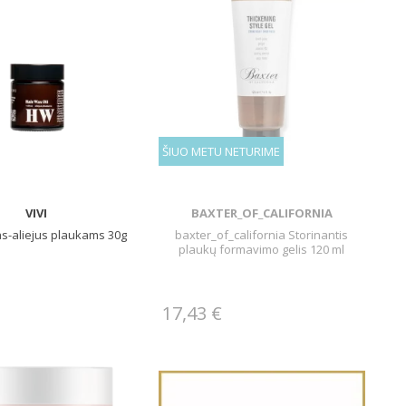
ŠIUO METU NETURIME
VIVI
BAXTER_OF_CALIFORNIA
as-aliejus plaukams 30g
baxter_of_california Storinantis
plaukų formavimo gelis 120 ml
17,43 €