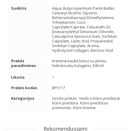
Sudėtis
Aqua, Butyrospermum Parkii Butter,
Cetearyl Alcohol, Glycerin,
Behenamidopropyl Dimethylamine,
Triheptanoin, Coco-
Caprylate/Caprate, Ceteareth-20,
Distearoylethyl Dimonium Chloride,
Caesalpinia Spinsosa Gum, Sorbitan
Caprylate, Lactic Acid, Propanediol,
Sorbitan Caprylate, Aroma,
Hydrolyzed Collagen, Benzoic Acid
Prekės
Kreminė kaukė kūnui su jūriniu
pavadinimas
hidrolizuotu kolagenu, 500 ml
Likutis
1
Prekės kodas
BP5117
Kategorijos
Grožio prekės
Veido ir kūno priežiūrai
Kūno priežiūra
Kūno priežiūros
priemonės
Kūno kremai
Rekomenduojami