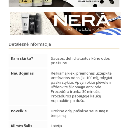
Detalesnė informacija
Kam skirta?
Sausos, dehidratuotos kūno odos
priežiūrai.
Naudojimas
Reikiamą kiekį priemonės užtepkite
ant švarios odos (iki 100 ml), tolygiai
paskirstykite. Apvyniokite plėvele ir
uždenkite šildomąja antklode.
Procedūra trunka 30 minučių.
Procedūros pabaigoje kaukę
nuplaukite po dušu.
Poveikis
Drėkina odą, pašalina sausumą ir
tempimą.
Kilmės šalis
Latvija