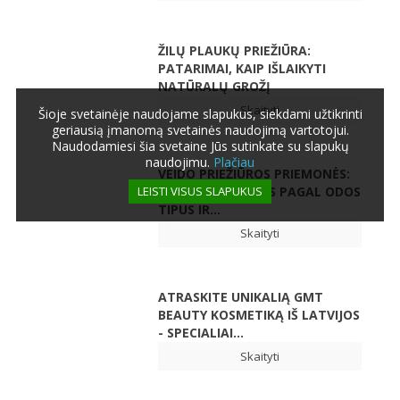
ŽILŲ PLAUKŲ PRIEŽIŪRA:
PATARIMAI, KAIP IŠLAIKYTI
NATŪRALŲ GROŽĮ
Skaityti
Šioje svetainėje naudojame slapukus, siekdami užtikrinti
geriausią įmanomą svetainės naudojimą vartotojui.
Naudodamiesi šia svetaine Jūs sutinkate su slapukų
naudojimu.
Plačiau
VEIDO PRIEŽIŪROS PRIEMONĖS:
LEISTI VISUS SLAPUKUS
IŠSAMUS VADOVAS PAGAL ODOS
TIPUS IR...
Skaityti
ATRASKITE UNIKALIĄ GMT
BEAUTY KOSMETIKĄ IŠ LATVIJOS
- SPECIALIAI...
Skaityti