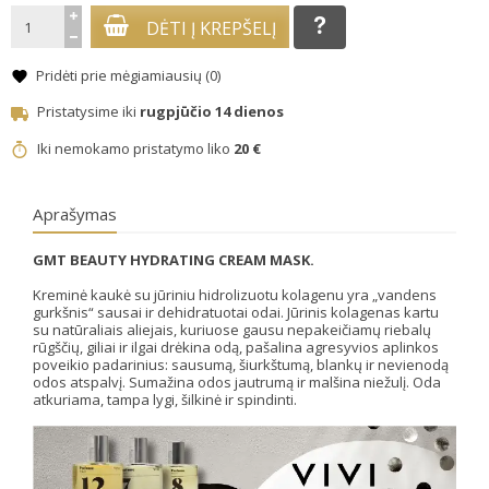
DĖTI Į KREPŠELĮ
Pridėti prie mėgiamiausių (
0
)
Pristatysime iki
rugpjūčio 14 dienos
Iki nemokamo pristatymo liko
20 €
Aprašymas
GMT BEAUTY HYDRATING CREAM MASK.
Kreminė kaukė su jūriniu hidrolizuotu kolagenu yra „vandens
gurkšnis“ sausai ir dehidratuotai odai. Jūrinis kolagenas kartu
su natūraliais aliejais, kuriuose gausu nepakeičiamų riebalų
rūgščių, giliai ir ilgai drėkina odą, pašalina agresyvios aplinkos
poveikio padarinius: sausumą, šiurkštumą, blankų ir nevienodą
odos atspalvį. Sumažina odos jautrumą ir malšina niežulį. Oda
atkuriama, tampa lygi, šilkinė ir spindinti.