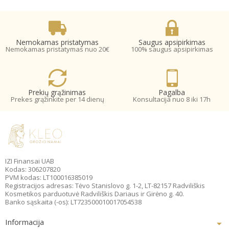
Nemokamas pristatymas
Saugus apsipirkimas
Nemokamas pristatymas nuo 20€
100% saugus apsipirkimas
Prekių grąžinimas
Pagalba
Prekes grąžinkite per 14 dienų
Konsultacija nuo 8 iki 17h
IZI Finansai UAB
Kodas: 306207820
PVM kodas: LT100016385019
Registracijos adresas: Tėvo Stanislovo g. 1-2, LT-82157 Radviliškis
Kosmetikos parduotuvė Radviliškis Dariaus ir Girėno g. 40.
Banko sąskaita (-os): LT723500010017054538
Informacija