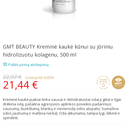
GMT BEAUTY
Kreminė kaukė kūnui su jūriniu
hidrolizuotu kolagenu, 500 ml
Palikti pirmą atsiliepimą
22,97 €
Sutaupote 6,65%
21,44 €
Kreminė kaukė puikiai tinka sausai ir dehidratuotai odai.Ji giliai ir ilgai
drėkina odą, pašalina agresyvios aplinkos poveikio padarinius:
sausumą, šiurkštumą, blankų ir nevienodą odos atspalvį. Sumažina
odos jautrumą ir malšina niežulį. Oda atkuriama, tampa lygi, šilkinė ir
spindinti.