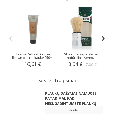
‹
›
Teknia Refresh Cocoa
Skutimosi šepetėlis su
Ama
Brown plaukų kaukė 250ml
natūraliais šerno...
16,61 €
13,94 €
17,00 €
Susije straipsniai
PLAUKŲ DAŽYMAS NAMUOSE:
PATARIMAI, KAD
NESUGADINTUMĖTE PLAUKŲ...
Skaityti