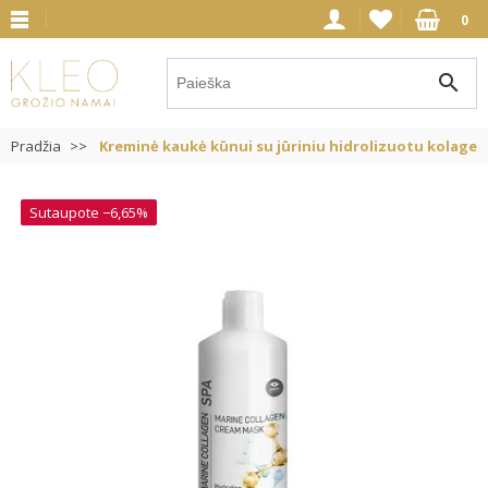
0
search
Pradžia
Kreminė kaukė kūnui su jūriniu hidrolizuotu kolagen
Sutaupote −6,65%