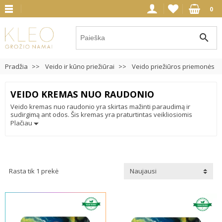
0
search
Pradžia
Veido ir kūno priežiūrai
Veido priežiūros priemonės
VEIDO KREMAS NUO RAUDONIO
Veido kremas nuo raudonio yra skirtas mažinti paraudimą ir
sudirgimą ant odos. Šis kremas yra praturtintas veikliosiomis
medžiagomis, kurios padeda nuraminti odą, mažinti uždegimą bei
Plačiau
atstatyti jos natūralų balansą. Kremas nuo raudonio gali turėti
sudedamųjų dalių, tokias kaip ramunėlių ekstraktas, alavijo gelis,
pantenolis ar niacinamidas, kurios turi raminančių ir
priešuždegiminių savybių. Šie ingredientai padeda sumažinti
paraudimą, mažinti niežėjimą ir padidinti odos naturalia apsaugą.
Rasta tik 1 prekė
Naujausi