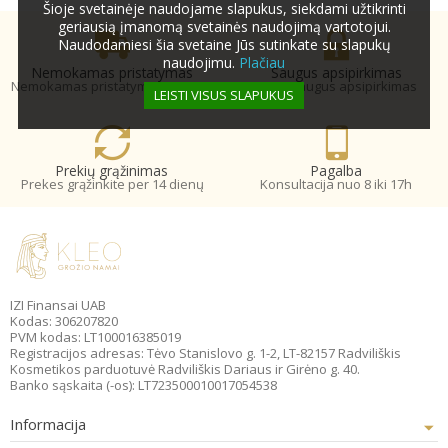
Šioje svetainėje naudojame slapukus, siekdami užtikrinti
geriausią įmanomą svetainės naudojimą vartotojui.
Naudodamiesi šia svetaine Jūs sutinkate su slapukų
naudojimu.
Plačiau
Nemokamas pristatymas
Saugus apsipirkimas
Nemokamas pristatymas nuo 20€
100% saugus apsipirkimas
LEISTI VISUS SLAPUKUS
Prekių grąžinimas
Pagalba
Prekes grąžinkite per 14 dienų
Konsultacija nuo 8 iki 17h
IZI Finansai UAB
Kodas: 306207820
PVM kodas: LT100016385019
Registracijos adresas: Tėvo Stanislovo g. 1-2, LT-82157 Radviliškis
Kosmetikos parduotuvė Radviliškis Dariaus ir Girėno g. 40.
Banko sąskaita (-os): LT723500010017054538
Informacija