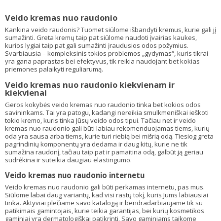
Veido kremas nuo raudonio
Kankina veido raudonis? Tuomet siūlome išbandyti kremus, kurie gali jį
sumažinti. Greta kremų taip pat siūlome naudoti įvairias kaukes,
kurios lygiai taip pat gali sumažinti įraudusios odos požymius.
Svarbiausia – kompleksinis tokios problemos „gydymas“, kuris tikrai
yra gana paprastas bei efektyvus, tik reikia naudojant bet kokias
priemones palaikyti reguliarumą.
Veido kremas nuo raudonio kiekvienam ir
kiekvienai
Geros kokybės veido kremas nuo raudonio tinka bet kokios odos
savininkams. Tai yra patogu, kadangi nereikia smulkmeniškai ieškoti
tokio kremo, kuris tinka Jūsų veido odos tipui. Tačiau net ir veido
kremas nuo raudonio gali būti labiau rekomenduojamas tiems, kurių
oda yra sausa arba tiems, kurie turi riebią bei mišrią odą. Tiesiog greta
pagrindinių komponentų yra dedama ir daug kitų, kurie ne tik
sumažina raudonį, tačiau taip pat ir pamaitina odą, galbūt ją geriau
sudrėkina ir suteikia daugiau elastingumo.
Veido kremas nuo raudonio internetu
Veido kremas nuo raudonio gali būti perkamas internetu, pas mus.
Siūlome labai daug variantų, kad visi rastų tokį, kuris Jums labiausiai
tinka. Aktyviai plečiame savo katalogą ir bendradarbiaujame tik su
patikimais gamintojais, kurie teikia garantijas, bei kurių kosmetikos
gaminiai yra dermatologiškai patikrinti. Savo gaminiams taikome