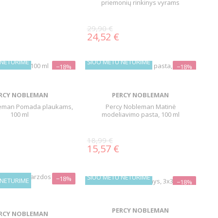
priemonių rinkinys vyrams
29,90 €
24,52 €
 NETURIME
ŠIUO METU NETURIME
−18%
−18%
RCY NOBLEMAN
PERCY NOBLEMAN
leman Pomada plaukams,
Percy Nobleman Matinė
100 ml
modeliavimo pasta, 100 ml
18,99 €
15,57 €
ŠIUO METU NETURIME
−18%
 NETURIME
−18%
PERCY NOBLEMAN
RCY NOBLEMAN