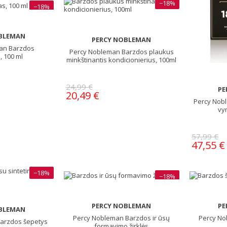
−18%
−18%
BLEMAN
PERCY NOBLEMAN
an Barzdos
Percy Nobleman Barzdos plaukus
 100 ml
minkštinantis kondicionierius, 100ml
24,99 €
PE
20,49 €
Percy Nob
vy
57,99 €
47,55 €
−18%
−18%
PERCY NOBLEMAN
PE
BLEMAN
Percy Nobleman Barzdos ir ūsų
Percy No
arzdos šepetys
formavimo žirklės