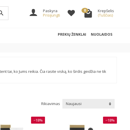
0
Paskyra
Krepšelis
arch
Prisijungti
(Tuščias)
PREKIŲ ŽENKLAI
NUOLAIDOS
 tai, ko Jums reikia. Čia rasite viską, ko širdis geidžia ne tik
Rikiavimas
Naujausi
−18%
−18%