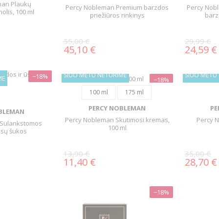
man Plaukų
Percy Nobleman Premium barzdos
Percy Nob
olis, 100 ml
priežiūros rinkinys
barz
55,00 €
29,99 €
45,10 €
24,59 €
ŠIUO METU NETURIME
ŠIUO METU
−18%
ME
−18%
100 ml
175 ml
PERCY NOBLEMAN
PE
BLEMAN
Percy Nobleman Skutimosi kremas,
Percy 
 Sulankstomos
100 ml
ūsų šukos
13,90 €
35,00 €
11,40 €
28,70 €
−18%