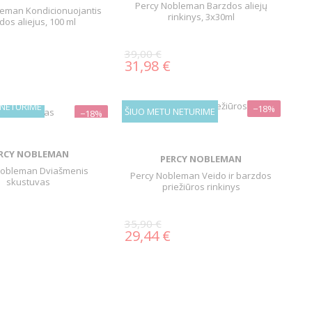
Percy Nobleman Barzdos aliejų
leman Kondicionuojantis
rinkinys, 3x30ml
dos aliejus, 100 ml
39,00 €
31,98 €
 NETURIME
−18%
ŠIUO METU NETURIME
−18%
RCY NOBLEMAN
PERCY NOBLEMAN
Nobleman Dviašmenis
Percy Nobleman Veido ir barzdos
skustuvas
priežiūros rinkinys
35,90 €
29,44 €