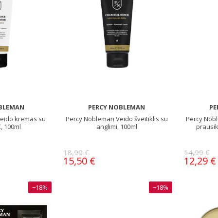
BLEMAN
PERCY NOBLEMAN
PE
eido kremas su
Percy Nobleman Veido šveitiklis su
Percy Nob
C, 100ml
anglimi, 100ml
prausik
18,90 €
14,99 €
15,50 €
12,29 €
−18%
−18%