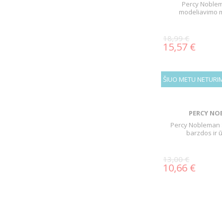
Percy Noble
modeliavimo m
18,99 €
15,57 €
ŠIUO METU NETURI
PERCY NO
Percy Nobleman
barzdos ir 
13,00 €
10,66 €