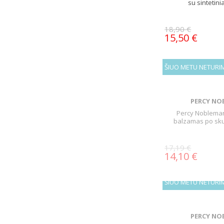
su sintetinia
18,90 €
15,50 €
ŠIUO METU NETURI
PERCY NO
Percy Nobleman
balzamas po sku
17,19 €
14,10 €
ŠIUO METU NETURI
PERCY NO