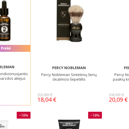
 Prekė
BLEMAN
PERCY NOBLEMAN
PE
ndicionuojantis
Percy Nobleman Sintetinių šerių
Percy N
barzdos aliejus
skutimosi šepetėlis
paakių k
22,00 €
24,50 €
18,04 €
20,09 €
−18%
−18%