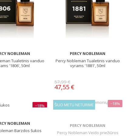
RCY NOBLEMAN
PERCY NOBLEMAN
leman Tualetinis vanduo
Percy Nobleman Tualetinis vanduo
rams '1806', 50ml
vyrams '1881', 50ml
57,99 €
47,55 €
−18%
ŠIUO METU NETURIME
−18%
RCY NOBLEMAN
PERCY NOBLEMAN
bleman Barzdos šukos
Percy Nobleman Veido priežiūros