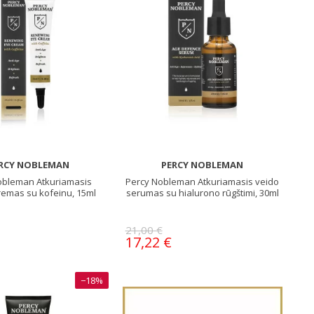
RCY NOBLEMAN
PERCY NOBLEMAN
obleman Atkuriamasis
Percy Nobleman Atkuriamasis veido
remas su kofeinu, 15ml
serumas su hialurono rūgštimi, 30ml
21,00 €
17,22 €
−18%