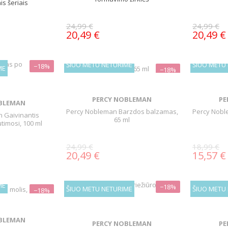
is šeriais
24,99 €
24,99 €
20,49 €
20,49 €
ŠIUO METU NETURIME
ŠIUO METU
−18%
ME
−18%
PERCY NOBLEMAN
PE
BLEMAN
Percy Nobleman Barzdos balzamas,
Percy Nob
 Gaivinantis
65 ml
timosi, 100 ml
24,99 €
18,99 €
20,49 €
15,57 €
ME
−18%
ŠIUO METU NETURIME
ŠIUO METU
−18%
BLEMAN
PERCY NOBLEMAN
PE