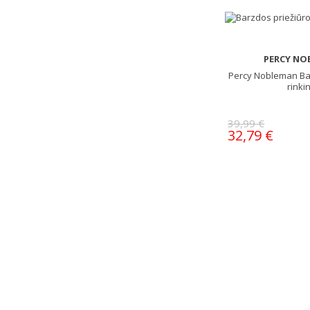
PERCY NO
Percy Nobleman Ba
rinki
39,99 €
32,79 €