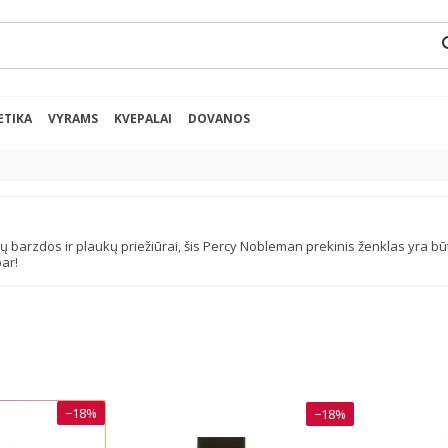
se
ETIKA
VYRAMS
KVEPALAI
DOVANOS
 barzdos ir plaukų priežiūrai, šis Percy Nobleman prekinis ženklas yra būtent
bar!
−18%
−18%