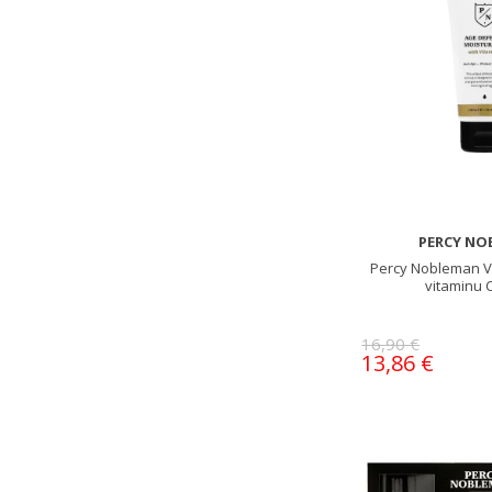
PERCY NO
Percy Nobleman V
vitaminu 
16,90 €
13,86 €