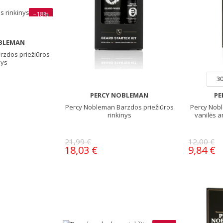
−18%
BLEMAN
rzdos priežiūros
nys
30
PERCY NOBLEMAN
PE
Percy Nobleman Barzdos priežiūros
Percy Nob
rinkinys
vanilės a
21,99 €
12,00 €
18,03 €
9,84 €