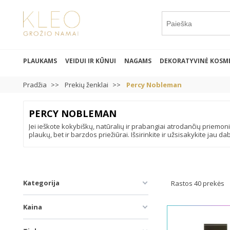
PLAUKAMS
VEIDUI IR KŪNUI
NAGAMS
DEKORATYVINĖ KOSM
Pradžia
Prekių ženklai
Percy Nobleman
PERCY NOBLEMAN
Jei ieškote kokybiškų, natūralių ir prabangiai atrodančių priemonių
plaukų, bet ir barzdos priežiūrai. Išsirinkite ir užsisakykite jau da
Kategorija
Rastos 40 prekės
Kaina