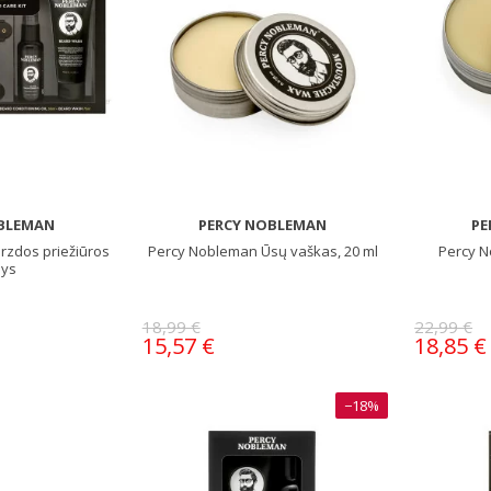
BLEMAN
PERCY NOBLEMAN
PE
rzdos priežiūros
Percy Nobleman Ūsų vaškas, 20 ml
Percy N
nys
18,99 €
22,99 €
15,57 €
18,85 €
−18%