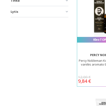
Tinka
Lytis
Kleo TOP
PERCY NO
Percy Nobleman Ko
vanilės aromato 
12,00 €
9,84 €