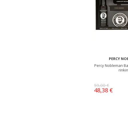
PERCY NO
Percy Nobleman Ba
rinki
59,00 €
48,38 €