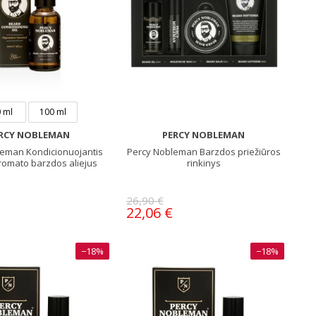
 ml
100 ml
RCY NOBLEMAN
PERCY NOBLEMAN
leman Kondicionuojantis
Percy Nobleman Barzdos priežiūros
romato barzdos aliejus
rinkinys
26,90 €
22,06 €
−18%
−18%