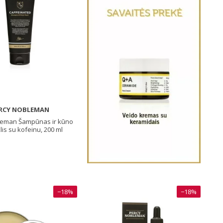
RCY NOBLEMAN
leman Šampūnas ir kūno
lis su kofeinu, 200 ml
−18%
−18%