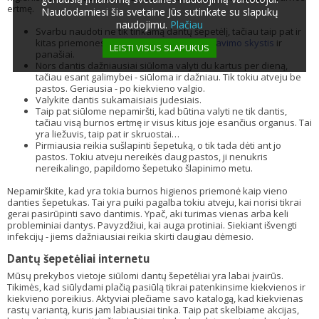
ertmę.
Naudodamiesi šia svetaine Jūs sutinkate su slapukų
naudojimu.
Plačiau
Svarbu naudoti ne tik tinkamą dantų šepetėlį, tačiau taip pat ir
kitas priemones. Tai yra dantų pasta,
skalavimo skystis
ir
LEISTI VISUS SLAPUKUS
panašiai.
Nors dantis dažniausiai siūloma valyti du kartus per dieną,
tačiau esant galimybei - siūloma ir dažniau. Tik tokiu atveju be
pastos. Geriausia - po kiekvieno valgio.
Valykite dantis sukamaisiais judesiais.
Taip pat siūlome nepamiršti, kad būtina valyti ne tik dantis,
tačiau visą burnos ertmę ir visus kitus joje esančius organus. Tai
yra liežuvis, taip pat ir skruostai…
Pirmiausia reikia sušlapinti šepetuką, o tik tada dėti ant jo
pastos. Tokiu atveju nereikės daug pastos, ji nenukris
nereikalingo, papildomo šepetuko šlapinimo metu.
Nepamirškite, kad yra tokia burnos higienos priemonė kaip vieno
danties šepetukas. Tai yra puiki pagalba tokiu atveju, kai norisi tikrai
gerai pasirūpinti savo dantimis. Ypač, aki turimas vienas arba keli
probleminiai dantys. Pavyzdžiui, kai auga protiniai. Siekiant išvengti
infekcijų - jiems dažniausiai reikia skirti daugiau dėmesio.
Dantų šepetėliai internetu
Mūsų prekybos vietoje siūlomi dantų šepetėliai yra labai įvairūs.
Tikimės, kad siūlydami plačią pasiūlą tikrai patenkinsime kiekvienos ir
kiekvieno poreikius. Aktyviai plečiame savo katalogą, kad kiekvienas
rastų variantą, kuris jam labiausiai tinka. Taip pat skelbiame akcijas,