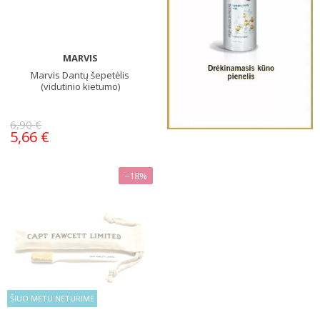
MARVIS
Marvis Dantų šepetėlis
(vidutinio kietumo)
6,90 €
5,66 €
−18%
ŠIUO METU NETURIME