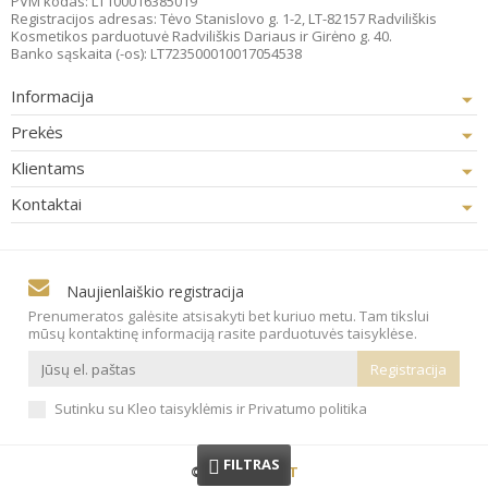
PVM kodas: LT100016385019
Registracijos adresas: Tėvo Stanislovo g. 1-2, LT-82157 Radviliškis
Kosmetikos parduotuvė Radviliškis Dariaus ir Girėno g. 40.
Banko sąskaita (-os): LT723500010017054538
Informacija
Prekės
Klientams
Kontaktai
Naujienlaiškio registracija
Prenumeratos galėsite atsisakyti bet kuriuo metu. Tam tikslui
mūsų kontaktinę informaciją rasite parduotuvės taisyklėse.
Sutinku su Kleo taisyklėmis ir Privatumo politika
FILTRAS
© 2023
KLEO.LT