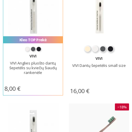
Kleo TOP Prekė
VIVI
VIVI
VIVI Anglies pluošto dantų
VIVI Dantų šepetėlis small size
šepetėlis su kviečių šiaudų
rankenėle
8,00 €
16,00 €
−18%