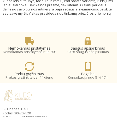
kurios leis sutaupyti, tačiau būti ramiu, kad radote variantą, kuris Jums
labiausiai tinka. Tiek kainos prasme, tiek kitomis. O skirti per daug
dėmesio savo burnos ertmei yra paprasčiausiai neįmanoma. Leiskite
sau save mylėti. Viskas prasideda nuo tinkamų priežiūros priemonių.
Nemokamas pristatymas
Saugus apsipirkimas
Nemokamas pristatymas nuo 20€
100% saugus apsipirkimas
Prekių grąžinimas
Pagalba
Prekes grąžinkite per 14 dienų
Konsultacija nuo 8 iki 17h
IZI Finansai UAB
Kodas: 306207820