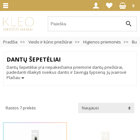
0
search
Pradžia
Veido ir kūno priežiūrai
Higienos priemonės
Bur
DANTŲ ŠEPETĖLIAI
Dantų šepetėliai yra nepakeičiama priemonė dantų priežiūrai,
padedanti išlaikyti sveikus dantis ir žavingą šypseną. Jų įvairovė
leidžia pasirinkti tinkamą variantą visoms amžiaus grupėms, nuo
Plačiau
vaikų iki suaugusiųjų. Tinkamas dantų šepetėlis yra esminis dantų
higienos žingsnis, ir mes siūlome aukštos kokybės variantus,
atitinkančius jūsų įpročius ir tikslus.
Rastos 7 prekės
Naujausi