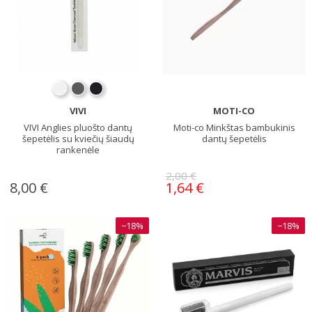
VIVI
MOTI-CO
VIVI Anglies pluošto dantų
Moti-co Minkštas bambukinis
šepetėlis su kviečių šiaudų
dantų šepetėlis
rankenėle
2,00 €
8,00 €
1,64 €
−18%
−18%