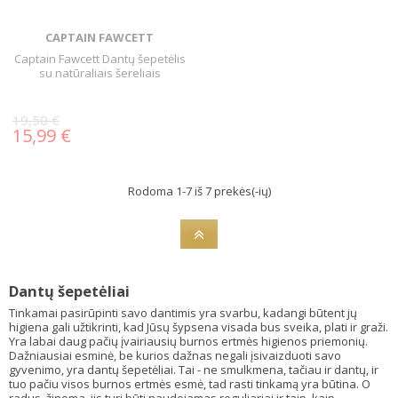
CAPTAIN FAWCETT
Captain Fawcett Dantų šepetėlis
su natūraliais šereliais
19,50 €
15,99 €
Rodoma 1-7 iš 7 prekės(-ių)
Dantų šepetėliai
Tinkamai pasirūpinti savo dantimis yra svarbu, kadangi būtent jų
higiena gali užtikrinti, kad Jūsų šypsena visada bus sveika, plati ir graži.
Yra labai daug pačių įvairiausių burnos ertmės higienos priemonių.
Dažniausiai esminė, be kurios dažnas negali įsivaizduoti savo
gyvenimo, yra dantų šepetėliai. Tai - ne smulkmena, tačiau ir dantų, ir
tuo pačiu visos burnos ertmės esmė, tad rasti tinkamą yra būtina. O