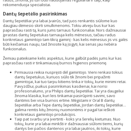
radus, žinoma, jis turi būti naudojamas reguliariai ir taip, kaip
rekomenduoja specialistai.
Dantų šepetėlio pasirinkimas
Dantų šepetėliai yra labai įvairūs, tad juos renkantis siūlome kuo
daugiau dėmesio skirti smulkmenoms. Tokiu atveju bus kur kas
paprasčiau rasti tą, kuris jums tarnaus funkcionaliai. Nors dažniausiai
įprastas dantų šepetukas tarnauja kelis mėnesius, tačiau radus
konkretaus gamintojo tam tikrą gaminį - kas kelis mėnesius jis vis galės
būti keičiamas nauju, tad žinosite ką įsigyti, kai senas jau nebėra
funkcionalus.
Žemiau pateikiame kelis aspektus, kurie galbūt padės jums kur kas
paprasčiau rasti ir tinkamiausią burnos higienos priemonę.
Pirmiausia reikia nuspręsti dėl gamintojo. Vieni renkasi tokius
dantų šepetukus, kuriuos siūlo tik žinomi bei pripažinti
gamintojai, kai tuo tarpu kitiems tinka ir tokių, kurie minimi retai.
Pavyzdžiui, puikus pasirinkimas kasdienai, kai norisi
profesionalumo, yra Philips dantų šepetėliai. Tai yra daugeliui
žinoma klasika, kuri leis tinkamai pasirūpinti savimi, savo
dantimis bei visa burnos ertme. Mėgstami ir Oral B dantų
šepetėliai arba Tepe dantų šepetėliai, Jordan dantų šepetėliai…
galima remtis kitų žmonių nuomonėmis ir pagal tai ieškoti
konkretaus gamintojo produkcijos.
Taip pat svarbu yra įvertinti - koks yra šerelių kietumas. Nuo
tokių, kurie yra labai minkšti ir dažniausiai siūlomi tiems, kurių
dantys bei pačios dantenos yra labai jautrios, iki tokių, kurie