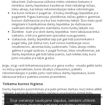
labai kieti. Dažniausiai siūloma rinktis vidutinio kietumo ir
minkštus dantų šepetukus kasdienai. Kieti reikalingi rečiau,
tokiu atveju, kai tokias rekomendacijas teikia odontologas.
Kai kurie renkasi ir pagal tai - iš kokių medžiagų šepetėliai yra
pagaminti. Pigiau kainuoja plastikiniai, tačiau galimi ir guminiai,
kuriuos dažniausiai yra kur kas maloniau laikyti. Šiuo metu ypač
mėgstami ir bambukiniai dantų šepetėliai. Jie dažniausiai
vadinami ekologiškumo standartu, kurio turėtų laikytis visi.
Žiūrėkite - kam yra skirti dantų šepetėliai. Vieni labiausiai tinka
vaikams, o kiti yra gaminami specialiai suaugusiems.
Galiausiai, dantų šepetėliai taip pat gali būti pasirenkami ir
pagal stilių. Juk dažna nori, kad vonios kambaryje visos
smulkmenos, akcentai būtų suderinami. Tokiu atveju rinktis
galima ir pagal spalvas, ir pagal formas, kitas smulkmenas. Juk
dantų šepetukai gali būti labai įvairūs, tad rinkitės tokį, kuris
Jums vizualiai yra labai gražus.
Jeigu, visgi, rasti tinkamiausią Jums yra gana sunku - visada galite tartis
su mūsų specialistais, kurie atsakys į klausimus, pateiks
rekomendacijas ir padės jums rasti tokius dantų šepetukus, kurie
labiausiai tinka ir patinka visomis prasmėmis.
Tinkama burnos higiena
Dantų šepetuko pasirinkimas yra pats pirmas darbas, kurį reikia atlikti
siekiant, kad ne tik Jūsų dantys, tačiau ir visa burnos ertmė būtų
tinkamai prižiūrima. Žinoma, reikia ne tik tinkamų priemonių, tačiau taip
Šioje svetainėje naudojame slapukus, siekdami užtikrinti
pat ir apgalvotai jas naudoti. Geriausia yra tartis su savo burnos
higienistu, kuris paaiškins - kaip reikia tinkamai prižiūrėti savo burnos
geriausią įmanomą svetainės naudojimą vartotojui.