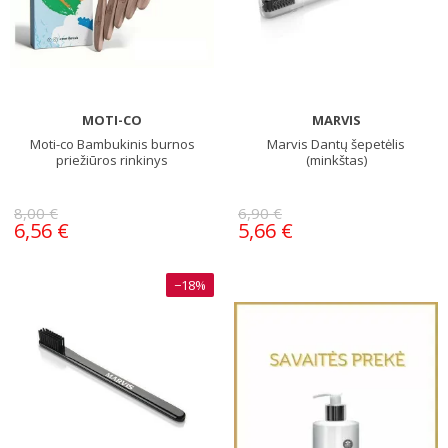
MOTI-CO
MARVIS
Moti-co Bambukinis burnos
Marvis Dantų šepetėlis
priežiūros rinkinys
(minkštas)
8,00 €
6,90 €
6,56 €
5,66 €
−18%