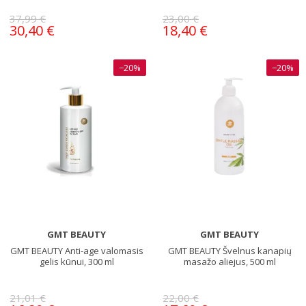
37,99 €
23,00 €
30,40 €
18,40 €
−20%
−20%
GMT BEAUTY
GMT BEAUTY
GMT BEAUTY Anti-age valomasis
GMT BEAUTY Švelnus kanapių
gelis kūnui, 300 ml
masažo aliejus, 500 ml
21,01 €
22,00 €