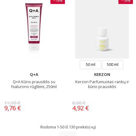
−18%
−18%
50 ml
500 ml
Q+A
KERZON
Q+A Kūno prausiklis su
Kerzon Parfumuotas rankų ir
hialurono rūgštimi, 250ml
kūno prausiklis
11,90 €
6,00 €
9,76 €
4,92 €
Rodoma 1-50 iš 130 prekės(-ių)