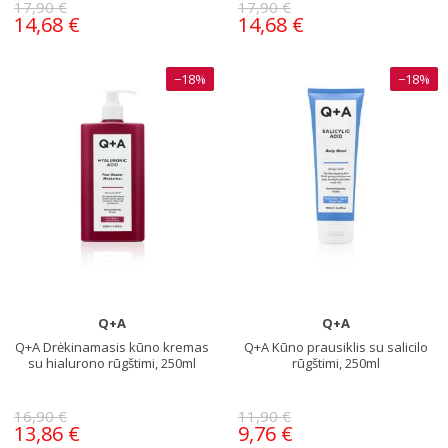
17,90 €
17,90 €
14,68 €
14,68 €
−18%
−18%
Q+A
Q+A
Q+A Drėkinamasis kūno kremas
Q+A Kūno prausiklis su salicilo
su hialurono rūgštimi, 250ml
rūgštimi, 250ml
16,90 €
11,90 €
13,86 €
9,76 €