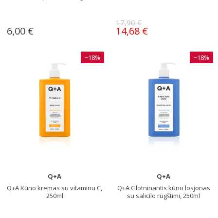
17,90 €
6,00 €
14,68 €
−18%
−18%
Q+A
Q+A
Q+A Kūno kremas su vitaminu C,
Q+A Glotninantis kūno losjonas
250ml
su salicilo rūgštimi, 250ml