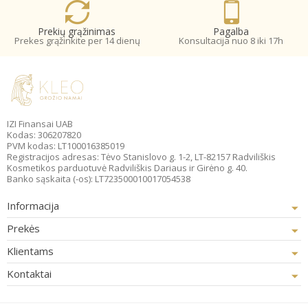
Prekių grąžinimas
Pagalba
Prekes grąžinkite per 14 dienų
Konsultacija nuo 8 iki 17h
IZI Finansai UAB
Kodas: 306207820
PVM kodas: LT100016385019
Registracijos adresas: Tėvo Stanislovo g. 1-2, LT-82157 Radviliškis
Kosmetikos parduotuvė Radviliškis Dariaus ir Girėno g. 40.
Banko sąskaita (-os): LT723500010017054538
Informacija
Prekės
Klientams
Kontaktai