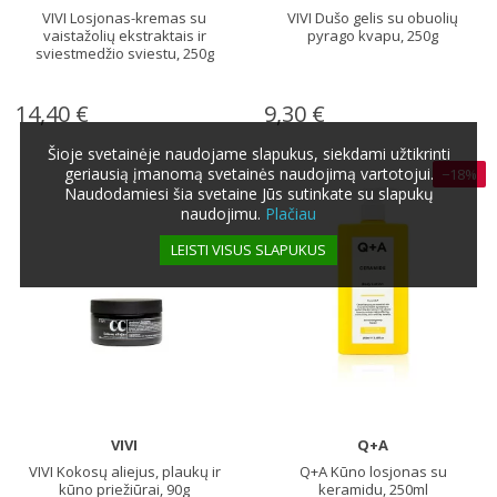
VIVI Losjonas-kremas su
VIVI Dušo gelis su obuolių
vaistažolių ekstraktais ir
pyrago kvapu, 250g
sviestmedžio sviestu, 250g
14,40 €
9,30 €
Šioje svetainėje naudojame slapukus, siekdami užtikrinti
geriausią įmanomą svetainės naudojimą vartotojui.
−18%
Naudodamiesi šia svetaine Jūs sutinkate su slapukų
naudojimu.
Plačiau
LEISTI VISUS SLAPUKUS
VIVI
Q+A
VIVI Kokosų aliejus, plaukų ir
Q+A Kūno losjonas su
kūno priežiūrai, 90g
keramidu, 250ml