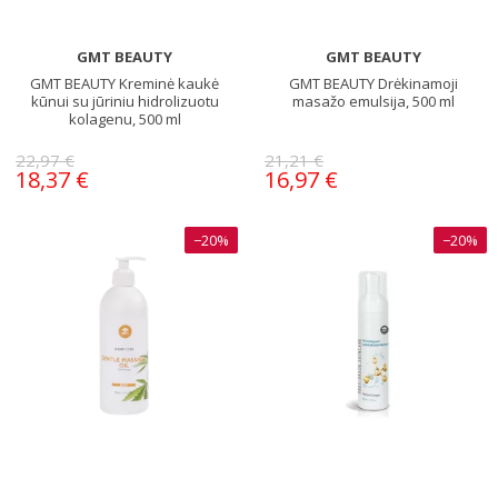
GMT BEAUTY
GMT BEAUTY
GMT BEAUTY Kreminė kaukė
GMT BEAUTY Drėkinamoji
kūnui su jūriniu hidrolizuotu
masažo emulsija, 500 ml
kolagenu, 500 ml
22,97 €
21,21 €
18,37 €
16,97 €
−20%
−20%