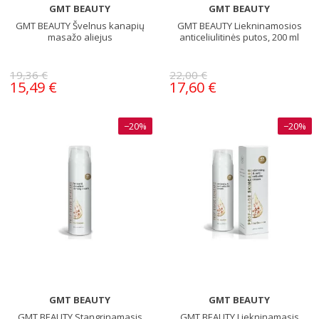
GMT BEAUTY
GMT BEAUTY
GMT BEAUTY Švelnus kanapių
GMT BEAUTY Liekninamosios
masažo aliejus
anticeliulitinės putos, 200 ml
19,36 €
22,00 €
15,49 €
17,60 €
−20%
−20%
GMT BEAUTY
GMT BEAUTY
GMT BEAUTY Stangrinamasis
GMT BEAUTY Liekninamasis