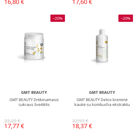
16,80 €
17,60 €
−20%
−20%
GMT BEAUTY
GMT BEAUTY
GMT BEAUTY Drėkinamasis
GMT BEAUTY Detox kreminė
cukraus šveitiklis
kaukė su kombucha ekstraktu
22,22 €
22,97 €
17,77 €
18,37 €