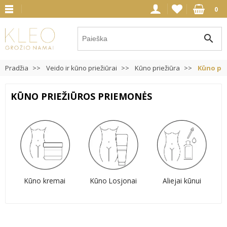
0
search
Pradžia
Veido ir kūno priežiūrai
Kūno priežiūra
Kūno pri
KŪNO PRIEŽIŪROS PRIEMONĖS
Kūno kremai
Kūno Losjonai
Aliejai kūnui