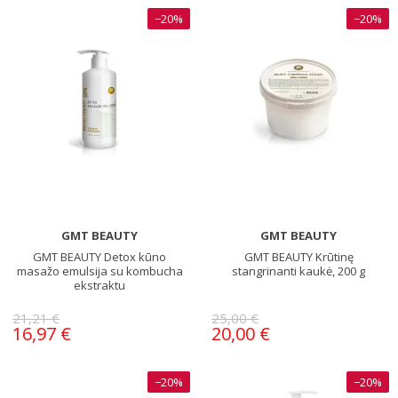
−20%
−20%
GMT BEAUTY
GMT BEAUTY
GMT BEAUTY Detox kūno
GMT BEAUTY Krūtinę
masažo emulsija su kombucha
stangrinanti kaukė, 200 g
ekstraktu
21,21 €
25,00 €
16,97 €
20,00 €
−20%
−20%