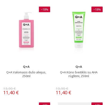
−18%
−18%
Q+A
Q+A
Q+A Valomasis dušo aliejus,
Q+A Kūno šveitiklis su AHA
250ml
rūgštimi, 250ml
13,90 €
13,90 €
11,40 €
11,40 €