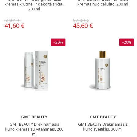
kremas krūtinei ir dekoltė sričiai,
kremas nuo celiulito, 200 ml
200 ml
52,01 €
57,00 €
41,60 €
45,60 €
−20%
−20%
GMT BEAUTY
GMT BEAUTY
GMT BEAUTY Drėkinamasis
GMT BEAUTY Drėkinamasis
kūno kremas su vitaminais, 200
kūno šveitiklis, 300 ml
ml