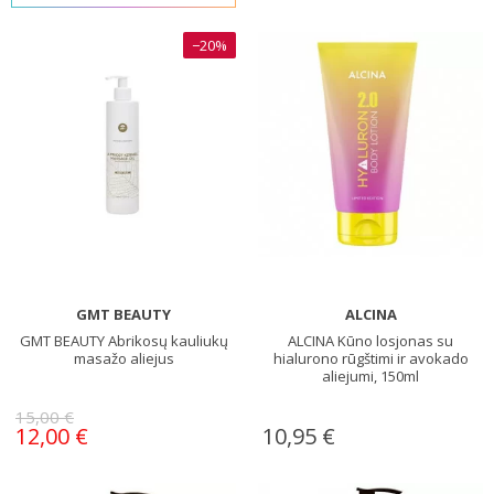
−20%
GMT BEAUTY
ALCINA
GMT BEAUTY Abrikosų kauliukų
ALCINA Kūno losjonas su
masažo aliejus
hialurono rūgštimi ir avokado
aliejumi, 150ml
15,00 €
12,00 €
10,95 €