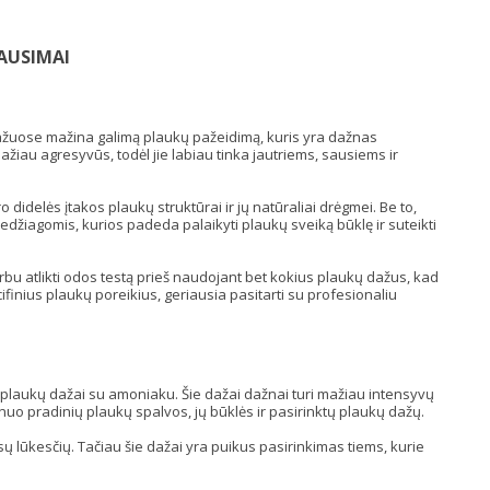
AUSIMAI
ažuose mažina galimą plaukų pažeidimą, kuris yra dažnas
iau agresyvūs, todėl jie labiau tinka jautriems, sausiems ir
 didelės įtakos plaukų struktūrai ir jų natūraliai drėgmei. Be to,
medžiagomis, kurios padeda palaikyti plaukų sveiką būklę ir suteikti
bu atlikti odos testą prieš naudojant bet kokius plaukų dažus, kad
ifinius plaukų poreikius, geriausia pasitarti su profesionaliu
i plaukų dažai su amoniaku. Šie dažai dažnai turi mažiau intensyvų
 nuo pradinių plaukų spalvos, jų būklės ir pasirinktų plaukų dažų.
ūsų lūkesčių. Tačiau šie dažai yra puikus pasirinkimas tiems, kurie