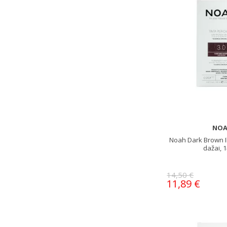
NO
Noah Dark Brown Il
dažai, 
14,50 €
11,89 €