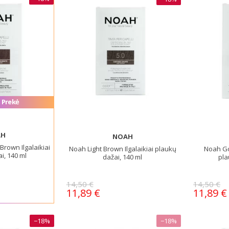
 Prekė
AH
NOAH
Brown Ilgalaikiai
Noah Light Brown Ilgalaikiai plaukų
Noah Go
i, 140 ml
dažai, 140 ml
pla
14,50 €
14,50 €
11,89 €
11,89 €
−18%
−18%