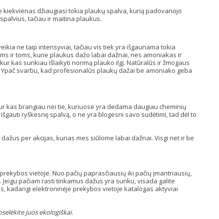
ne kiekvienas džiaugiasi tokia plaukų spalva, kurią padovanojo
palvius, tačiau ir maitina plaukus.
ikia ne taip intensyviai, tačiau vis tiek yra išgaunama tokia
ems ir toms, kurie plaukus dažo labai dažnai, nes amoniakas ir
, kur kas sunkiau išlaikyti norimą plauko ilgį. Natūralūs ir žmogaus
us. Ypač svarbu, kad profesionalūs plaukų dažai be amoniako geba
kur kas brangiau nei tie, kuriuose yra dedama daugiau cheminių
gauti ryškesnę spalvą, o ne yra blogesni savo sudėtimi, tad dėl to
 dažus per akcijas, kurias mes siūlome labai dažnai. Visgi net ir be
 prekybos vietoje. Nuo pačių paprasčiausių iki pačių įmantriausių,
u. Jeigu pačiam rasti tinkamus dažus yra sunku, visada galite
mus, kadangi elektroninėje prekybos vietoje katalogas aktyviai
selėkite juos ekologiškai.