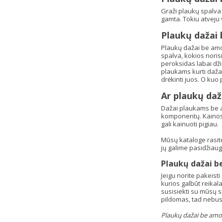
Graži plaukų spalva 
gamta. Tokiu atveju 
Plaukų dažai
Plaukų dažai be amon
spalva, kokios noris
peroksidas labai džio
plaukams kurti daža
drėkinti juos. O kuo 
Ar plaukų daž
Dažai plaukams be a
komponentų. Kainos 
gali kainuoti pigiau.
Mūsų kataloge rasite
jų galime pasidžiau
Plaukų dažai b
Jeigu norite pakeist
kurios galbūt reikal
susisiekti su mūsų s
pildomas, tad nebus 
Plaukų dažai be amon