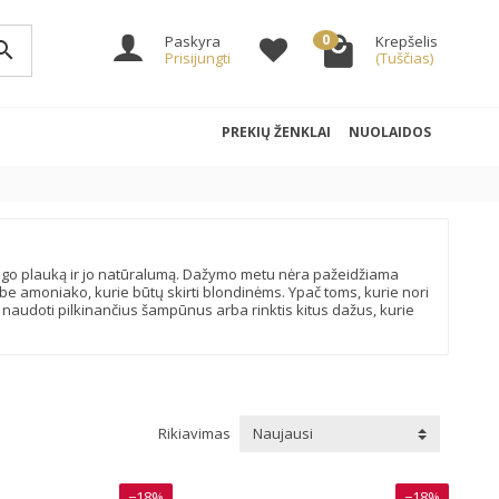
0
Paskyra
Krepšelis
arch
Prisijungti
(Tuščias)
PREKIŲ ŽENKLAI
NUOLAIDOS
šsaugo plauką ir jo natūralumą. Dažymo metu nėra pažeidžiama
 be amoniako, kurie būtų skirti blondinėms. Ypač toms, kurie nori
ai naudoti pilkinančius šampūnus arba rinktis kitus dažus, kurie
Rikiavimas
Naujausi
−18%
−18%