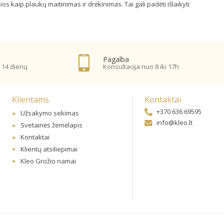
s kaip plaukų maitinimas ir drėkinimas. Tai gali padėti išlaikyti
Pagalba
 14 dienų
Konsultacija nuo 8 iki 17h
Klientams
Kontaktai
+370 636 69595
Užsakymo sekimas
info@kleo.lt
Svetainės žemėlapis
Kontaktai
Klientų atsiliepimai
Kleo Grožio namai