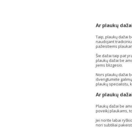
Ar plaukų daža
Taip, plaukų dažai 
naudojant tradiciniu
pažeistiems plauka
Šie dažai taip pat yr
plaukų dažai be amon
jiems blizgesio.
Nors plaukų dažai be
išvengtumėte galimų 
plaukų specialistu, 
Ar plaukų dažai
Plaukų dažai be amon
poveikį plaukams, to
Jei norite labai ryšk
nori subtiliai pakeis