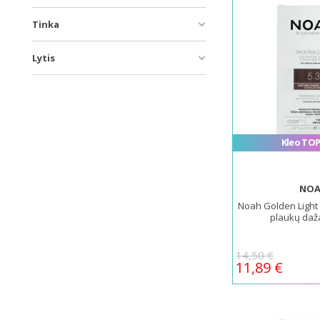
Tinka
Lytis
Kleo TOP
NO
Noah Golden Light 
plaukų daža
14,50 €
11,89 €