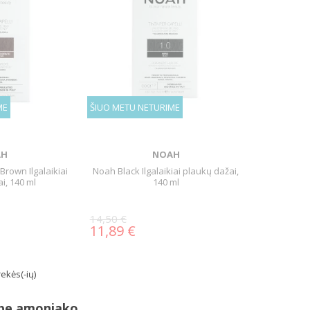
ME
ŠIUO METU NETURIME
AH
NOAH
Brown Ilgalaikiai
Noah Black Ilgalaikiai plaukų dažai,
i, 140 ml
140 ml
14,50 €
11,89 €
ekės(-ių)
 be amoniako