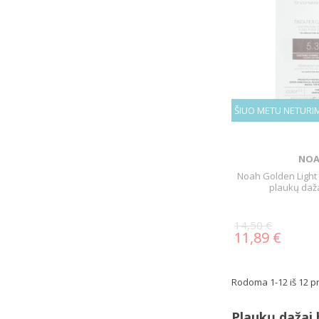
ŠIUO METU NETURI
NO
Noah Golden Light 
plaukų daža
14,50 €
11,89 €
Rodoma 1-12 iš 12 pr
Plaukų dažai