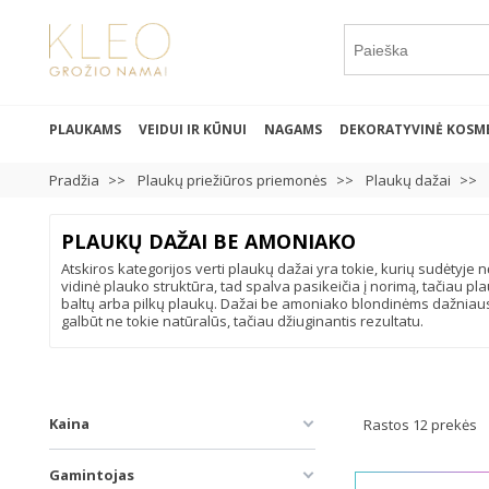
PLAUKAMS
VEIDUI IR KŪNUI
NAGAMS
DEKORATYVINĖ KOSM
Pradžia
Plaukų priežiūros priemonės
Plaukų dažai
PLAUKŲ DAŽAI BE AMONIAKO
Atskiros kategorijos verti plaukų dažai yra tokie, kurių sudėtyje
vidinė plauko struktūra, tad spalva pasikeičia į norimą, tačiau p
baltų arba pilkų plaukų. Dažai be amoniako blondinėms dažniausiai 
galbūt ne tokie natūralūs, tačiau džiuginantis rezultatu.
Kaina
Rastos 12 prekės
Gamintojas