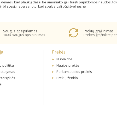
pti dėmesį, kad plaukų dažai be amoniako gali turėti papildomos naudos, tokio
r blizgesį, nepaisant to, kad spalva gali būti švelnesnė.
Saugus apsipirkimas
Prekių grąžinimas
100% saugus apsipirkimas
Prekes grąžinkite per
ja
Prekės
Nuolaidos
 politika
Naujos prekės
ristatymas
Perkamiausios prekės
r taisyklės
Prekių ženklai
ai