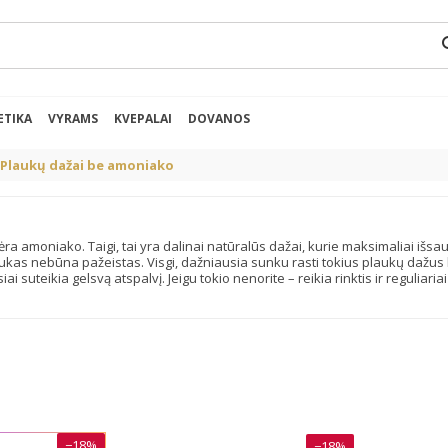
se
ETIKA
VYRAMS
KVEPALAI
DOVANOS
Plaukų dažai be amoniako
 nėra amoniako. Taigi, tai yra dalinai natūralūs dažai, kurie maksimaliai i
laukas nebūna pažeistas. Visgi, dažniausia sunku rasti tokius plaukų dažus
suteikia gelsvą atspalvį. Jeigu tokio nenorite – reikia rinktis ir reguliari
−18%
−18%