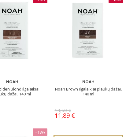
NOAH
NOAH
lden Blond Ilgalaikiai
Noah Brown Ilgalaikiai plaukų dažai,
ukų dažai, 140 ml
140 ml
14,50 €
11,89 €
−18%