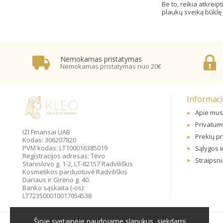
Be to, reikia atkrei
plaukų sveiką būklę i
Nemokamas pristatymas
Nemokamas pristatymas nuo 20€
Informaci
Apie mus
Privatumo
IZI Finansai UAB
Prekių p
Kodas: 306207820
PVM kodas: LT100016385019
Sąlygos i
Registracijos adresas: Tėvo
Straipsni
Stanislovo g. 1-2, LT-82157 Radviliškis
Kosmetikos parduotuvė Radviliškis
Dariaus ir Girėno g. 40.
Banko sąskaita (-os):
LT723500010017054538
Šioje svetainėje naudojame slapukus, siekdami