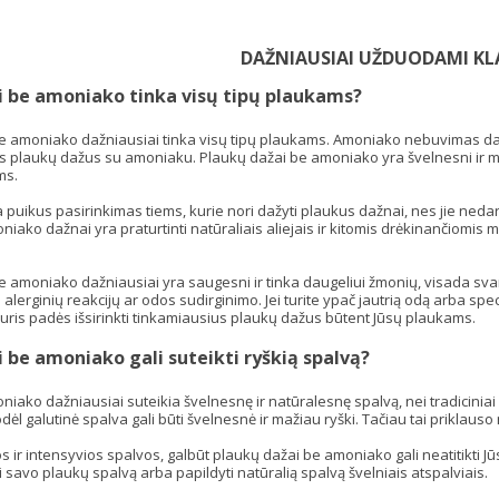
DAŽNIAUSIAI UŽDUODAMI KL
i be amoniako tinka visų tipų plaukams?
be amoniako dažniausiai tinka visų tipų plaukams. Amoniako nebuvimas d
s plaukų dažus su amoniaku. Plaukų dažai be amoniako yra švelnesni ir maž
ms.
a puikus pasirinkimas tiems, kurie nori dažyti plaukus dažnai, nes jie nedaro
iako dažnai yra praturtinti natūraliais aliejais ir kitomis drėkinančiomis 
 amoniako dažniausiai yra saugesni ir tinka daugeliui žmonių, visada svar
alerginių reakcijų ar odos sudirginimo. Jei turite ypač jautrią odą arba spec
kuris padės išsirinkti tinkamiausius plaukų dažus būtent Jūsų plaukams.
 be amoniako gali suteikti ryškią spalvą?
iako dažniausiai suteikia švelnesnę ir natūralesnę spalvą, nei tradicinia
dėl galutinė spalva gali būti švelnesnė ir mažiau ryški. Tačiau tai priklauso
ios ir intensyvios spalvos, galbūt plaukų dažai be amoniako gali neatitikti J
ti savo plaukų spalvą arba papildyti natūralią spalvą švelniais atspalviais.