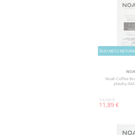
ŠIUO METU NETURI
NO
Noah Coffee Bro
plaukų daža
14,50 €
11,89 €