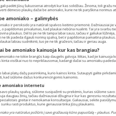
gali padėti Jūsų šukuosenai atrodyti kur kas solidžiau. Žinoma, toli gražu 
verti dėmesio plaukų dažai be amoniako, kurie ne tik paryškina norimus ats
 be amoniako – galimybės
iako ir peroksido yra natūrali spalvos keitimo priemonė. Dažniausiai jie ve
i, o papildomas privalumas, kad plaukai nebūna nualinti. Tai yra svarbu ti
vina plaukus. Dėl to jie ne tik tampa labai sausi, tačiau ir galiukai lūžinėja
i ne tik padeda išgauti norimą spalvą, bet ir papildomai pamaitina plauk
plaukai labiau sudrėkinti, tuo jie ne tik gražesni, tačiau ir geriau auga.
ai be amoniako kainuoja kur kas brangiau?
moniako ne tokie brangūs kaip daugelis galvoja. Mitas, kad jie kainuoja 
kinta visiškai nuo to nepriklausomai, kadangi dažai su amoniaku padeda iš
 labai platų dažų pasirinkimą, kurio kainos kinta. Sutaupyti galite pirkdami
gti, kad siūlome dažus konkurencingomis kainomis.
e amoniako internetu
i savo plaukų spalvą, siūlome susipažinti su prekėmis, kurias siūlome savo
auja daugiau žinių, tačiau dažniausiai džiugina ir kur kas geresniu rezultat
pecialistais greitai ir nemokamai konsultacijai. Galiausiai, sekite pasiūly
sunku rasti produktus, kurie geriausiai tinka Jūsų plaukams.
iako yra natūralus požiūris į savo gražiausią kūno papuošalą – plaukus. Puo