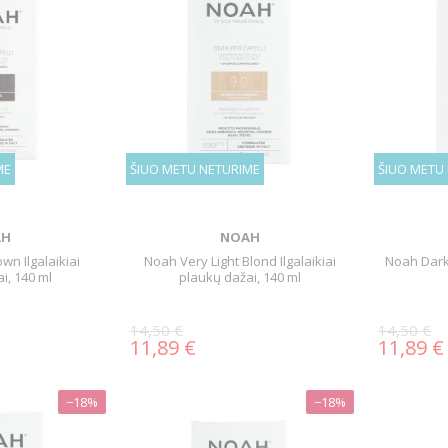
ME
ŠIUO METU NETURIME
ŠIUO METU
AH
NOAH
wn Ilgalaikiai
Noah Very Light Blond Ilgalaikiai
Noah Dark 
i, 140 ml
plaukų dažai, 140 ml
14,50 €
14,50 €
11,89 €
11,89 €
−18%
−18%