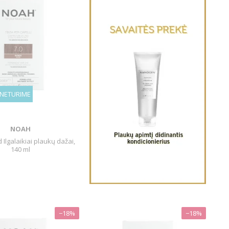
 NETURIME
NOAH
Ilgalaikiai plaukų dažai,
140 ml
−18%
−18%