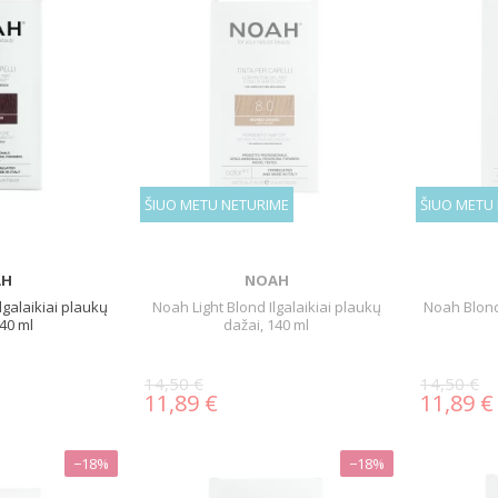
ŠIUO METU NETURIME
ŠIUO METU
AH
NOAH
galaikiai plaukų
Noah Light Blond Ilgalaikiai plaukų
Noah Blond 
140 ml
dažai, 140 ml
14,50 €
14,50 €
11,89 €
11,89 €
−18%
−18%