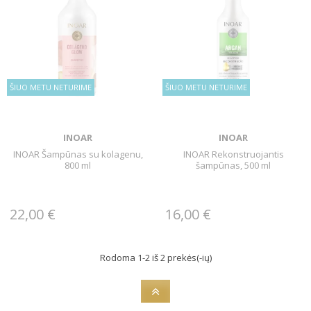
ŠIUO METU NETURIME
ŠIUO METU NETURIME
INOAR
INOAR
INOAR Šampūnas su kolagenu,
INOAR Rekonstruojantis
800 ml
šampūnas, 500 ml
22,00 €
16,00 €
Rodoma 1-2 iš 2 prekės(-ių)