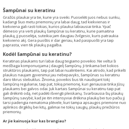
Šampūnai su keratinu
Gražūs plaukai yra tie, kurie yra sveiki. Puoselėti juos nebus sunku,
kadangi šiuo metu priemonių yra labai daug, tad kiekvienas ir
kiekviena gali rasti tokias, kurios plaukui labiausiai tinka. Ypač
dėmesio yra verti plaukų šampūnai su keratinu, kurie pamaitina
plauką, jį puoselėja, suteikia jam daugiau žvilgesio, kuris patraukia
kiekvieno akį. Gera puoštis ir dar geriau, kad pasipuošti yra taip
paprasta, vien tik plaukų pagalba.
Kodėl šampūnai su keratinu?
Keratinas plaukams turi labai daug teigiamo poveikio. Ne veltui ši
medžiaga komponuojama į daugelį šampūnų. Ji tinkama bet kokios
struktūros plaukams, taip pat labai nualintiems. Kai atrodo, kad prikelti
plaukus naujam gyvenimui jau nebepavyks, šampūnas su keratinu
daro tikrus stebuklus. Žinoma, poveikis bus tik naudojant tokį
šampūną reguliariai, taip pat, tokią priemonę, kuri geriausiai tinka Jūsų
plaukams bei galvos odai. Juk kartais šampūnai su keratinu taip pat
gali drėkinti odą, net padėti išvengti pleiskanų. Svarbiausia šių plaukų
šampūnų savybė, kad jie itin intensyviai drėkina plauką bei tuo pačiu jį
tarsi padengia nematoma plėvele, kuri tampa apsaugos priemone nuo
aplinkos dirgiklių bei kitų, galimai ne tokių saugių, plaukų priežiūros
priemonių.
Ar jie kainuoja kur kas brangiau?