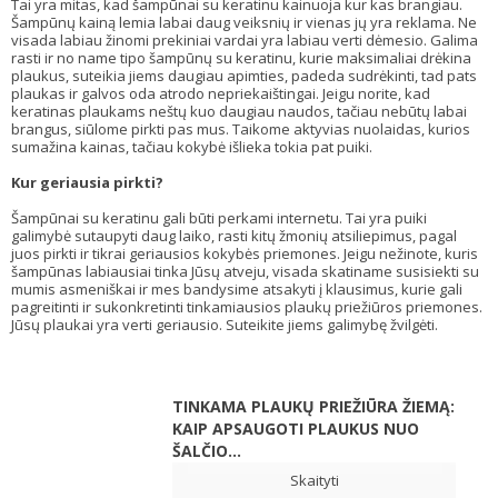
Tai yra mitas, kad šampūnai su keratinu kainuoja kur kas brangiau.
Šampūnų kainą lemia labai daug veiksnių ir vienas jų yra reklama. Ne
visada labiau žinomi prekiniai vardai yra labiau verti dėmesio. Galima
rasti ir no name tipo šampūnų su keratinu, kurie maksimaliai drėkina
plaukus, suteikia jiems daugiau apimties, padeda sudrėkinti, tad pats
plaukas ir galvos oda atrodo nepriekaištingai. Jeigu norite, kad
keratinas plaukams neštų kuo daugiau naudos, tačiau nebūtų labai
brangus, siūlome pirkti pas mus. Taikome aktyvias nuolaidas, kurios
sumažina kainas, tačiau kokybė išlieka tokia pat puiki.
Kur geriausia pirkti?
Šampūnai su keratinu gali būti perkami internetu. Tai yra puiki
galimybė sutaupyti daug laiko, rasti kitų žmonių atsiliepimus, pagal
juos pirkti ir tikrai geriausios kokybės priemones. Jeigu nežinote, kuris
šampūnas labiausiai tinka Jūsų atveju, visada skatiname susisiekti su
mumis asmeniškai ir mes bandysime atsakyti į klausimus, kurie gali
pagreitinti ir sukonkretinti tinkamiausios plaukų priežiūros priemones.
Jūsų plaukai yra verti geriausio. Suteikite jiems galimybę žvilgėti.
TINKAMA PLAUKŲ PRIEŽIŪRA ŽIEMĄ:
KAIP APSAUGOTI PLAUKUS NUO
ŠALČIO...
Skaityti