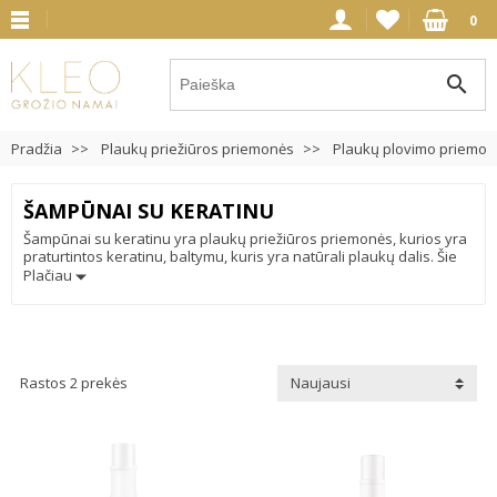
0
search
Pradžia
Plaukų priežiūros priemonės
Plaukų plovimo priemon
ŠAMPŪNAI SU KERATINU
Šampūnai su keratinu yra plaukų priežiūros priemonės, kurios yra
praturtintos keratinu, baltymu, kuris yra natūrali plaukų dalis. Šie
šampūnai yra skirti plaukų stiprinimui, maitinimui ir atstatymui.
Plačiau
Keratinas padeda sutvirtinti plaukus, suteikia jiems elastingumo ir
blizgesio, taip pat apsaugo nuo pažeidimų ir lūžinėjimų. Šampūnai
su keratinu yra dažnai naudojami siekiant pagerinti plaukų būklę,
ypač jei plaukai yra pažeisti arba lūžinėja. Šie šampūnai gali būti
naudojami visų plaukų tipų, tačiau ypač naudingi tiems, kurie turi
sausų, pažeistų arba plonų plaukų.
Rastos 2 prekės
Naujausi