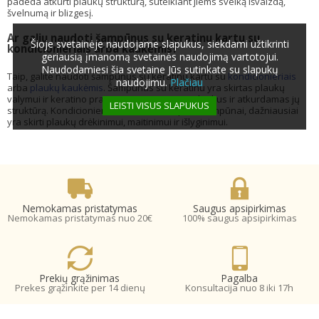
padeda atkurti plaukų struktūrą, suteikiant jiems sveiką išvaizdą,
švelnumą ir blizgesį.
Ar galiu naudoti šampūnus su keratinu kartu su
Šioje svetainėje naudojame slapukus, siekdami užtikrinti
kondicionieriais arba kaukėmis?
geriausią įmanomą svetainės naudojimą vartotojui.
Naudodamiesi šia svetaine Jūs sutinkate su slapukų
Taip, galite naudoti šampūnus su keratinu kartu su
kondicionieriais
naudojimu.
Plačiau
arba
plaukų kaukėmis
. Šampūnas su keratinu yra skirtas plaukų
valymui ir keratino praturtinimui, stiprinant plaukus ir atkurdamas jų
LEISTI VISUS SLAPUKUS
struktūrą. Kondicionieriai ir kaukės, kitaip nei šampūnai, dažniausiai
yra skirti plaukų drėkinimui, maitinimui ir išlyginimui.
Nemokamas pristatymas
Saugus apsipirkimas
Nemokamas pristatymas nuo 20€
100% saugus apsipirkimas
Prekių grąžinimas
Pagalba
Prekes grąžinkite per 14 dienų
Konsultacija nuo 8 iki 17h