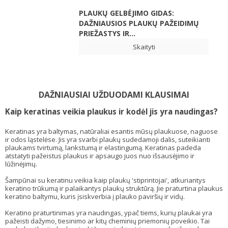
PLAUKŲ GELBĖJIMO GIDAS:
DAŽNIAUSIOS PLAUKŲ PAŽEIDIMŲ
PRIEŽASTYS IR...
Skaityti
DAŽNIAUSIAI UŽDUODAMI KLAUSIMAI
Kaip keratinas veikia plaukus ir kodėl jis yra naudingas?
Keratinas yra baltymas, natūraliai esantis mūsų plaukuose, naguose
ir odos ląstelėse. Jis yra svarbi plaukų sudedamoji dalis, suteikianti
plaukams tvirtumą, lankstumą ir elastingumą. Keratinas padeda
atstatyti pažeistus plaukus ir apsaugo juos nuo išsausėjimo ir
lūžinėjimų.
Šampūnai su keratinu veikia kaip plaukų 'stiprintojai', atkuriantys
keratino trūkumą ir palaikantys plaukų struktūrą. Jie praturtina plaukus
keratino baltymu, kuris įsiskverbia į plauko paviršių ir vidų.
Keratino praturtinimas yra naudingas, ypač tiems, kurių plaukai yra
pažeisti dažymo, tiesinimo ar kitų cheminių priemonių poveikio. Tai