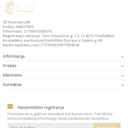
IZI Finansai UAB
Kodas: 306207820
PVM kodas: LT100016385019
Registracijos adresas: Tėvo Stanislovo g. 1-2, LT-82157 Radviliškis
Kosmetikos parduotuvė Radviliškis Dariaus ir Girėno g. 40.
Banko sąskaita (-os): LT723500010017054538
Informacija
Prekės
Klientams
Kontaktai
Naujienlaiškio registracija
Prenumeratos galėsite atsisakyti bet kuriuo metu. Tam tikslui
mūsų kontaktinę informaciją rasite parduotuvės taisyklėse.