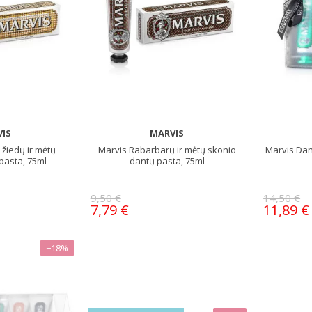
IS
MARVIS
 žiedų ir mėtų
Marvis Rabarbarų ir mėtų skonio
Marvis Dan
pasta, 75ml
dantų pasta, 75ml
9,50 €
14,50 €
7,79 €
11,89 €
−18%