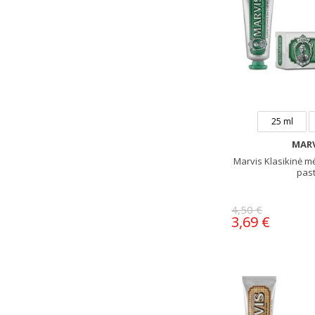
25 ml
MARV
Marvis Klasikinė m
pas
4,50 €
3,69 €