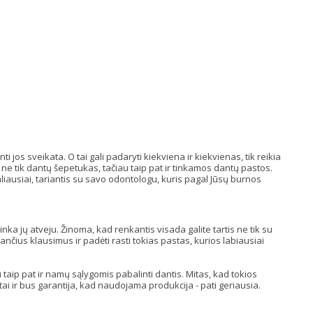
 jos sveikata. O tai gali padaryti kiekviena ir kiekvienas, tik reikia
a ne tik dantų šepetukas, tačiau taip pat ir tinkamos dantų pastos.
galiausiai, tariantis su savo odontologu, kuris pagal Jūsų burnos
 tinka jų atveju. Žinoma, kad renkantis visada galite tartis ne tik su
ančius klausimus ir padėti rasti tokias pastas, kurios labiausiai
 taip pat ir namų sąlygomis pabalinti dantis. Mitas, kad tokios
 tai ir bus garantija, kad naudojama produkcija - pati geriausia.