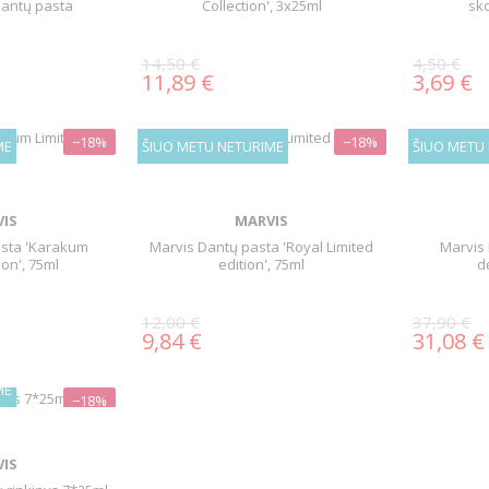
dantų pasta
Collection', 3x25ml
sk
14,50 €
4,50 €
11,89 €
3,69 €
−18%
−18%
ME
ŠIUO METU NETURIME
ŠIUO METU
IS
MARVIS
asta 'Karakum
Marvis Dantų pasta 'Royal Limited
Marvis 
ion', 75ml
edition', 75ml
d
12,00 €
37,90 €
9,84 €
31,08 €
ME
−18%
IS