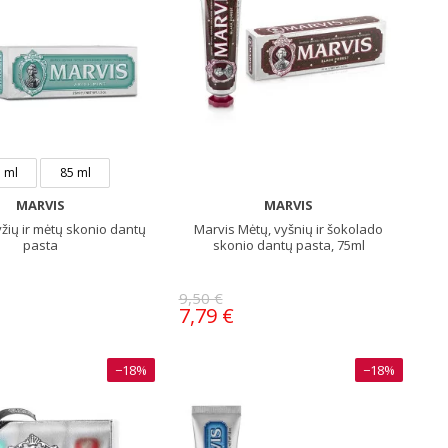
 ml
85 ml
MARVIS
MARVIS
žių ir mėtų skonio dantų
Marvis Mėtų, vyšnių ir šokolado
pasta
skonio dantų pasta, 75ml
9,50 €
7,79 €
−18%
−18%