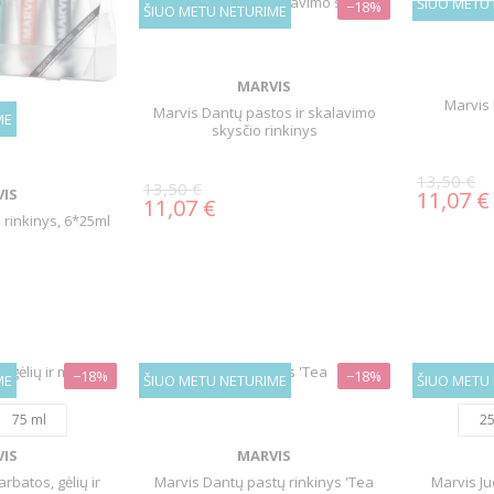
ŠIUO METU
−18%
ŠIUO METU NETURIME
MARVIS
Marvis 
Marvis Dantų pastos ir skalavimo
ME
skysčio rinkinys
13,50 €
13,50 €
IS
11,07 €
11,07 €
 rinkinys, 6*25ml
−18%
−18%
ME
ŠIUO METU NETURIME
ŠIUO METU
75 ml
25
IS
MARVIS
rbatos, gėlių ir
Marvis Dantų pastų rinkinys 'Tea
Marvis Ju