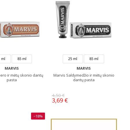
 ml
85 ml
25 ml
85 ml
MARVIS
MARVIS
iero ir mėtų skonio dantų
Marvis Saldymedžio ir mėtų skonio
pasta
dantų pasta
4,50 €
3,69 €
−18%