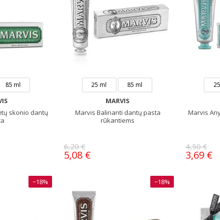
85 ml
25 ml
85 ml
25
IS
MARVIS
ėtų skonio dantų
Marvis Balinanti dantų pasta
Marvis Any
ta
rūkantiems
6,20 €
4,50 €
5,08 €
3,69 €
−18%
−18%