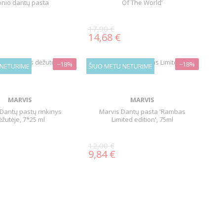
onio dantų pasta
Of The World'
17,90 €
14,68 €
−18%
−18%
 NETURIME
ŠIUO METU NETURIME
MARVIS
MARVIS
Dantų pastų rinkinys
Marvis Dantų pasta 'Rambas
ėžutėje, 7*25 ml
Limited edition', 75ml
12,00 €
9,84 €