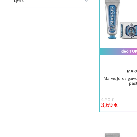
Lytis
Kleo TOP
MARV
Marvis Jūros gaiv
pas
4,50 €
3,69 €