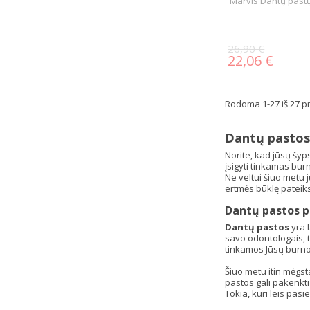
Marvis Dantų pastų
26,90 €
22,06 €
Rodoma 1-27 iš 27 pr
Dantų pasto
Norite, kad jūsų šyps
įsigyti tinkamas bur
Ne veltui šiuo metu j
ertmės būklę pateik
Dantų pastos p
Dantų pastos
yra l
savo odontologais, t
tinkamos Jūsų burno
Šiuo metu itin mėgst
pastos gali pakenkti 
Tokia, kuri leis pas