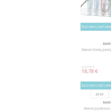
ŠIUO METU NETURI
MARV
Marvis Dantų pastų
22,90 €
18,78 €
ŠIUO METU NETURI
25 ml
MARV
Marvis Juodosios a