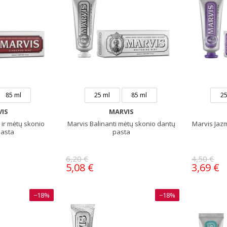
85 ml
25 ml
85 ml
25
IS
MARVIS
ir mėtų skonio
Marvis Balinanti mėtų skonio dantų
Marvis Jazm
pasta
pasta
6,20 €
4,50 €
5,08 €
3,69 €
−18%
−18%