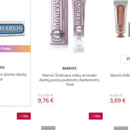
 Prekė
25
IS
MARVIS
os skonio dantų
Marvis Švelnaus mėtų aromato
Marvis Imb
ta
dantų pasta jautrioms dantenoms,
75ml
11,90 €
4,50 €
9,76 €
3,69 €
−18%
−18%