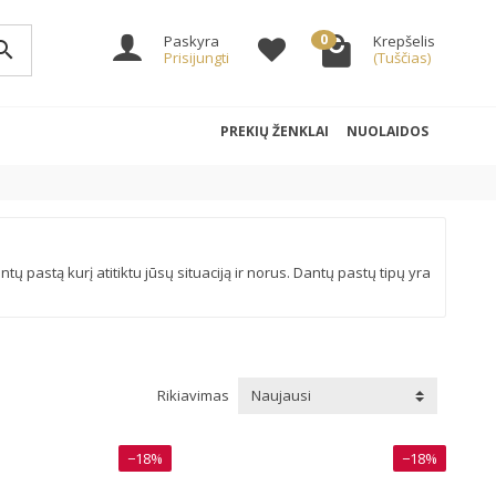
0
Paskyra
Krepšelis
arch
Prisijungti
(Tuščias)
PREKIŲ ŽENKLAI
NUOLAIDOS
ntų pastą kurį atitiktu jūsų situaciją ir norus. Dantų pastų tipų yra
Rikiavimas
Naujausi
−18%
−18%