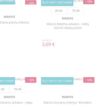
 NETURIME
−18%
ŠIUO METU NETURIME
−18%
25 ml
75 ml
MARVIS
MARVIS
Dantų pastų rinkinys
Marvis Matcha arbatos - mėtų
skonio dantų pasta
4,50 €
3,69 €
−18%
−18%
 NETURIME
ŠIUO METU NETURIME
 ml
75 ml
MARVIS
MARVIS
odosios arbatos - mėtų
Marvis Dovanų rinkinys 'Wonders