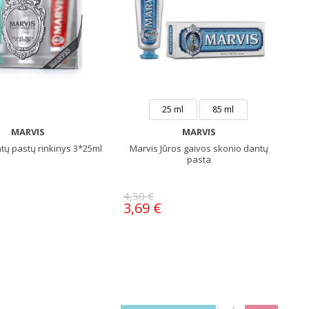
25 ml
85 ml
MARVIS
MARVIS
tų pastų rinkinys 3*25ml
Marvis Jūros gaivos skonio dantų
pasta
4,50 €
3,69 €