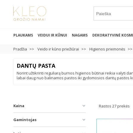
PLAUKAMS
VEIDUI IR KŪNUI
NAGAMS
DEKORATYVINĖ KOSM
Pradžia
Veido ir kūno priežiūrai
Higienos priemonės
DANTŲ PASTA
Norint užtikrinti reguliarą burnos higienos būtinai reikia valyti dan
labai daug nuo balinamos pastos iki gydomosios dantų pastos kurį
Kaina
Rastos 27 prekės
Gamintojas