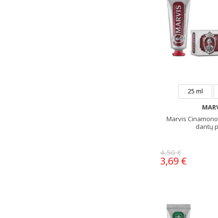
25 ml
MARV
Marvis Cinamono 
dantų 
4,50 €
3,69 €