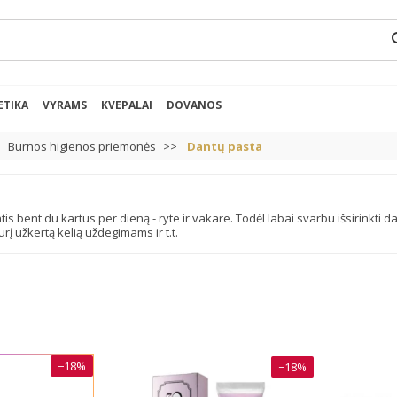
se
ETIKA
VYRAMS
KVEPALAI
DOVANOS
Burnos higienos priemonės
Dantų pasta
tis bent du kartus per dieną - ryte ir vakare. Todėl labai svarbu išsirinkti da
 užkertą kelią uždegimams ir t.t.
−18%
−18%