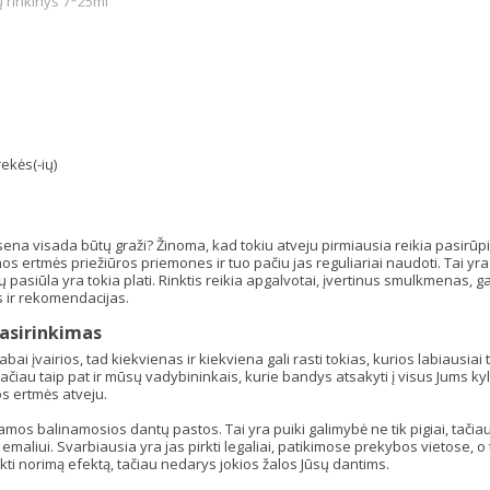
 rinkinys 7*25ml
ekės(-ių)
s
ena visada būtų graži? Žinoma, kad tokiu atveju pirmiausia reikia pasirūpinti
nos ertmės priežiūros priemones ir tuo pačiu jas reguliariai naudoti. Tai yr
ų pasiūla yra tokia plati. Rinktis reikia apgalvotai, įvertinus smulkmenas, 
s ir rekomendacijas.
asirinkimas
abai įvairios, tad kiekvienas ir kiekviena gali rasti tokias, kurios labiausiai
ačiau taip pat ir mūsų vadybininkais, kurie bandys atsakyti į visus Jums kyl
s ertmės atveju.
amos balinamosios dantų pastos. Tai yra puiki galimybė ne tik pigiai, tačiau
emaliui. Svarbiausia yra jas pirkti legaliai, patikimose prekybos vietose, o
iekti norimą efektą, tačiau nedarys jokios žalos Jūsų dantims.