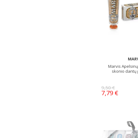
MARV
Marvis Apelsinų
skonio dantų 
9,50 €
7,79 €