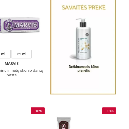
 ml
85 ml
MARVIS
inų ir mėtų skonio dantų
pasta
−18%
−18%