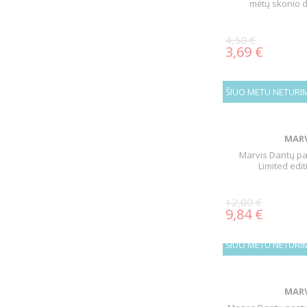
mėtų skonio 
4,50 €
3,69 €
ŠIUO METU NETURI
MARV
Marvis Dantų p
Limited edit
12,00 €
9,84 €
ŠIUO METU NETURI
MARV