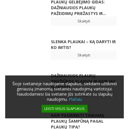
PLAUKŲ GELBĖJIMO GIDAS:
DAŽNIAUSIOS PLAUKŲ
PAŽEIDIMŲ PRIEŽASTYS IR...
Skaityti
SLENKA PLAUKAI – KĄ DARYTI IR
KO IMTIS?
Skaityti
DAŽNIAUSIOS PLAUKŲ
PRIEŽIŪROS KLAIDOS IR KAIP JAS
Šioje svetainėje naudojame slapukus, siekdami užtikrinti
IŠTAISYTI
geriausią įmanomą svetainės naudojimą vartotojui.
Naudodamiesi šia svetaine Jūs sutinkate su slapukų
Skaityti
naudojimu.
Plačiau
LEISTI VISUS SLAPUKUS
KAIP PASIRINKTI TINKAMĄ
PLAUKŲ ŠAMPŪNĄ PAGAL
PLAUKŲ TIPĄ?