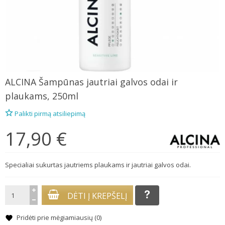
ALCINA
Šampūnas jautriai galvos odai ir
plaukams, 250ml
Palikti pirmą atsiliepimą
17,90 €
Specialiai sukurtas jautriems plaukams ir jautriai galvos odai.
DĖTI Į KREPŠELĮ
Pridėti prie mėgiamiausių (
0
)