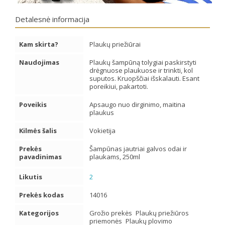
Detalesnė informacija
Kam skirta?
Plaukų priežiūrai
Naudojimas
Plaukų šampūną tolygiai paskirstyti
drėgnuose plaukuose ir trinkti, kol
suputos. Kruopščiai išskalauti. Esant
poreikiui, pakartoti.
Poveikis
Apsaugo nuo dirginimo, maitina
plaukus
Kilmės šalis
Vokietija
Prekės
Šampūnas jautriai galvos odai ir
pavadinimas
plaukams, 250ml
Likutis
2
Prekės kodas
14016
Kategorijos
Grožio prekės
Plaukų priežiūros
priemonės
Plaukų plovimo