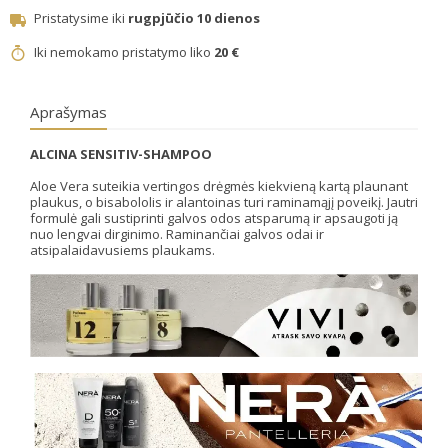
Pristatysime iki
rugpjūčio 10 dienos
Iki nemokamo pristatymo liko
20 €
Aprašymas
ALCINA SENSITIV-SHAMPOO
Aloe Vera suteikia vertingos drėgmės kiekvieną kartą plaunant
plaukus, o bisabololis ir alantoinas turi raminamąjį poveikį. Jautri
formulė gali sustiprinti galvos odos atsparumą ir apsaugoti ją
nuo lengvai dirginimo. Raminančiai galvos odai ir
atsipalaidavusiems plaukams.