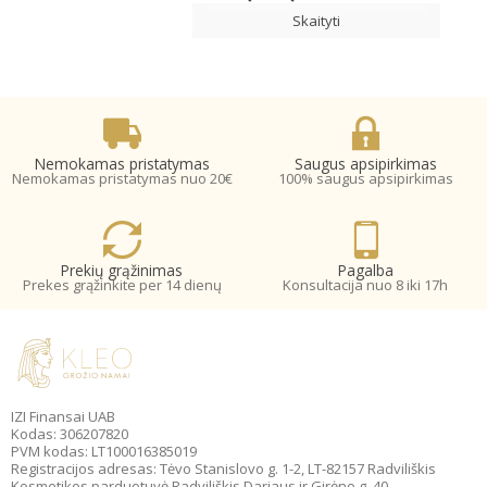
Skaityti
Nemokamas pristatymas
Saugus apsipirkimas
Nemokamas pristatymas nuo 20€
100% saugus apsipirkimas
Prekių grąžinimas
Pagalba
Prekes grąžinkite per 14 dienų
Konsultacija nuo 8 iki 17h
IZI Finansai UAB
Kodas: 306207820
PVM kodas: LT100016385019
Registracijos adresas: Tėvo Stanislovo g. 1-2, LT-82157 Radviliškis
Kosmetikos parduotuvė Radviliškis Dariaus ir Girėno g. 40.