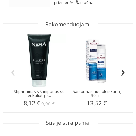
priemonės
Šampūnai
Rekomenduojami
‹
›
Stiprinamasis šampūnas su
Šampūnas nuo pleiskanų,
Pro
eukaliptų ir...
300 ml
8,12 €
13,52 €
9,90 €
Susije straipsniai