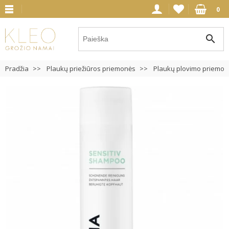
0
search
Pradžia
Plaukų priežiūros priemonės
Plaukų plovimo priemon