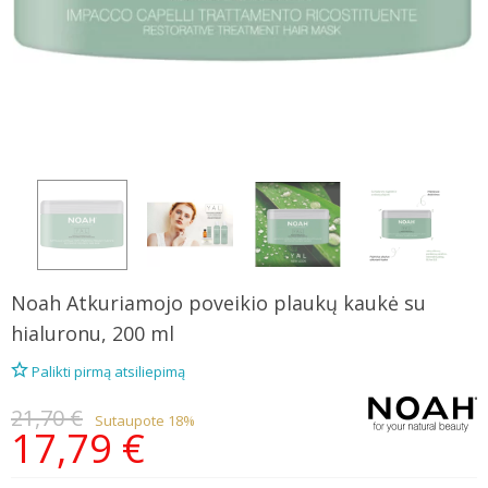
Noah
Atkuriamojo poveikio plaukų kaukė su
hialuronu, 200 ml
Palikti pirmą atsiliepimą
21,70 €
Sutaupote 18%
17,79 €