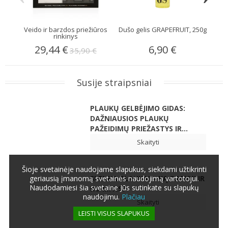
Veido ir barzdos priežiūros
Dušo gelis GRAPEFRUIT, 250g
S
rinkinys
29,44 €
6,90 €
35,90 €
Susije straipsniai
PLAUKŲ GELBĖJIMO GIDAS:
DAŽNIAUSIOS PLAUKŲ
PAŽEIDIMŲ PRIEŽASTYS IR...
Skaityti
Šioje svetainėje naudojame slapukus, siekdami užtikrinti
SLENKA PLAUKAI – KĄ DARYTI IR
geriausią įmanomą svetainės naudojimą vartotojui.
Naudodamiesi šia svetaine Jūs sutinkate su slapukų
KO IMTIS?
naudojimu.
Plačiau
Skaityti
LEISTI VISUS SLAPUKUS