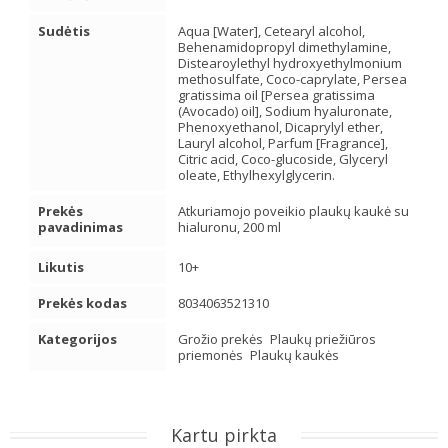
Sudėtis
Aqua [Water], Cetearyl alcohol,
Behenamidopropyl dimethylamine,
Distearoylethyl hydroxyethylmonium
methosulfate, Coco-caprylate, Persea
gratissima oil [Persea gratissima
(Avocado) oil], Sodium hyaluronate,
Phenoxyethanol, Dicaprylyl ether,
Lauryl alcohol, Parfum [Fragrance],
Citric acid, Coco-glucoside, Glyceryl
oleate, Ethylhexylglycerin.
Prekės
Atkuriamojo poveikio plaukų kaukė su
pavadinimas
hialuronu, 200 ml
Likutis
10+
Prekės kodas
8034063521310
Kategorijos
Grožio prekės
Plaukų priežiūros
priemonės
Plaukų kaukės
Kartu pirkta