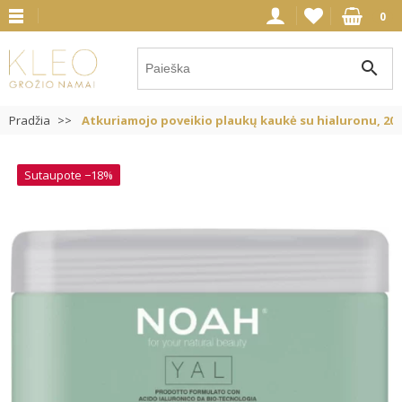
0
search
Pradžia
Atkuriamojo poveikio plaukų kaukė su hialuronu, 200
Sutaupote −18%