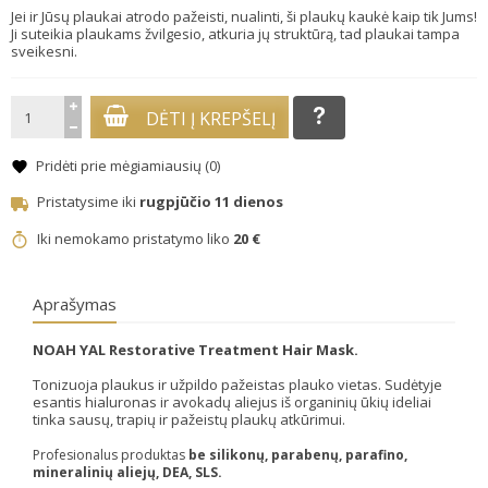
Jei ir Jūsų plaukai atrodo pažeisti, nualinti, ši plaukų kaukė kaip tik Jums!
Ji suteikia plaukams žvilgesio, atkuria jų struktūrą, tad plaukai tampa
sveikesni.
DĖTI Į KREPŠELĮ
Pridėti prie mėgiamiausių (
0
)
Pristatysime iki
rugpjūčio 11 dienos
Iki nemokamo pristatymo liko
20 €
Aprašymas
NOAH YAL Restorative Treatment Hair Mask.
Tonizuoja plaukus ir užpildo pažeistas plauko vietas. Sudėtyje
esantis hialuronas ir avokadų aliejus iš organinių ūkių ideliai
tinka sausų, trapių ir pažeistų plaukų atkūrimui.
Profesionalus produktas
be silikonų, parabenų, parafino,
mineralinių aliejų, DEA, SLS.