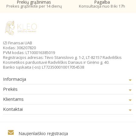
Prekių grąžinimas
Pagalba
Prekes grąžinkite per 14 dienų
Konsultacija nuo 8 iki 17h
IZI Finansai UAB
Kodas: 306207820
PVM kodas: LT100016385019
Registracijos adresas: Tėvo Stanislovo g. 1-2, LT-82157 Radviliškis
Kosmetikos parduotuvė Radviliškis Dariaus ir Girėno g. 40.
Banko sąskaita (-os): LT723500010017054538
Informacija
Prekės
Klientams
Kontaktai
Naujienlaiškio registracija