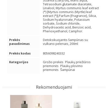
Sclarea (Clary) oil], Maris aqua,
Tetrasodium glutamate diacetate,
Linalool, Myrtus communis leaf extract
(*) [Myrtus communis (Myrtle) leaf
extract (*)],Parfum [Fragrance], Silica,
Sodium hyaluronate, Potassium
sorbate, Sodium chloride,
Dehydroacetic acid, Benzoic acid,
Phenoxyethanol, Camphor.
Prekės
Detoksikuojantis šampūnas su
pavadinimas
vulkano pelenais, 200ml
Prekės kodas
8056098240332
Kategorijos
Grožio prekės
Plaukų priežiūros
priemonės
Plaukų plovimo
priemonės
Šampūnai
Rekomenduojami