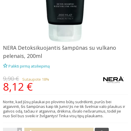
NERA
Detoksikuojantis šampūnas su vulkano
pelenais, 200ml
Palikti pirmą atsiliepimą
9,90 €
Sutaupote 18%
8,12 €
Norite, kad Jūsų plaukai po plovimo būtų sudrėkinti, purūs bei
atgaivinti, šis šampūnas kaip tik Jums! Jis ne tik švelniai valo plaukus ir
galvos odą, tačiau ir atgaivina, drėkina, išvalo nešvarumus, todėl jie
nuo šiol bus sveiki ir žvilgantys! Tinka visų tipų plaukams.