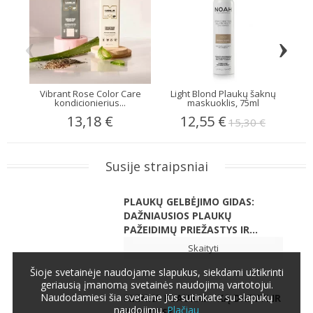
‹
›
Vibrant Rose Color Care
Light Blond Plaukų šaknų
D
kondicionierius...
maskuoklis, 75ml
13,18 €
12,55 €
15,30 €
Susije straipsniai
PLAUKŲ GELBĖJIMO GIDAS:
DAŽNIAUSIOS PLAUKŲ
PAŽEIDIMŲ PRIEŽASTYS IR...
Skaityti
Šioje svetainėje naudojame slapukus, siekdami užtikrinti
geriausią įmanomą svetainės naudojimą vartotojui.
Naudodamiesi šia svetaine Jūs sutinkate su slapukų
SLENKA PLAUKAI – KĄ DARYTI IR
naudojimu.
Plačiau
KO IMTIS?