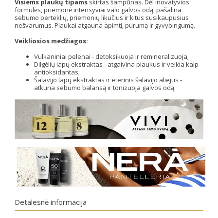
Visiems plaukų tipams
skirtas šampūnas. Dėl inovatyvios
formulės, priemonė intensyviai valo galvos odą, pašalina
sebumo perteklių, priemonių likučius ir kitus susikaupusius
nešvarumus. Plaukai atgauna apimtį, purumą ir gyvybingumą.
Veikliosios medžiagos:
Vulkaniniai pelenai - detoksikuoja ir remineralizuoja;
Dilgėlių lapų ekstraktas - atgaivina plaukus ir veikia kaip
antioksidantas;
Šalavijo lapų ekstraktas ir eterinis šalavijo aliejus -
atkuria sebumo balansą ir tonizuoja galvos odą.
Detalesnė informacija