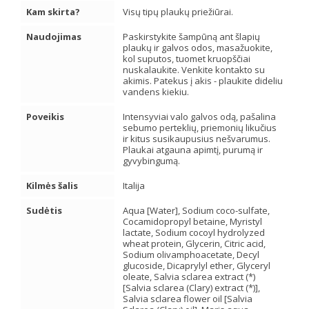
Kam skirta?
Visų tipų plaukų priežiūrai.
Naudojimas
Paskirstykite šampūną ant šlapių
plaukų ir galvos odos, masažuokite,
kol suputos, tuomet kruopščiai
nuskalaukite. Venkite kontakto su
akimis. Patekus į akis - plaukite dideliu
vandens kiekiu.
Poveikis
Intensyviai valo galvos odą, pašalina
sebumo perteklių, priemonių likučius
ir kitus susikaupusius nešvarumus.
Plaukai atgauna apimtį, purumą ir
gyvybingumą.
Kilmės šalis
Italija
Sudėtis
Aqua [Water], Sodium coco-sulfate,
Cocamidopropyl betaine, Myristyl
lactate, Sodium cocoyl hydrolyzed
wheat protein, Glycerin, Citric acid,
Sodium olivamphoacetate, Decyl
glucoside, Dicaprylyl ether, Glyceryl
oleate, Salvia sclarea extract (*)
[Salvia sclarea (Clary) extract (*)],
Salvia sclarea flower oil [Salvia