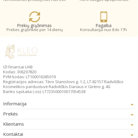
Prekių grąžinimas
Pagalba
Prekes grąžinkite per 14 dienų
Konsultacija nuo 8 iki 17h
IZI Finansai UAB
Kodas: 306207820
PVM kodas: LT100016385019
Registracijos adresas: Tėvo Stanislovo g. 1-2, LT-82157 Radviliškis
Kosmetikos parduotuvė Radviliškis Dariaus ir Girėno g. 40.
Banko sąskaita (-os): LT723500010017054538
Informacija
Prekės
Klientams
Kontaktai