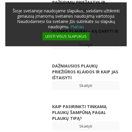
PAŽEIDIMŲ PRIEŽASTYS IR...
Skaityti
Šioje svetainėje naudojame slapukus, siekdami užtikrinti
geriausią įmanomą svetainės naudojimą vartotojui.
Naudodamiesi šia svetaine Jūs sutinkate su slapukų
naudojimu.
Plačiau
SLENKA PLAUKAI – KĄ DARYTI IR
LEISTI VISUS SLAPUKUS
KO IMTIS?
Skaityti
DAŽNIAUSIOS PLAUKŲ
PRIEŽIŪROS KLAIDOS IR KAIP JAS
IŠTAISYTI
Skaityti
KAIP PASIRINKTI TINKAMĄ
PLAUKŲ ŠAMPŪNĄ PAGAL
PLAUKŲ TIPĄ?
Skaityti