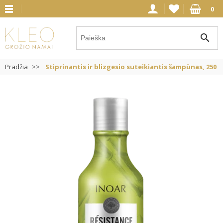
0
search
Pradžia
Stiprinantis ir blizgesio suteikiantis šampūnas, 250 m