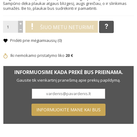
šampūno dėka plaukai atgaus blizgesį, augs greičiau, o ir slinkimas
sumažės. Be to, plaukai bus sudrėkinti ir pamaitinti.
ŠIUO METU NETURIME
Pridėti prie mėgiamiausių (
0
)
Iki nemokamo pristatymo liko
20 €
INFORMUOSIME KADA PREKĖ BUS PRIEINAMA.
Gausite tik vienkartinį pranešimą apie prekių papildymą.
INFORMUOKITE MANE KAI BUS