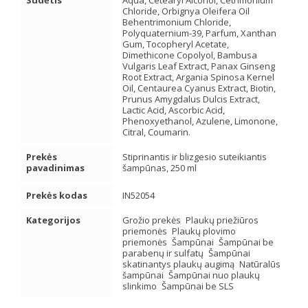
Sudėtis
Aqua, Cetearyl Alcohol, Cetrimonium
Chloride, Orbignya Oleifera Oil
Behentrimonium Chloride,
Polyquaternium-39, Parfum, Xanthan
Gum, Tocopheryl Acetate,
Dimethicone Copolyol, Bambusa
Vulgaris Leaf Extract, Panax Ginseng
Root Extract, Argania Spinosa Kernel
Oil, Centaurea Cyanus Extract, Biotin,
Prunus Amygdalus Dulcis Extract,
Lactic Acid, Ascorbic Acid,
Phenoxyethanol, Azulene, Limonone,
Citral, Coumarin.
Prekės
Stiprinantis ir blizgesio suteikiantis
pavadinimas
šampūnas, 250 ml
Prekės kodas
IN52054
Kategorijos
Grožio prekės
Plaukų priežiūros
priemonės
Plaukų plovimo
priemonės
Šampūnai
Šampūnai be
parabenų ir sulfatų
Šampūnai
skatinantys plaukų augimą
Natūralūs
šampūnai
Šampūnai nuo plaukų
slinkimo
Šampūnai be SLS