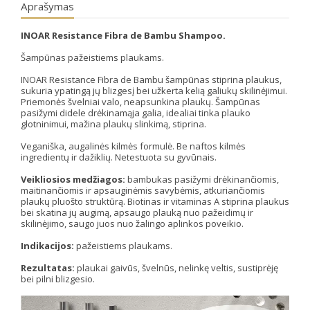
Aprašymas
INOAR Resistance Fibra de Bambu Shampoo.
Šampūnas pažeistiems plaukams.
INOAR Resistance Fibra de Bambu šampūnas stiprina plaukus,
sukuria ypatingą jų blizgesį bei užkerta kelią galiukų skilinėjimui.
Priemonės švelniai valo, neapsunkina plaukų. Šampūnas
pasižymi didele drėkinamąja galia, idealiai tinka plauko
glotninimui, mažina plaukų slinkimą, stiprina.
Veganiška, augalinės kilmės formulė. Be naftos kilmės
ingredientų ir dažiklių. Netestuota su gyvūnais.
Veikliosios medžiagos:
bambukas pasižymi drėkinančiomis,
maitinančiomis ir apsauginėmis savybėmis, atkuriančiomis
plaukų pluošto struktūrą. Biotinas ir vitaminas A stiprina plaukus
bei skatina jų augimą, apsaugo plauką nuo pažeidimų ir
skilinėjimo, saugo juos nuo žalingo aplinkos poveikio.
Indikacijos:
pažeistiems plaukams.
Rezultatas:
plaukai gaivūs, švelnūs, nelinkę veltis, sustiprėję
bei pilni blizgesio.