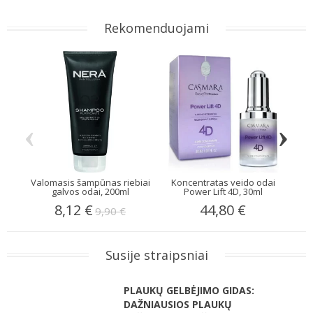
Rekomenduojami
‹
›
Valomasis šampūnas riebiai
Koncentratas veido odai
Šep
galvos odai, 200ml
Power Lift 4D, 30ml
8,12 €
44,80 €
9,90 €
Susije straipsniai
PLAUKŲ GELBĖJIMO GIDAS:
DAŽNIAUSIOS PLAUKŲ