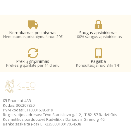
Nemokamas pristatymas
Saugus apsipirkimas
Nemokamas pristatymas nuo 20€
100% saugus apsipirkimas
Prekių grąžinimas
Pagalba
Prekes grąžinkite per 14 dienų
Konsultacija nuo 8 iki 17h
IZI Finansai UAB
Kodas: 306207820
PVM kodas: LT100016385019
Registracijos adresas: Tėvo Stanislovo g. 1-2, LT-82157 Radviliškis
Kosmetikos parduotuvė Radviliškis Dariaus ir Girėno g. 40.
Banko sąskaita (-os): LT723500010017054538