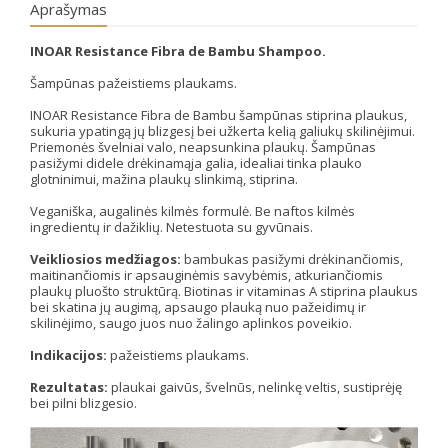
Aprašymas
INOAR Resistance Fibra de Bambu Shampoo.
Šampūnas pažeistiems plaukams.
INOAR Resistance Fibra de Bambu šampūnas stiprina plaukus,
sukuria ypatingą jų blizgesį bei užkerta kelią galiukų skilinėjimui.
Priemonės švelniai valo, neapsunkina plaukų. Šampūnas
pasižymi didele drėkinamąja galia, idealiai tinka plauko
glotninimui, mažina plaukų slinkimą, stiprina.
Veganiška, augalinės kilmės formulė. Be naftos kilmės
ingredientų ir dažiklių. Netestuota su gyvūnais.
Veikliosios medžiagos:
bambukas pasižymi drėkinančiomis,
maitinančiomis ir apsauginėmis savybėmis, atkuriančiomis
plaukų pluošto struktūrą. Biotinas ir vitaminas A stiprina plaukus
bei skatina jų augimą, apsaugo plauką nuo pažeidimų ir
skilinėjimo, saugo juos nuo žalingo aplinkos poveikio.
Indikacijos:
pažeistiems plaukams.
Rezultatas:
plaukai gaivūs, švelnūs, nelinkę veltis, sustiprėję
bei pilni blizgesio.