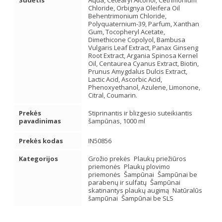
Sudėtis
Aqua, Cetearyl Alcohol, Cetrimonium
Chloride, Orbignya Oleifera Oil
Behentrimonium Chloride,
Polyquaternium-39, Parfum, Xanthan
Gum, Tocopheryl Acetate,
Dimethicone Copolyol, Bambusa
Vulgaris Leaf Extract, Panax Ginseng
Root Extract, Argania Spinosa Kernel
Oil, Centaurea Cyanus Extract, Biotin,
Prunus Amygdalus Dulcis Extract,
Lactic Acid, Ascorbic Acid,
Phenoxyethanol, Azulene, Limonone,
Citral, Coumarin.
Prekės
Stiprinantis ir blizgesio suteikiantis
pavadinimas
šampūnas, 1000 ml
Prekės kodas
IN50856
Kategorijos
Grožio prekės
Plaukų priežiūros
priemonės
Plaukų plovimo
priemonės
Šampūnai
Šampūnai be
parabenų ir sulfatų
Šampūnai
skatinantys plaukų augimą
Natūralūs
šampūnai
Šampūnai be SLS