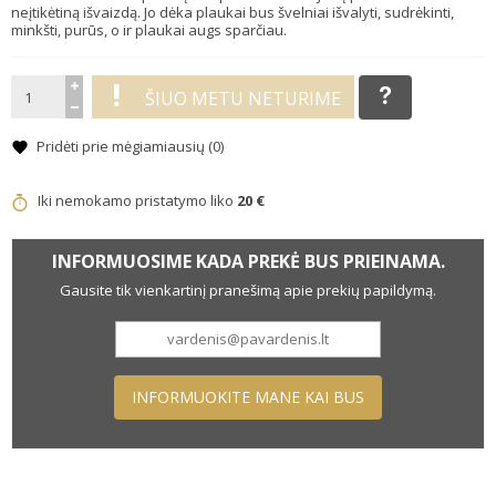
neįtikėtiną išvaizdą. Jo dėka plaukai bus švelniai išvalyti, sudrėkinti,
minkšti, purūs, o ir plaukai augs sparčiau.
ŠIUO METU NETURIME
Pridėti prie mėgiamiausių (
0
)
Iki nemokamo pristatymo liko
20 €
INFORMUOSIME KADA PREKĖ BUS PRIEINAMA.
Gausite tik vienkartinį pranešimą apie prekių papildymą.
INFORMUOKITE MANE KAI BUS