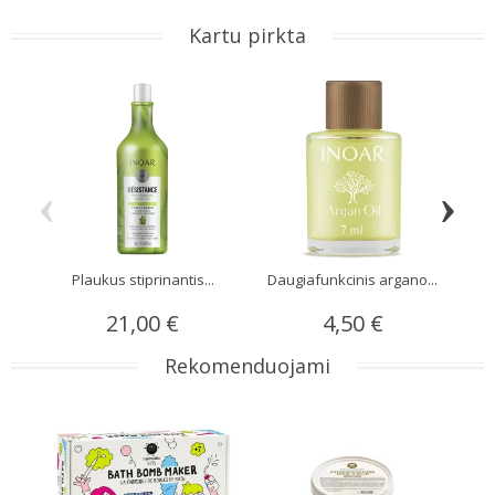
Kartu pirkta
‹
›
Plaukus stiprinantis...
Daugiafunkcinis argano...
S
21,00 €
4,50 €
Rekomenduojami