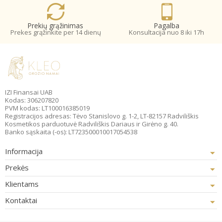
Prekių grąžinimas
Pagalba
Prekes grąžinkite per 14 dienų
Konsultacija nuo 8 iki 17h
IZI Finansai UAB
Kodas: 306207820
PVM kodas: LT100016385019
Registracijos adresas: Tėvo Stanislovo g. 1-2, LT-82157 Radviliškis
Kosmetikos parduotuvė Radviliškis Dariaus ir Girėno g. 40.
Banko sąskaita (-os): LT723500010017054538
Informacija
Prekės
Klientams
Kontaktai