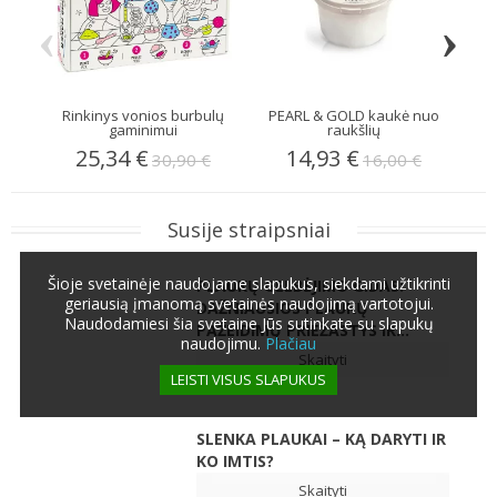
‹
›
Rinkinys vonios burbulų
PEARL & GOLD kaukė nuo
Vei
gaminimui
raukšlių
25,34 €
14,93 €
30,90 €
16,00 €
Susije straipsniai
Šioje svetainėje naudojame slapukus, siekdami užtikrinti
PLAUKŲ GELBĖJIMO GIDAS:
geriausią įmanomą svetainės naudojimą vartotojui.
DAŽNIAUSIOS PLAUKŲ
Naudodamiesi šia svetaine Jūs sutinkate su slapukų
PAŽEIDIMŲ PRIEŽASTYS IR...
naudojimu.
Plačiau
Skaityti
LEISTI VISUS SLAPUKUS
SLENKA PLAUKAI – KĄ DARYTI IR
KO IMTIS?
Skaityti