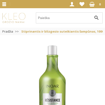
0
search
Pradžia
Stiprinantis ir blizgesio suteikiantis šampūnas, 1000 