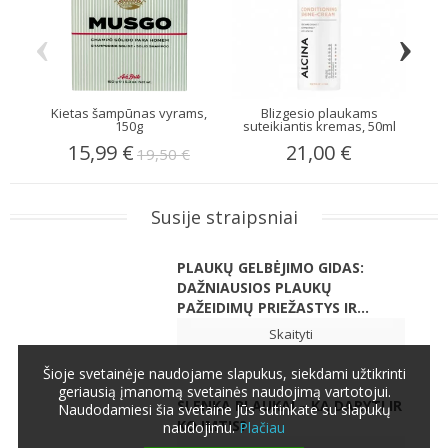
‹
›
Kietas šampūnas vyrams,
Blizgesio plaukams
No
150g
suteikiantis kremas, 50ml
15,99 €
21,00 €
19,50 €
Susije straipsniai
PLAUKŲ GELBĖJIMO GIDAS:
DAŽNIAUSIOS PLAUKŲ
PAŽEIDIMŲ PRIEŽASTYS IR...
Skaityti
Šioje svetainėje naudojame slapukus, siekdami užtikrinti
geriausią įmanomą svetainės naudojimą vartotojui.
SLENKA PLAUKAI – KĄ DARYTI IR
Naudodamiesi šia svetaine Jūs sutinkate su slapukų
KO IMTIS?
naudojimu.
Plačiau