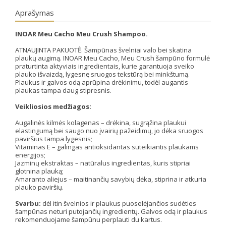
Aprašymas
INOAR Meu Cacho Meu Crush Shampoo.
ATNAUJINTA PAKUOTĖ. Šampūnas švelniai valo bei skatina
plaukų augimą.
INOAR Meu Cacho, Meu Crush šampūno formulė
praturtinta aktyviais ingredientais, kurie garantuoja sveiko
plauko išvaizdą, lygesnę sruogos tekstūrą bei minkštumą.
Plaukus ir galvos odą aprūpina drėkinimu, todėl augantis
plaukas tampa daug stipresnis.
Veikliosios medžiagos:
Augalinės kilmės kolagenas – drėkina, sugrąžina plaukui
elastingumą bei saugo nuo įvairių pažeidimų, jo dėka sruogos
paviršius tampa lygesnis;
Vitaminas E – galingas antioksidantas suteikiantis plaukams
energijos;
Jazminų ekstraktas – natūralus ingredientas, kuris stipriai
glotnina plauką;
Amaranto aliejus – maitinančių savybių dėka, stiprina ir atkuria
plauko paviršių.
Svarbu:
dėl itin švelnios ir plaukus puoselėjančios sudėties
šampūnas neturi putojančių ingredientų. Galvos odą ir plaukus
rekomenduojame šampūnu perplauti du kartus.