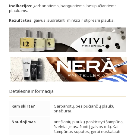
Indikacijos:
garbanotiems, banguotiems, besipučiantiems
plaukams.
Rezultatas:
gaivūs, sudrėkinti, minkšti ir stipresni plaukai.
Detalesnė informacija
Kam skirta?
Garbanotų, besipučiančių plaukų
priežiūrai.
Naudojimas
ant šlapių plaukų paskirstyti šampūną,
švelniai įmasažuoti į galvos odą. Kai
šampūnas suputos, gerai nuskalauti