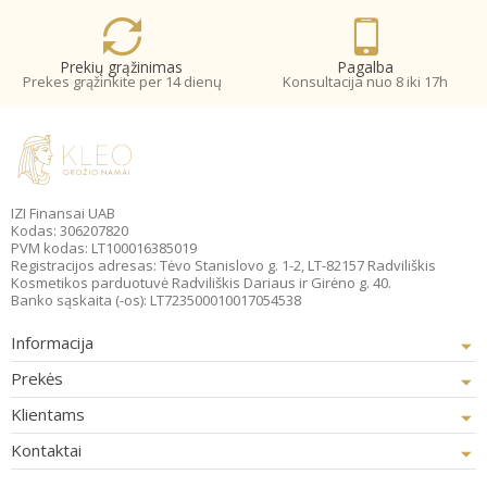
Prekių grąžinimas
Pagalba
Prekes grąžinkite per 14 dienų
Konsultacija nuo 8 iki 17h
IZI Finansai UAB
Kodas: 306207820
PVM kodas: LT100016385019
Registracijos adresas: Tėvo Stanislovo g. 1-2, LT-82157 Radviliškis
Kosmetikos parduotuvė Radviliškis Dariaus ir Girėno g. 40.
Banko sąskaita (-os): LT723500010017054538
Informacija
Prekės
Klientams
Kontaktai