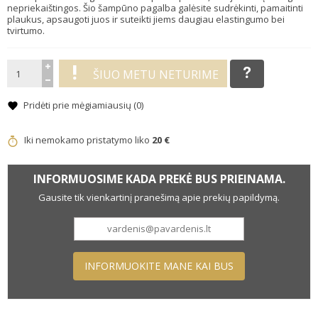
nepriekaištingos. Šio šampūno pagalba galėsite sudrėkinti, pamaitinti
plaukus, apsaugoti juos ir suteikti jiems daugiau elastingumo bei
tvirtumo.
ŠIUO METU NETURIME
Pridėti prie mėgiamiausių (
0
)
Iki nemokamo pristatymo liko
20 €
INFORMUOSIME KADA PREKĖ BUS PRIEINAMA.
Gausite tik vienkartinį pranešimą apie prekių papildymą.
INFORMUOKITE MANE KAI BUS