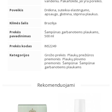
vandeniu. Pakartokite, jei yra poreikis.
Poveikis
Drėkina, suteikia elastingumo,
apsaugo, glotnina, stiprina plaukus.
Kilmės šalis
Brazilija
Prekės
Šampūnas garbanotiems plaukams,
pavadinimas
500 ml
Prekės kodas
IN52249
Kategorijos
Grožio prekės
Plaukų priežiūros
priemonės
Plaukų plovimo
priemonės
Šampūnai
Šampūnai
garbanotiems plaukams
Rekomenduojami