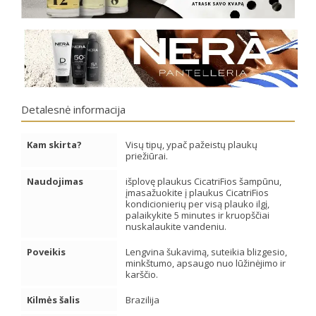
Detalesnė informacija
Kam skirta?
Visų tipų, ypač pažeistų plaukų
priežiūrai.
Naudojimas
išplovę plaukus CicatriFios šampūnu,
įmasažuokite į plaukus CicatriFios
kondicionierių per visą plauko ilgį,
palaikykite 5 minutes ir kruopščiai
nuskalaukite vandeniu.
Poveikis
Lengvina šukavimą, suteikia blizgesio,
minkštumo, apsaugo nuo lūžinėjimo ir
karščio.
Kilmės šalis
Brazilija