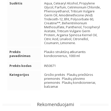
Sudėtis
Aqua, Cetearyl Alcohol, Propylene
Glycol, Parfum, Cetrimonium Chloride,
Phenoxyethanol, Triticum Vulgare
Germ Oil, Amodimethicone (And)
Trideceth-12, Bht, Polysorbate 60,
Creatine**, Behentrimonium
Methosulfate, Panthenol, Tocopheryl
Acetate, Triticum Vulgare Germ
Protein, Argania Spinosa Kernel Oil,
Citric Acid, Linalool, Citronellol,
Coumarin, Limonene.
Prekės
Plauko struktūrą atkuriantis
pavadinimas
kondicionierius, 1000 ml
Prekės kodas
IN50671
Kategorijos
Grožio prekės
Plaukų priežiūros
priemonės
Plaukų plovimo
priemonės
Plaukų kondicionieriai,
balzamai
Rekomenduojami