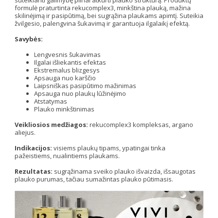
formulė praturtinta rekucomplex3, minkština plauką, mažina
skilinėjimą ir pasipūtimą, bei sugrąžina plaukams apimtį. Suteikia
žvilgesio, palengvina šukavimą ir garantuoja ilgalaikį efektą.
Savybės:
Lengvesnis šukavimas
Ilgalai išliekantis efektas
Ekstremalus blizgesys
Apsauga nuo karščio
Laipsniškas pasipūtimo mažinimas
Apsauga nuo plaukų lūžinėjimo
Atstatymas
Plauko minkštinimas
Veikliosios medžiagos:
rekucomplex3 kompleksas, argano
aliejus.
Indikacijos:
visiems plaukų tipams, ypatingai tinka
pažeistiems, nualintiems plaukams.
Rezultatas:
sugrąžinama sveiko plauko išvaizda, išsaugotas
plauko purumas, tačiau sumažintas plauko pūtimasis.