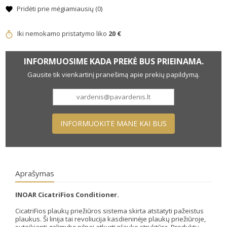
Pridėti prie mėgiamiausių (
0
)
Iki nemokamo pristatymo liko
20 €
INFORMUOSIME KADA PREKĖ BUS PRIEINAMA.
Gausite tik vienkartinį pranešimą apie prekių papildymą.
INFORMUOKITE MANE KAI BUS
Aprašymas
INOAR CicatriFios Conditioner.
CicatriFios plaukų priežiūros sistema skirta atstatyti pažeistus
plaukus. Ši linija tai revoliucija kasdieninėje plaukų priežiūroje,
suteikianti galimybę pilnai atkurti plauko struktūrą. Produktų