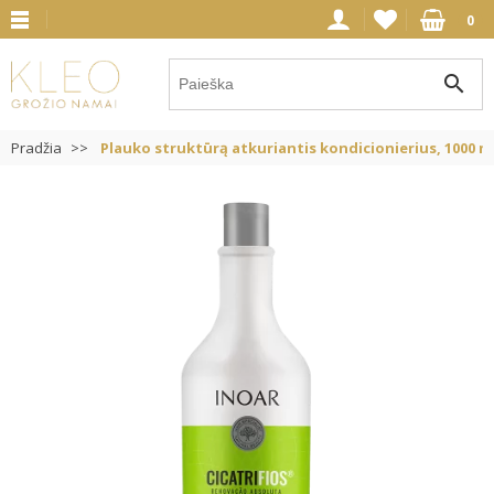
0
search
Pradžia
Plauko struktūrą atkuriantis kondicionierius, 1000 m