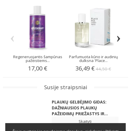
‹
›
Regeneruojantis šampūnas
Parfumuota kūno ir audinių
K
pažeistiems...
dulksna 'Place...
17,00 €
36,49 €
44,50 €
Susije straipsniai
PLAUKŲ GELBĖJIMO GIDAS:
DAŽNIAUSIOS PLAUKŲ
PAŽEIDIMŲ PRIEŽASTYS IR...
Skaityti