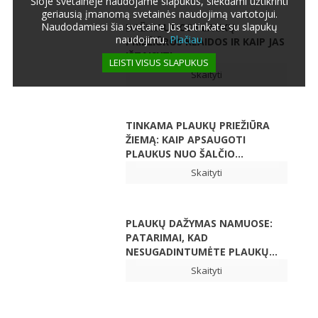
Šioje svetainėje naudojame slapukus, siekdami užtikrinti
geriausią įmanomą svetainės naudojimą vartotojui.
Naudodamiesi šia svetaine Jūs sutinkate su slapukų
DAŽNIAUSIOS PLAUKŲ
naudojimu.
Plačiau
PRIEŽIŪROS KLAIDOS IR KAIP JAS
IŠTAISYTI
LEISTI VISUS SLAPUKUS
Skaityti
TINKAMA PLAUKŲ PRIEŽIŪRA
ŽIEMĄ: KAIP APSAUGOTI
PLAUKUS NUO ŠALČIO...
Skaityti
PLAUKŲ DAŽYMAS NAMUOSE:
PATARIMAI, KAD
NESUGADINTUMĖTE PLAUKŲ...
Skaityti