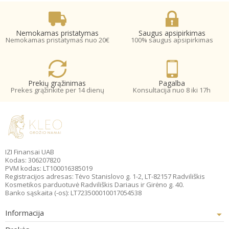
Nemokamas pristatymas
Saugus apsipirkimas
Nemokamas pristatymas nuo 20€
100% saugus apsipirkimas
Prekių grąžinimas
Pagalba
Prekes grąžinkite per 14 dienų
Konsultacija nuo 8 iki 17h
IZI Finansai UAB
Kodas: 306207820
PVM kodas: LT100016385019
Registracijos adresas: Tėvo Stanislovo g. 1-2, LT-82157 Radviliškis
Kosmetikos parduotuvė Radviliškis Dariaus ir Girėno g. 40.
Banko sąskaita (-os): LT723500010017054538
Informacija