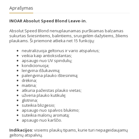
Aprašymas
INOAR Absolut Speed Blond Leave-in.
Absolut Speed Blond nenuplaunamas purškiamas balzamas
sukurtas šviesintiems, balintiems, sruogelėm dažytiems, žiliems
plaukams. Ši priemonė atlieka net 15 funkcijų:
neutralizuoja geltonus ir vario atspalvius;
veikia kaip antioksidantas;
apsaugo nuo UV spindulių;
kondicionuoja;
lengvina iššukavimą;
palengvina plauko ištiesinimą;
drėkina;
maitina;
atkuria pažeistas plauko vietas;
užveria plauko kutikulę;
glotnina;
suteikia blizgesio;
apsaugo nuo spalvos blukimo;
suteikia malonų aromatą;
apsaugo nuo karščio.
Indikacijos:
visiems plaukų tipams, kurie turi nepageidaujamų
geltonų atspalvių.