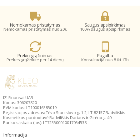
Nemokamas pristatymas
Saugus apsipirkimas
Nemokamas pristatymas nuo 20€
100% saugus apsipirkimas
Prekių grąžinimas
Pagalba
Prekes grąžinkite per 14 dienų
Konsultacija nuo 8 iki 17h
IZI Finansai UAB
Kodas: 306207820
PVM kodas: LT100016385019
Registracijos adresas: Tėvo Stanislovo g. 1-2, LT-82157 Radviliškis
Kosmetikos parduotuvė Radviliškis Dariaus ir Girėno g. 40.
Banko sąskaita (-os): LT723500010017054538
Informacija