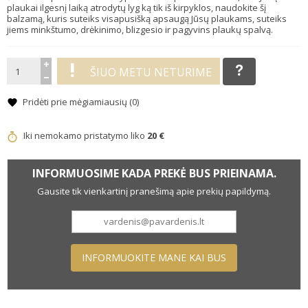
plaukai ilgesnį laiką atrodytų lyg ką tik iš kirpyklos, naudokite šį
balzamą, kuris suteiks visapusišką apsaugą Jūsų plaukams, suteiks
jiems minkštumo, drėkinimo, blizgesio ir pagyvins plaukų spalvą.
ŠIUO METU NETURIME
Pridėti prie mėgiamiausių (
0
)
Iki nemokamo pristatymo liko
20 €
INFORMUOSIME KADA PREKĖ BUS PRIEINAMA.
Gausite tik vienkartinį pranešimą apie prekių papildymą.
INFORMUOKITE MANE KAI BUS