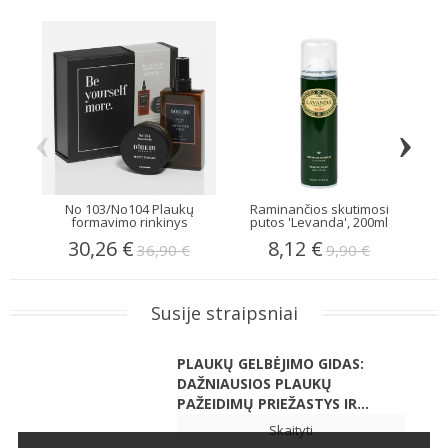
‹
›
No 103/No104 Plaukų
Raminančios skutimosi
Gal
formavimo rinkinys
putos 'Levanda', 200ml
30,26 €
8,12 €
36,90 €
9,90 €
Susije straipsniai
PLAUKŲ GELBĖJIMO GIDAS:
DAŽNIAUSIOS PLAUKŲ
PAŽEIDIMŲ PRIEŽASTYS IR...
Skaityti