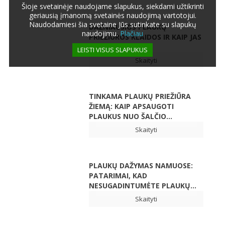
Šioje svetainėje naudojame slapukus, siekdami užtikrinti
geriausią įmanomą svetainės naudojimą vartotojui.
Naudodamiesi šia svetaine Jūs sutinkate su slapukų
DAŽNIAUSIOS PLAUKŲ
naudojimu.
Plačiau
PRIEŽIŪROS KLAIDOS IR KAIP JAS
IŠTAISYTI
LEISTI VISUS SLAPUKUS
Skaityti
TINKAMA PLAUKŲ PRIEŽIŪRA
ŽIEMĄ: KAIP APSAUGOTI
PLAUKUS NUO ŠALČIO...
Skaityti
PLAUKŲ DAŽYMAS NAMUOSE:
PATARIMAI, KAD
NESUGADINTUMĖTE PLAUKŲ...
Skaityti