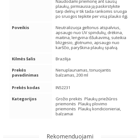
Naudodami priemonę ant sausų
plaukų, pirmiausia ją paskirstykite
tarp delnų ir tik tada rankomis sruoga
po sruogos tepkite per visą plauko ilgį.
Poveikis
Neutralizuoja geltonus atspalvius,
apsaugo nuo UV spindulių, drėkina,
maitina, lengvina iššukavimą, suteikia
blizgesio, glotnumo, apsaugo nuo
karščio, paryškina plaukų spalvą.
Kilmės šalis
Brazilija
Prekės
Nenuplaunamas, tonuojantis
pavadinimas
balzamas, 200 ml
Prekės kodas
IN52231
Kategorijos
Grožio prekės
Plaukų priežiūros
priemonės
Plaukų plovimo
priemonės
Plaukų kondicionieriai,
balzamai
Rekomenduojami