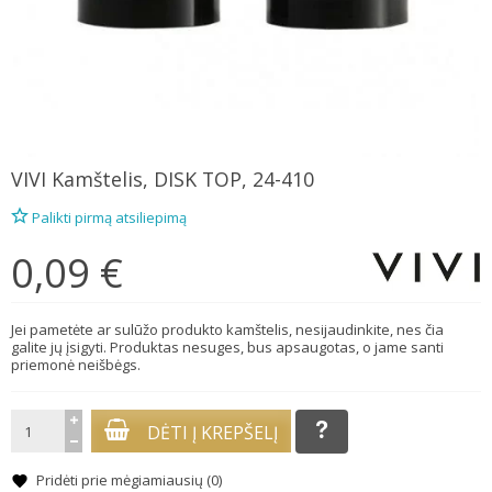
VIVI
Kamštelis, DISK TOP, 24-410
Palikti pirmą atsiliepimą
0,09 €
Jei pametėte ar sulūžo produkto kamštelis, nesijaudinkite, nes čia
galite jų įsigyti. Produktas nesuges, bus apsaugotas, o jame santi
priemonė neišbėgs.
DĖTI Į KREPŠELĮ
Pridėti prie mėgiamiausių (
0
)