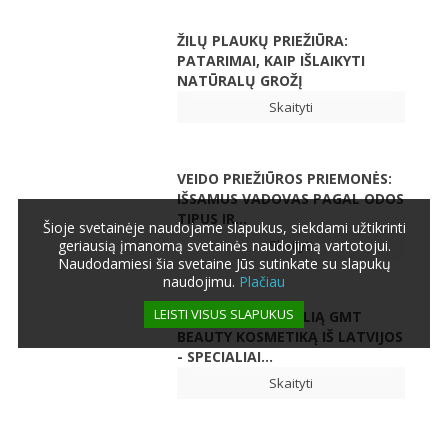
ŽILŲ PLAUKŲ PRIEŽIŪRA:
PATARIMAI, KAIP IŠLAIKYTI
NATŪRALŲ GROŽĮ
Skaityti
VEIDO PRIEŽIŪROS PRIEMONĖS:
IŠSAMUS VADOVAS PAGAL ODOS
TIPUS IR...
Šioje svetainėje naudojame slapukus, siekdami užtikrinti
geriausią įmanomą svetainės naudojimą vartotojui.
Skaityti
Naudodamiesi šia svetaine Jūs sutinkate su slapukų
naudojimu.
Plačiau
LEISTI VISUS SLAPUKUS
ATRASKITE UNIKALIĄ GMT
BEAUTY KOSMETIKĄ IŠ LATVIJOS
- SPECIALIAI...
Skaityti