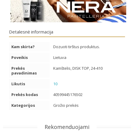
Detalesnė informacija
Kam skirta?
Dozuoti tirštus produktus.
Poveikis
Lietuva
Prekės
Kamštelis, DISK TOP, 24-410
pavadinimas
Likutis
10
Prekės kodas
40599445176502
Kategorijos
Grožio prekės
Rekomenduojami