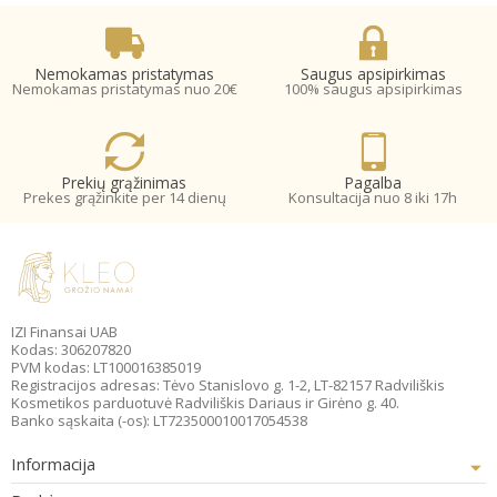
Nemokamas pristatymas
Saugus apsipirkimas
Nemokamas pristatymas nuo 20€
100% saugus apsipirkimas
Prekių grąžinimas
Pagalba
Prekes grąžinkite per 14 dienų
Konsultacija nuo 8 iki 17h
IZI Finansai UAB
Kodas: 306207820
PVM kodas: LT100016385019
Registracijos adresas: Tėvo Stanislovo g. 1-2, LT-82157 Radviliškis
Kosmetikos parduotuvė Radviliškis Dariaus ir Girėno g. 40.
Banko sąskaita (-os): LT723500010017054538
Informacija