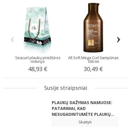
‹
›
Seacurl plaukų priežiūros
All Soft Mega Curl šampūnas
Re
rinkinys
300 ml
48,93 €
30,49 €
Susije straipsniai
PLAUKŲ DAŽYMAS NAMUOSE:
PATARIMAI, KAD
NESUGADINTUMĖTE PLAUKŲ...
Skaityti