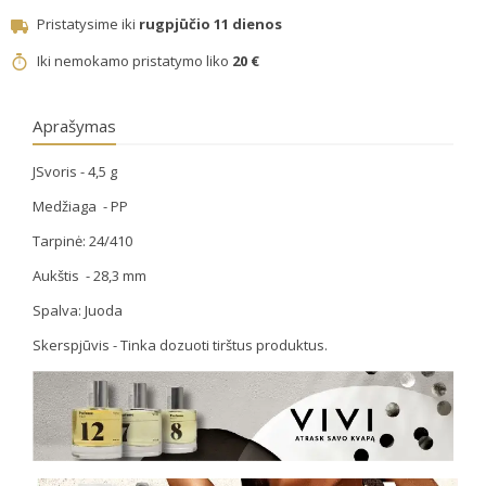
Pristatysime iki
rugpjūčio 11 dienos
Iki nemokamo pristatymo liko
20 €
Aprašymas
JSvoris - 4,5 g
Medžiaga - PP
Tarpinė: 24/410
Aukštis - 28,3 mm
Spalva: Juoda
Skerspjūvis - Tinka dozuoti tirštus produktus.