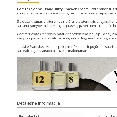
Comfort Zone Tranquility Shower Cream
– tai prabangus d
kruopščiai pašalina nešvarumus, bet ir palieka odą nepaprastai š
Šis dušo kremas praturtintas natūraliais eteriniais aliejais, kur
sukuria ramybės ir harmonijos jausmą, paverčiant jūsų dušo lai
Comfort Zone Tranquility Shower Cream
tinka visų tipų odai, įs
savybės padeda išlaikyti natūralų odos drėgmės balansą, apsa
Leiskite šiam dušo kremui palepinti jūsų odą ir pojūčius, suteiki
su prabangaus atsipalaidavimo malonumais.
Detalesnė informacija
Kam skirta?
Kūno odos p