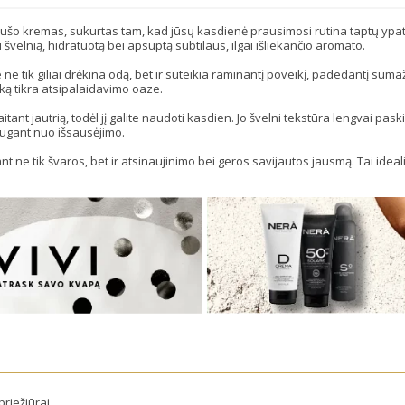
ušo kremas, sukurtas tam, kad jūsų kasdienė prausimosi rutina taptų ypatin
velnią, hidratuotą bei apsuptą subtilaus, ilgai išliekančio aromato.
ie ne tik giliai drėkina odą, bet ir suteikia raminantį poveikį, padedantį sum
ką tikra atsipalaidavimo oaze.
kaitant jautrią, todėl jį galite naudoti kasdien. Jo švelni tekstūra lengvai pa
ugant nuo išsausėjimo.
ant ne tik švaros, bet ir atsinaujinimo bei geros savijautos jausmą. Tai idea
riežiūrai