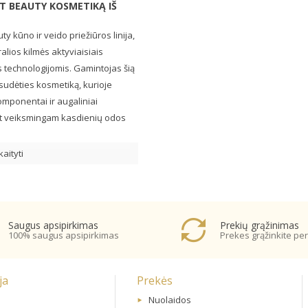
T BEAUTY KOSMETIKĄ IŠ
y kūno ir veido priežiūros linija,
ralios kilmės aktyviaisiais
is technologijomis. Gamintojas šią
s sudėties kosmetiką, kurioje
omponentai ir augaliniai
 bet veiksmingam kasdienių odos
kaityti
Saugus apsipirkimas
Prekių grąžinimas
100% saugus apsipirkimas
Prekes grąžinkite per
ja
Prekės
Nuolaidos