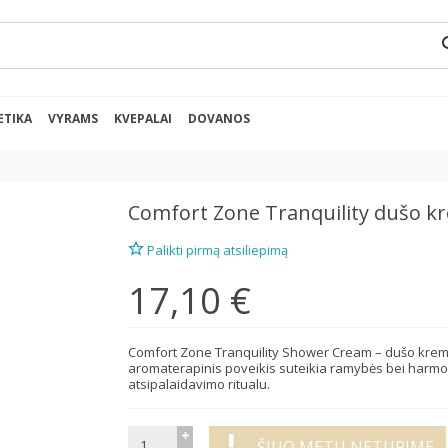
se
ETIKA
VYRAMS
KVEPALAI
DOVANOS
Comfort Zone
Tranquility dušo k
Palikti pirmą atsiliepimą
17,10 €
Comfort Zone Tranquility Shower Cream – dušo kremas, 
aromaterapinis poveikis suteikia ramybės bei harmon
atsipalaidavimo ritualu.
ŠIUO METU NETURIME