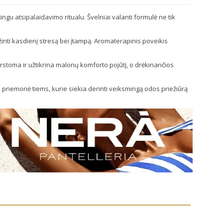
gu atsipalaidavimo ritualu. Švelniai valanti formulė ne tik
ažinti kasdienį stresą bei įtampą. Aromaterapinis poveikis
skirstoma ir užtikrina malonų komforto pojūtį, o drėkinančios
li priemonė tiems, kurie siekia derinti veiksmingą odos priežiūrą