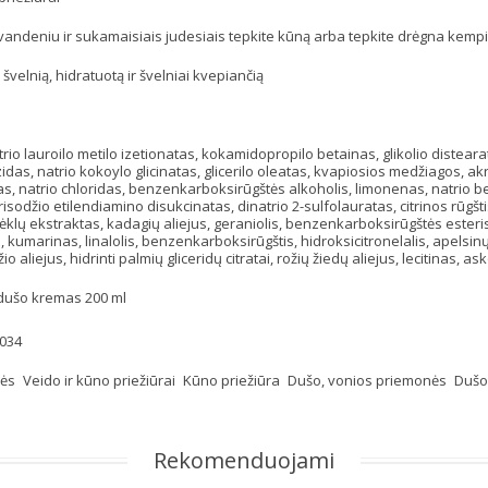
 vandeniu ir sukamaisiais judesiais tepkite kūną arba tepkite drėgna kemp
švelnią, hidratuotą ir švelniai kvepiančią
io lauroilo metilo izetionatas, kokamidopropilo betainas, glikolio distearata
das, natrio kokoylo glicinatas, glicerilo oleatas, kvapiosios medžiagos, akri
as, natrio chloridas, benzenkarboksirūgštės alkoholis, limonenas, natrio be
risodžio etilendiamino disukcinatas, dinatrio 2-sulfolauratas, citrinos rūgšti
klų ekstraktas, kadagių aliejus, geraniolis, benzenkarboksirūgštės esteris,
 kumarinas, linalolis, benzenkarboksirūgštis, hidroksicitronelalis, apelsinų a
 aliejus, hidrinti palmių gliceridų citratai, rožių žiedų aliejus, lecitinas, as
 dušo kremas 200 ml
034
kės
Veido ir kūno priežiūrai
Kūno priežiūra
Dušo, vonios priemonės
Dušo
Rekomenduojami