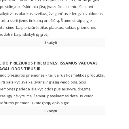
pti stilingu ir išskirtiniu jūsų įvaizdžio akcentu. Siekiant
laikyti žilus plaukus sveikus, žvilgančius ir lengvai valdomus,
arbu skirti jiems tinkamą priežiūrą. Šiame straipsnyje
tarsime, kaip prižiūrėti žilus plaukus, kokias priemones
udoti ir kaip išlaikyti jų grožį.
Skaityti
EIDO PRIEŽIŪROS PRIEMONĖS: IŠSAMUS VADOVAS
AGAL ODOS TIPUS IR...
ido priežiūros priemonės – tai įvairūs kosmetikos produktai,
irti palaikyti sveiką, švarią ir gražią veido odą. Šios
riemonės padeda išlaikyti odos pusiausvyrą, drėgmę,
psaugą ir švytėjimą. Žemiau pateikiamas detalus veido
iežiūros priemonių kategorijų apžvalga:
Skaityti