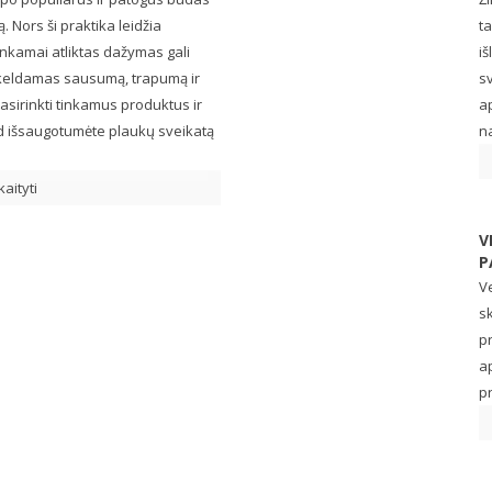
 Nors ši praktika leidžia
ta
tinkamai atliktas dažymas gali
iš
ukeldamas sausumą, trapumą ir
sv
asirinkti tinkamus produktus ir
ap
 kad išsaugotumėte plaukų sveikatą
na
kaityti
V
P
Ve
sk
p
a
pr