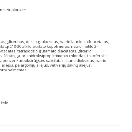
ine. Nuplaukite
s, glicerinas, dekilo gliukozidas, natrio laurilo sulfoacetatas,
latų/C10-30 alkilo akrilato kopolimeras, natrio metilo 2-
nzoatas, tetrasodžio glutamato diacetatas, glicerilo
s, žėrutis, guarų hidroksipropiltrimonio chloridas, tokoferolis,
 benzenkarboksirūgštės salicilatas, titano dioksidas, natrio
liejus, pelargonijų aliejus, vetiverijų šaknų aliejus,
korbilpalmitatas.
 želė