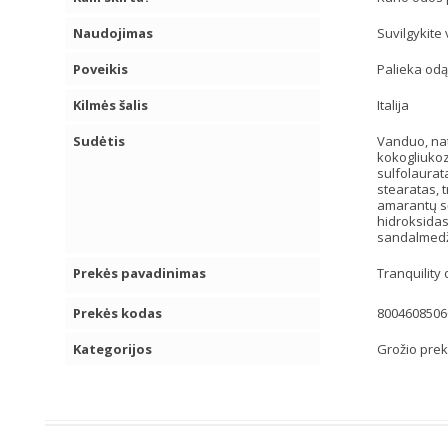
Naudojimas
Suvilgykite
Poveikis
Palieka odą 
Kilmės šalis
Italija
Sudėtis
Vanduo, natr
kokogliukozi
sulfolaurat
stearatas, t
amarantų sė
hidroksidas,
sandalmedžio
Prekės pavadinimas
Tranquility
Prekės kodas
8004608506
Kategorijos
Grožio pre