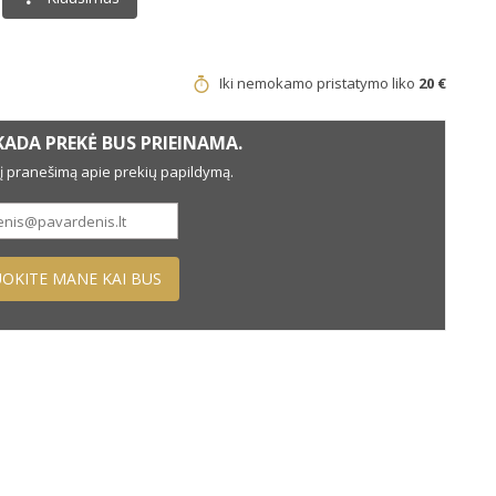
Iki nemokamo pristatymo liko
20 €
ADA PREKĖ BUS PRIEINAMA.
nį pranešimą apie prekių papildymą.
OKITE MANE KAI BUS