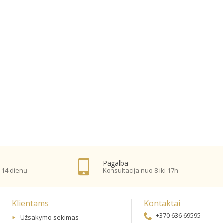
Pagalba
 14 dienų
Konsultacija nuo 8 iki 17h
Klientams
Kontaktai
+370 636 69595
Užsakymo sekimas