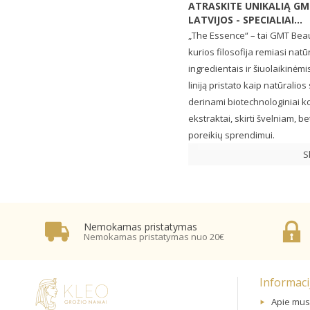
ATRASKITE UNIKALIĄ GM
LATVIJOS - SPECIALIAI...
„The Essence“ – tai GMT Beaut
kurios filosofija remiasi natū
ingredientais ir šiuolaikinėm
liniją pristato kaip natūralio
derinami biotechnologiniai k
ekstraktai, skirti švelniam,
poreikių sprendimui.
S
Nemokamas pristatymas
Nemokamas pristatymas nuo 20€
Informaci
Apie mus