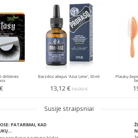
 dirbtinės
Barzdos aliejus 'Azur Lime', 30 ml
Plaukų šepet
nos
še
 €
13,12 €
1
16,00 €
Susije straipsniai
SE: PATARIMAI, KAD
Ž
KŲ...
N
o populiarus ir patogus būdas
Ži