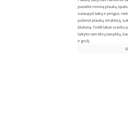
pasiekti norimą plaukų spalvą.
sutaupyti laiką ir pinigus, ne
pažeisti plaukų struktūrą, s
blukimą. Todėl labai svarbu p
laikytis tam tikrų taisyklių,
ir grožį.
S