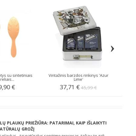
›
ys su sintetiniais
Vintažinis barzdos rinkinys 'Azur
Kubietiš
reliais...
Lime'
9,90 €
37,71 €
1
45,99 €
ILŲ PLAUKŲ PRIEŽIŪRA: PATARIMAI, KAIP IŠLAIKYTI
ATŪRALŲ GROŽĮ
li plaukai – tai natūralus senėjimo procesas, tačiau jie gali