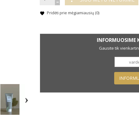
Pridėti prie mėgiamiausių (
0
)
INFORMUOSIME K
Gausite tik vienkarti
INFORMU
›