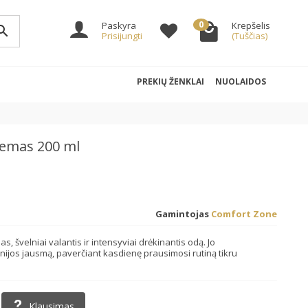
0
Paskyra
Krepšelis
arch
Prisijungti
(Tuščias)
PREKIŲ ŽENKLAI
NUOLAIDOS
remas 200 ml
Gamintojas
Comfort Zone
švelniai valantis ir intensyviai drėkinantis odą. Jo
ijos jausmą, paverčiant kasdienę prausimosi rutiną tikru
Klausimas