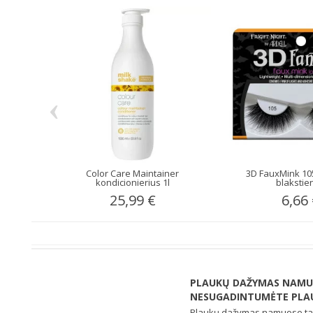
‹
Color Care Maintainer
3D FauxMink 105
kondicionierius 1l
blakstie
25,99 €
6,66
PLAUKŲ DAŽYMAS NAMUO
NESUGADINTUMĖTE PLAU
Plaukų dažymas namuose tap