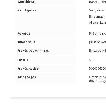
Kam skirta?
Barzdos pri
Naudojimas
Šampūnas: už
Balzamas: n
Aliejus: kel
Poveikis
Pašalina ne
Kilmės šalis
Jungtinė Ka
Prekės pavadinimas
Barzdos pri
Likutis
5
Prekės kodas
5060796560
Kategorijos
Grožio pre
dovanos v