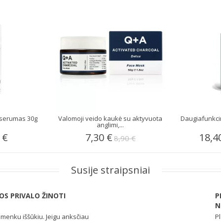
ų serumas 30g
Valomoji veido kaukė su aktyvuota
Daugiafunkcini
anglimi,...
 €
7,30 €
18,4
8,90 €
Susije straipsniai
UOS PRIVALO ŽINOTI
P
N
emenku iššūkiu. Jeigu anksčiau
P