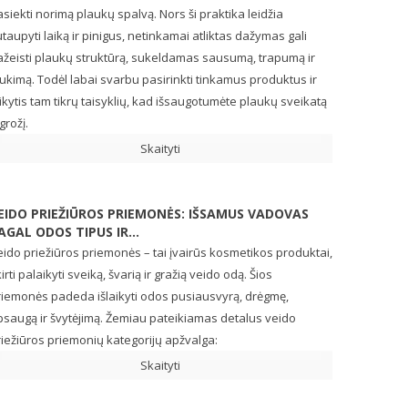
siekti norimą plaukų spalvą. Nors ši praktika leidžia
taupyti laiką ir pinigus, netinkamai atliktas dažymas gali
ažeisti plaukų struktūrą, sukeldamas sausumą, trapumą ir
ukimą. Todėl labai svarbu pasirinkti tinkamus produktus ir
ikytis tam tikrų taisyklių, kad išsaugotumėte plaukų sveikatą
 grožį.
Skaityti
EIDO PRIEŽIŪROS PRIEMONĖS: IŠSAMUS VADOVAS
AGAL ODOS TIPUS IR...
ido priežiūros priemonės – tai įvairūs kosmetikos produktai,
irti palaikyti sveiką, švarią ir gražią veido odą. Šios
riemonės padeda išlaikyti odos pusiausvyrą, drėgmę,
psaugą ir švytėjimą. Žemiau pateikiamas detalus veido
iežiūros priemonių kategorijų apžvalga:
Skaityti