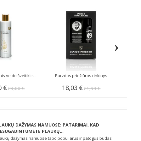
›
s veido šveitiklis...
Barzdos priežiūros rinkinys
Dviašmen
0 €
18,03 €
3
23,00 €
21,99 €
LAUKŲ DAŽYMAS NAMUOSE: PATARIMAI, KAD
ESUGADINTUMĖTE PLAUKŲ...
laukų dažymas namuose tapo populiarus ir patogus būdas