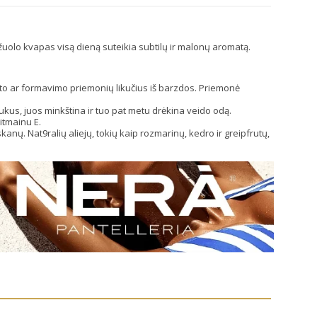
ąžuolo kvapas visą dieną suteikia subtilų ir malonų aromatą.
isto ar formavimo priemonių likučius iš barzdos. Priemonė
kus, juos minkština ir tuo pat metu drėkina veido odą.
itmainu E.
anų. Nat9ralių aliejų, tokių kaip rozmarinų, kedro ir greipfrutų,