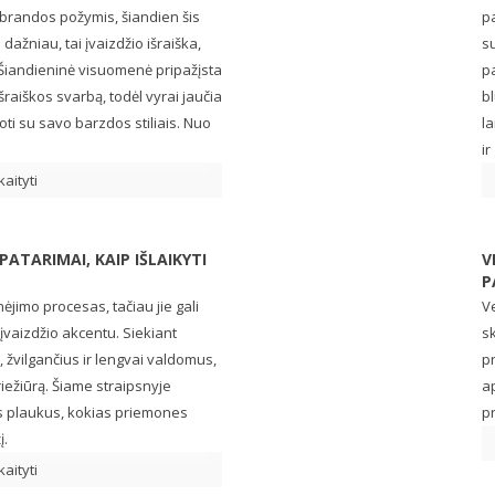
brandos požymis, šiandien šis
pa
 dažniau, tai įvaizdžio išraiška,
su
 Šiandieninė visuomenė pripažįsta
p
išraiškos svarbą, todėl vyrai jaučia
bl
ti su savo barzdos stiliais. Nuo
la
ir
kaityti
PATARIMAI, KAIP IŠLAIKYTI
V
P
nėjimo procesas, tačiau jie gali
Ve
sų įvaizdžio akcentu. Siekiant
sk
s, žvilgančius ir lengvai valdomus,
p
riežiūrą. Šiame straipsnyje
a
lus plaukus, kokias priemones
pr
į.
kaityti