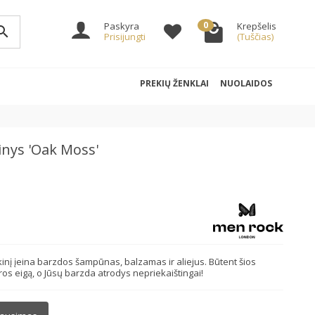
0
Paskyra
Krepšelis
arch
Prisijungti
(Tuščias)
PREKIŲ ŽENKLAI
NUOLAIDOS
inys 'Oak Moss'
nkinį įeina barzdos šampūnas, balzamas ir aliejus. Būtent šios
os eigą, o Jūsų barzda atrodys nepriekaištingai!