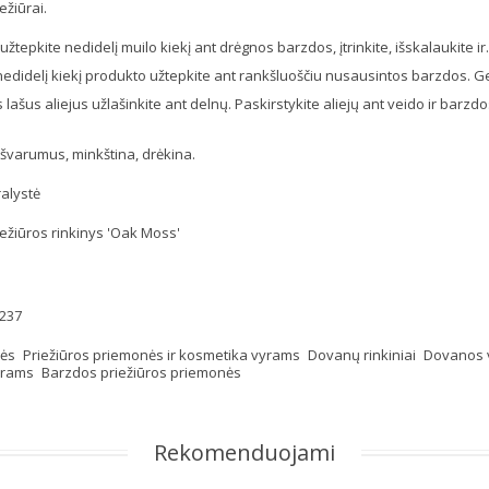
ežiūrai.
tepkite nedidelį muilo kiekį ant drėgnos barzdos, įtrinkite, išskalaukite ir.
edidelį kiekį produkto užtepkite ant rankšluoščiu nusausintos barzdos. Ger
is lašus aliejus užlašinkite ant delnų. Paskirstykite aliejų ant veido ir barzdo
švarumus, minkština, drėkina.
ralystė
ežiūros rinkinys 'Oak Moss'
237
kės
Priežiūros priemonės ir kosmetika vyrams
Dovanų rinkiniai
Dovanos
yrams
Barzdos priežiūros priemonės
Rekomenduojami