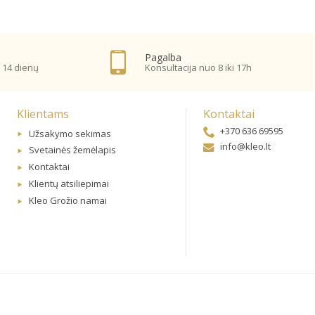
Pagalba
 14 dienų
Konsultacija nuo 8 iki 17h
Klientams
Kontaktai
+370 636 69595
Užsakymo sekimas
info@kleo.lt
Svetainės žemėlapis
Kontaktai
Klientų atsiliepimai
Kleo Grožio namai