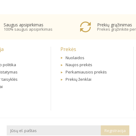
Saugus apsipirkimas
Prekių grąžinimas
100% saugus apsipirkimas
Prekes grąžinkite per
ja
Prekės
Nuolaidos
 politika
Naujos prekės
ristatymas
Perkamiausios prekės
r taisyklės
Prekių ženklai
ai