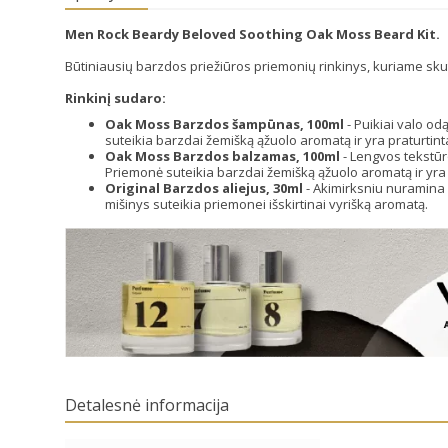
Men Rock Beardy Beloved Soothing Oak Moss Beard Kit.
Būtiniausių barzdos priežiūros priemonių rinkinys, kuriame skut
Rinkinį sudaro:
Oak Moss Barzdos šampūnas, 100ml
- Puikiai valo od
suteikia barzdai žemišką ąžuolo aromatą ir yra praturtint
Oak Moss Barzdos balzamas, 100ml
- Lengvos tekstūr
Priemonė suteikia barzdai žemišką ąžuolo aromatą ir yra pr
Original Barzdos aliejus, 30ml
- Akimirksniu nuramina n
mišinys suteikia priemonei išskirtinai vyrišką aromatą.
Detalesnė informacija