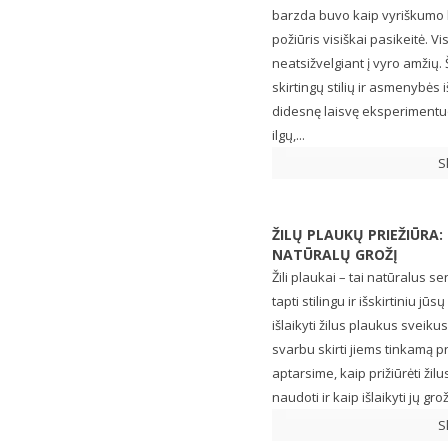
barzda buvo kaip vyriškumo 
požiūris visiškai pasikeitė. Vis
neatsižvelgiant į vyro amžių.
skirtingų stilių ir asmenybės 
didesnę laisvę eksperimentuo
ilgų,...
S
ŽILŲ PLAUKŲ PRIEŽIŪRA: 
NATŪRALŲ GROŽĮ
Žili plaukai – tai natūralus se
tapti stilingu ir išskirtiniu jū
išlaikyti žilus plaukus sveiku
svarbu skirti jiems tinkamą p
aptarsime, kaip prižiūrėti ži
naudoti ir kaip išlaikyti jų grož
S