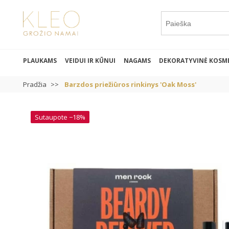
PLAUKAMS
VEIDUI IR KŪNUI
NAGAMS
DEKORATYVINĖ KOSM
Pradžia
Barzdos priežiūros rinkinys 'Oak Moss'
Sutaupote −18%