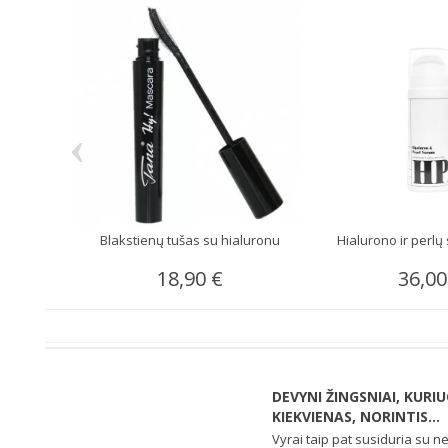
‹
Blakstienų tušas su hialuronu
Hialurono ir perl
18,90 €
36,00
DEVYNI ŽINGSNIAI, KURI
KIEKVIENAS, NORINTIS...
Vyrai taip pat susiduria su n