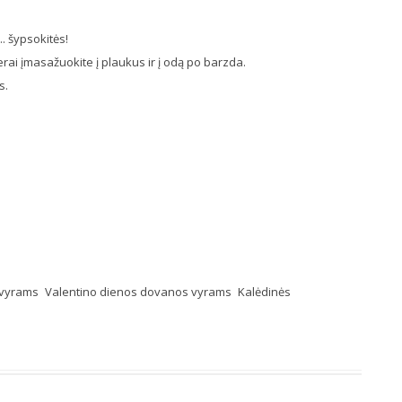
.. šypsokitės!
ai įmasažuokite į plaukus ir į odą po barzda.
s.
 vyrams
Valentino dienos dovanos vyrams
Kalėdinės