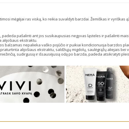
imosi mėgėjai ras viską, ko reikia suvaldyti barzdai. Žemiškas ir vyriškas 
ą, padeda pašalinti ant jos susikaupusias negyvas ląsteles ir pašalinti ma
a alijošiaus ekstraktu.
os balzamas nepalieka vaško pojūčio ir puikiai kondicionuoja barzdos plau
aturtinta alijošiaus ekstraktu, saldžiųjų migdolų, saulėgrąžų aliejais bei v
iežinčią, sudirgusią ir išsausėjusią odą po barzda, padeda atsikratyti pleisk