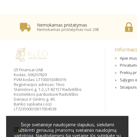
Nemokamas pristatymas
Nemokamas pristatymas nuo 20€
Informaci
Apie mus
Privatumo
IZI Finansai UAB
Prekių p
Kodas: 306207820
PVM kodas: LT100016385019
Sąlygos i
Registracijos adresas: Tėvo
Straipsni
Stanislovo g. 1-2, LT-82157 Radviliškis
Kosmetikos parduotuvė Radviliškis
Dariaus ir Girėno g. 40.
Banko sąskaita (-os):
LT723500010017054538
Šioje svetainėje naudojame slapukus, siekdami
užtikrinti geriausią įmanomą svetainės naudojimą
Naujienlaiškio registracija
vartotojui. Naudodamiesi šia svetaine Jūs sutinkate su