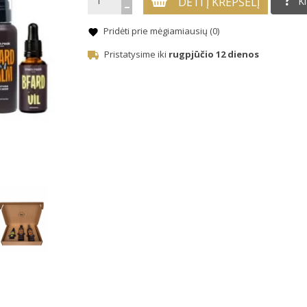
DĖTI Į KREPŠELĮ
K
Pridėti prie mėgiamiausių (
0
)
Pristatysime iki
rugpjūčio 12 dienos