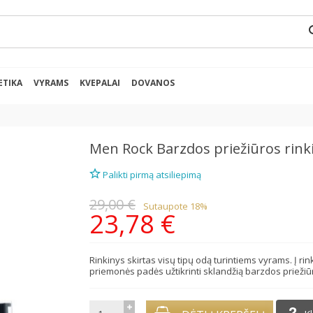
se
ETIKA
VYRAMS
KVEPALAI
DOVANOS
Men Rock
Barzdos priežiūros rink
Palikti pirmą atsiliepimą
29,00 €
Sutaupote 18%
23,78 €
Rinkinys skirtas visų tipų odą turintiems vyrams. Į ri
priemonės padės užtikrinti sklandžią barzdos priežiūr