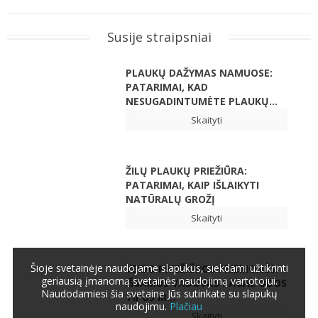
Susije straipsniai
PLAUKŲ DAŽYMAS NAMUOSE:
PATARIMAI, KAD
NESUGADINTUMĖTE PLAUKŲ...
Skaityti
ŽILŲ PLAUKŲ PRIEŽIŪRA:
PATARIMAI, KAIP IŠLAIKYTI
NATŪRALŲ GROŽĮ
Skaityti
Šioje svetainėje naudojame slapukus, siekdami užtikrinti
VEIDO PRIEŽIŪROS PRIEMONĖS:
geriausią įmanomą svetainės naudojimą vartotojui.
IŠSAMUS VADOVAS PAGAL ODOS
Naudodamiesi šia svetaine Jūs sutinkate su slapukų
TIPUS IR...
naudojimu.
Plačiau
Skaityti