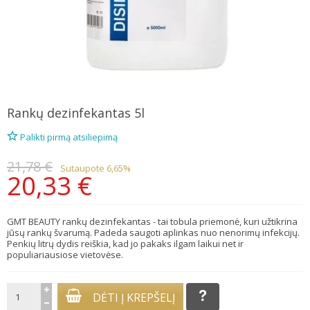
Rankų dezinfekantas 5l
Palikti pirmą atsiliepimą
21,78 €
Sutaupote 6,65%
20,33 €
GMT BEAUTY rankų dezinfekantas - tai tobula priemonė, kuri užtikrina
jūsų rankų švarumą. Padeda saugoti aplinkas nuo nenorimų infekcijų.
Penkių litrų dydis reiškia, kad jo pakaks ilgam laikui net ir
populiariausiose vietovėse.
DĖTI Į KREPŠELĮ