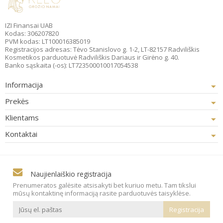
IZI Finansai UAB
Kodas: 306207820
PVM kodas: LT100016385019
Registracijos adresas: Tėvo Stanislovo g. 1-2, LT-82157 Radviliškis
Kosmetikos parduotuvė Radviliškis Dariaus ir Girėno g. 40.
Banko sąskaita (-os): LT723500010017054538
Informacija
Prekės
Klientams
Kontaktai
Naujienlaiškio registracija
Prenumeratos galėsite atsisakyti bet kuriuo metu. Tam tikslui
mūsų kontaktinę informaciją rasite parduotuvės taisyklėse.