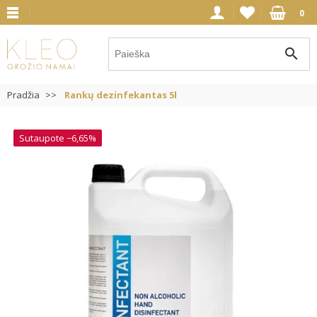
0
search
Pradžia
Rankų dezinfekantas 5l
Sutaupote −6,65%