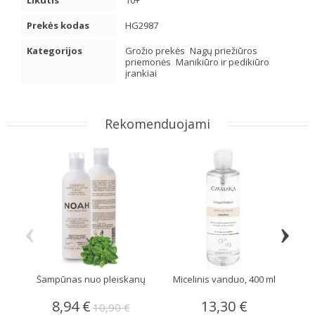
Likutis
10+
Prekės kodas
HG2987
Kategorijos
Grožio prekės
Nagų priežiūros
priemonės
Manikiūro ir pedikiūro
įrankiai
Rekomenduojami
‹
›
Šampūnas nuo pleiskanų
Micelinis vanduo, 400 ml
8,94 €
13,30 €
10,90 €