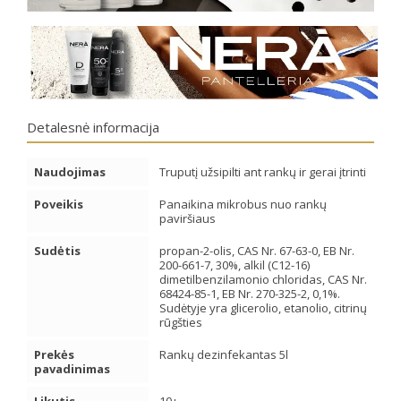
Detalesnė informacija
Naudojimas
Truputį užsipilti ant rankų ir gerai įtrinti
Poveikis
Panaikina mikrobus nuo rankų
paviršiaus
Sudėtis
propan-2-olis, CAS Nr. 67-63-0, EB Nr.
200-661-7, 30%, alkil (C12-16)
dimetilbenzilamonio chloridas, CAS Nr.
68424-85-1, EB Nr. 270-325-2, 0,1%.
Sudėtyje yra glicerolio, etanolio, citrinų
rūgšties
Prekės
Rankų dezinfekantas 5l
pavadinimas