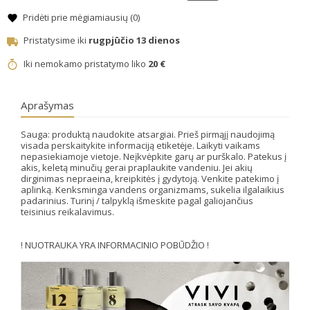
Pridėti prie mėgiamiausių (
0
)
Pristatysime iki
rugpjūčio 13 dienos
Iki nemokamo pristatymo liko
20 €
Aprašymas
Sauga: produktą naudokite atsargiai. Prieš pirmąjį naudojimą
visada perskaitykite informaciją etiketėje. Laikyti vaikams
nepasiekiamoje vietoje. Neįkvėpkite garų ar purškalo. Patekus į
akis, keletą minučių gerai praplaukite vandeniu. Jei akių
dirginimas nepraeina, kreipkitės į gydytoją. Venkite patekimo į
aplinką. Kenksminga vandens organizmams, sukelia ilgalaikius
padarinius. Turinį / talpyklą išmeskite pagal galiojančius
teisinius reikalavimus.
! NUOTRAUKA YRA INFORMACINIO POBŪDŽIO !