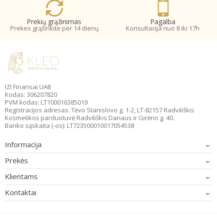
Prekių grąžinimas
Pagalba
Prekes grąžinkite per 14 dienų
Konsultacija nuo 8 iki 17h
IZI Finansai UAB
Kodas: 306207820
PVM kodas: LT100016385019
Registracijos adresas: Tėvo Stanislovo g. 1-2, LT-82157 Radviliškis
Kosmetikos parduotuvė Radviliškis Dariaus ir Girėno g. 40.
Banko sąskaita (-os): LT723500010017054538
Informacija
Prekės
Klientams
Kontaktai