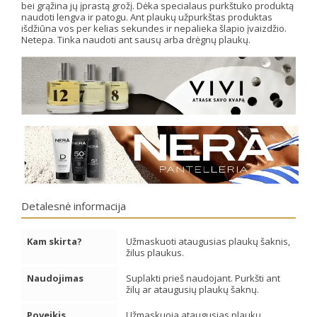
bei grąžina jų įprastą grožį. Dėka specialaus purkštuko produktą
naudoti lengva ir patogu. Ant plaukų užpurkštas produktas
išdžiūna vos per kelias sekundes ir nepalieka šlapio įvaizdžio.
Netepa. Tinka naudoti ant sausų arba drėgnų plaukų.
Detalesnė informacija
Kam skirta?
Užmaskuoti ataugusias plaukų šaknis,
žilus plaukus.
Naudojimas
Suplakti prieš naudojant. Purkšti ant
žilų ar ataugusių plaukų šaknų.
Poveikis
Užmaskuoja ataugusias plaukų