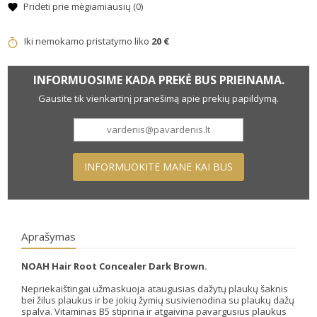
Pridėti prie mėgiamiausių (
0
)
Iki nemokamo pristatymo liko
20 €
INFORMUOSIME KADA PREKĖ BUS PRIEINAMA.
Gausite tik vienkartinį pranešimą apie prekių papildymą.
INFORMUOKITE MANE KAI BUS
Aprašymas
NOAH Hair Root Concealer Dark Brown.
Nepriekaištingai užmaskuoja ataugusias dažytų plaukų šaknis
bei žilus plaukus ir be jokių žymių susivienodina su plaukų dažų
spalva. Vitaminas B5 stiprina ir atgaivina pavargusius plaukus