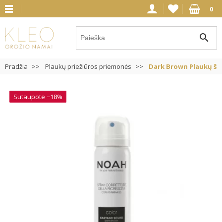
0
search
Pradžia
Plaukų priežiūros priemonės
Dark Brown Plaukų ša
Sutaupote −18%
Sutaupote −18%