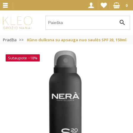
0
search
Pradžia
Kūno dulksna su apsauga nuo saulės SPF 20, 150ml
Sutaupote −18%
Sutaupote −18%