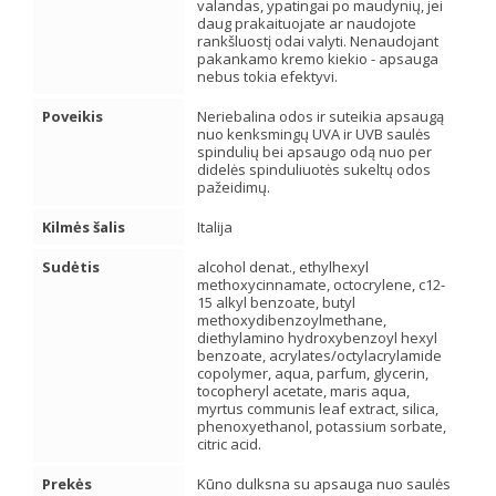
valandas, ypatingai po maudynių, jei
daug prakaituojate ar naudojote
rankšluostį odai valyti. Nenaudojant
pakankamo kremo kiekio - apsauga
nebus tokia efektyvi.
Poveikis
Neriebalina odos ir suteikia apsaugą
nuo kenksmingų UVA ir UVB saulės
spindulių bei apsaugo odą nuo per
didelės spinduliuotės sukeltų odos
pažeidimų.
Kilmės šalis
Italija
Sudėtis
alcohol denat., ethylhexyl
methoxycinnamate, octocrylene, c12-
15 alkyl benzoate, butyl
methoxydibenzoylmethane,
diethylamino hydroxybenzoyl hexyl
benzoate, acrylates/octylacrylamide
copolymer, aqua, parfum, glycerin,
tocopheryl acetate, maris aqua,
myrtus communis leaf extract, silica,
phenoxyethanol, potassium sorbate,
citric acid.
Prekės
Kūno dulksna su apsauga nuo saulės