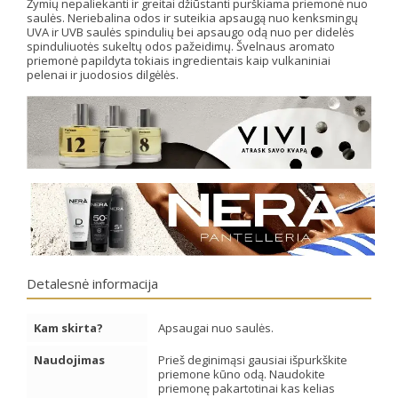
Žymių nepaliekanti ir greitai džiūstanti purškiama priemonė nuo
saulės. Neriebalina odos ir suteikia apsaugą nuo kenksmingų
UVA ir UVB saulės spindulių bei apsaugo odą nuo per didelės
spinduliuotės sukeltų odos pažeidimų. Švelnaus aromato
priemonė papildyta tokiais ingredientais kaip vulkaniniai
pelenai ir juodosios dilgėlės.
Detalesnė informacija
Kam skirta?
Apsaugai nuo saulės.
Naudojimas
Prieš deginimąsi gausiai išpurkškite
priemone kūno odą. Naudokite
priemonę pakartotinai kas kelias