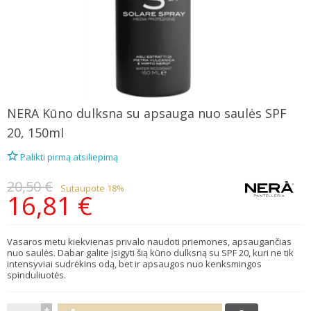
NERA
Kūno dulksna su apsauga nuo saulės SPF
20, 150ml
Palikti pirmą atsiliepimą
20,50 €
Sutaupote 18%
16,81 €
Vasaros metu kiekvienas privalo naudoti priemones, apsaugančias
nuo saulės. Dabar galite įsigyti šią kūno dulksną su SPF 20, kuri ne tik
intensyviai sudrėkins odą, bet ir apsaugos nuo kenksmingos
spinduliuotės.