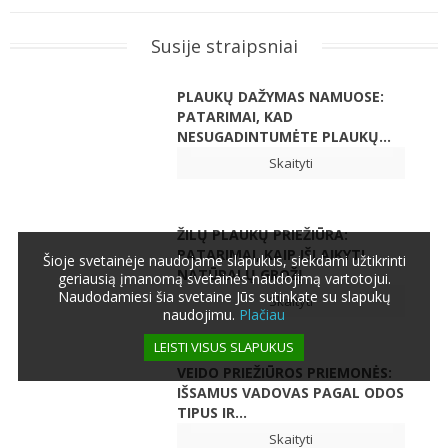
Susije straipsniai
PLAUKŲ DAŽYMAS NAMUOSE:
PATARIMAI, KAD
NESUGADINTUMĖTE PLAUKŲ...
Skaityti
ŽILŲ PLAUKŲ PRIEŽIŪRA:
PATARIMAI, KAIP IŠLAIKYTI
Šioje svetainėje naudojame slapukus, siekdami užtikrinti
NATŪRALŲ GROŽĮ
geriausią įmanomą svetainės naudojimą vartotojui.
Naudodamiesi šia svetaine Jūs sutinkate su slapukų
Skaityti
naudojimu.
Plačiau
LEISTI VISUS SLAPUKUS
VEIDO PRIEŽIŪROS PRIEMONĖS:
IŠSAMUS VADOVAS PAGAL ODOS
TIPUS IR...
Skaityti