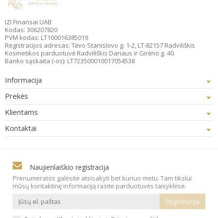
IZI Finansai UAB
Kodas: 306207820
PVM kodas: LT100016385019
Registracijos adresas: Tėvo Stanislovo g. 1-2, LT-82157 Radviliškis
Kosmetikos parduotuvė Radviliškis Dariaus ir Girėno g. 40.
Banko sąskaita (-os): LT723500010017054538
Informacija
Prekės
Klientams
Kontaktai
Naujienlaiškio registracija
Prenumeratos galėsite atsisakyti bet kuriuo metu. Tam tikslui
mūsų kontaktinę informaciją rasite parduotuvės taisyklėse.