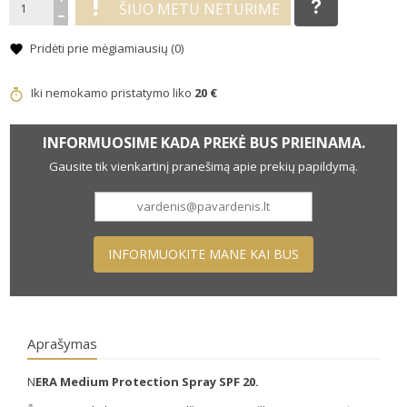
ŠIUO METU NETURIME
Pridėti prie mėgiamiausių (
0
)
Iki nemokamo pristatymo liko
20 €
INFORMUOSIME KADA PREKĖ BUS PRIEINAMA.
Gausite tik vienkartinį pranešimą apie prekių papildymą.
INFORMUOKITE MANE KAI BUS
Aprašymas
N
ERA Medium Protection Spray SPF 20.