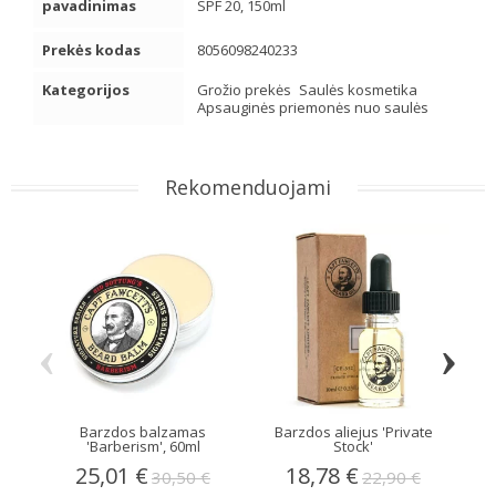
pavadinimas
SPF 20, 150ml
Prekės kodas
8056098240233
Kategorijos
Grožio prekės
Saulės kosmetika
Apsauginės priemonės nuo saulės
Rekomenduojami
‹
›
Barzdos balzamas
Barzdos aliejus 'Private
'Barberism', 60ml
Stock'
25,01 €
18,78 €
30,50 €
22,90 €