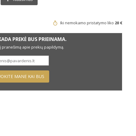
Iki nemokamo pristatymo liko
20 €
ADA PREKĖ BUS PRIEINAMA.
nį pranešimą apie prekių papildymą.
OKITE MANE KAI BUS