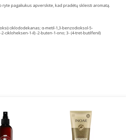
, o ryte pagaliukus apverskite, kad pradėtų skleisti aromatą.
etoksi) ciklododekanas; α-metil-1,3-benzodioksol-5-
-2-cikloheksen-1-il) -2-buten-1-ono; 3- (4-tret-butilfenil)