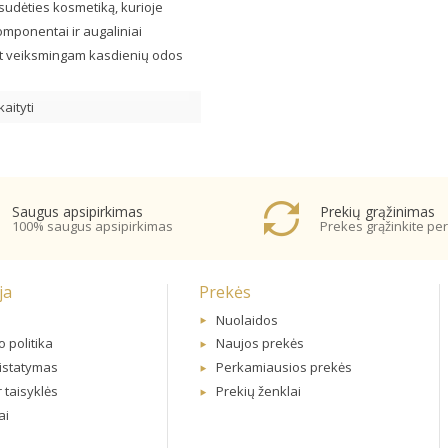
s sudėties kosmetiką, kurioje
omponentai ir augaliniai
 bet veiksmingam kasdienių odos
kaityti
Saugus apsipirkimas
Prekių grąžinimas
100% saugus apsipirkimas
Prekes grąžinkite per
ja
Prekės
Nuolaidos
 politika
Naujos prekės
ristatymas
Perkamiausios prekės
r taisyklės
Prekių ženklai
ai