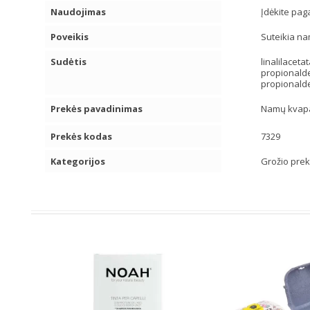
Naudojimas
Įdėkite paga
Poveikis
Suteikia n
Sudėtis
linalilaceta
propionaldehi
propionald
Prekės pavadinimas
Namų kvapa
Prekės kodas
7329
Kategorijos
Grožio pre