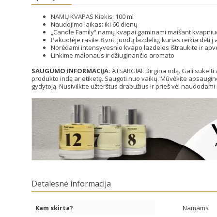
NAMŲ KVAPAS Kiekis: 100 ml
Naudojimo laikas: iki 60 dienų
„Candle Family“ namų kvapai gaminami maišant kvapniuo
Pakuotėje rasite 8 vnt. juodų lazdelių, kurias reikia dėti į 
Norėdami intensyvesnio kvapo lazdeles ištraukite ir apvers
Linkime malonaus ir džiuginančio aromato
SAUGUMO INFORMACIJA:
ATSARGIAI. Dirgina odą. Gali sukelti
produkto indą ar etiketę. Saugoti nuo vaikų. Mūvėkite apsaugine
gydytoją. Nusivilkite užterštus drabužius ir prieš vėl naudodami nu
Detalesnė informacija
Kam skirta?
Namams