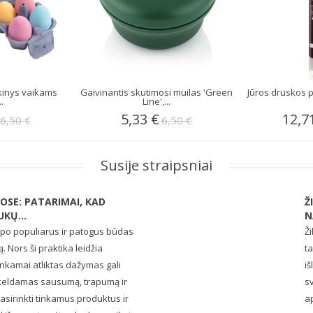
kinys vaikams
Gaivinantis skutimosi muilas 'Green
Jūros druskos 
.
Line',...
5,33 €
12,7
6,50 €
6,50 €
Susije straipsniai
SE: PATARIMAI, KAD
Ž
KŲ...
N
o populiarus ir patogus būdas
Ži
 Nors ši praktika leidžia
ta
tinkamai atliktas dažymas gali
iš
ukeldamas sausumą, trapumą ir
sv
asirinkti tinkamus produktus ir
ap