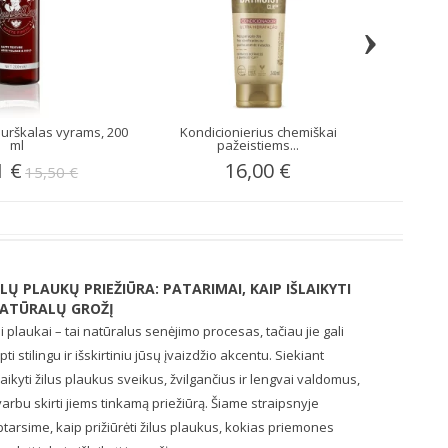
›
purškalas vyrams, 200
Kondicionierius chemiškai
Šampūn
ml
pažeistiems...
1 €
16,00 €
15,50 €
ILŲ PLAUKŲ PRIEŽIŪRA: PATARIMAI, KAIP IŠLAIKYTI
ATŪRALŲ GROŽĮ
li plaukai – tai natūralus senėjimo procesas, tačiau jie gali
pti stilingu ir išskirtiniu jūsų įvaizdžio akcentu. Siekiant
laikyti žilus plaukus sveikus, žvilgančius ir lengvai valdomus,
arbu skirti jiems tinkamą priežiūrą. Šiame straipsnyje
tarsime, kaip prižiūrėti žilus plaukus, kokias priemones