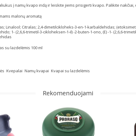
liukus į namų kvapo indą ir leiskite jiems prisigerti kvapo. Palikite nakčiai
amams malonų aromatą
tas; Linalool; Citralas; 2,4-dimetilcikloheks-3-en-1-karbaldehidas; (etoksim
do; 1- (2,6,6-trimetil-3-cikloheksen-1-il) -2-buten-1-ono, (E) -1- (2,6,6-trimetil
ehidas
s su lazdelėmis 100 ml
kės
Kvepalai
Namų kvapai
Kvapai su lazdelėmis
Rekomenduojami