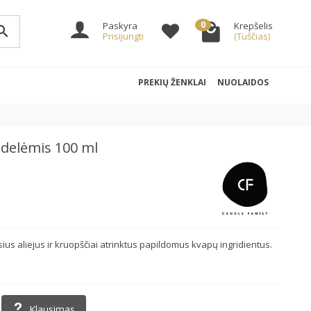
0
Paskyra
Krepšelis
arch
Prisijungti
(Tuščias)
PREKIŲ ŽENKLAI
NUOLAIDOS
delėmis 100 ml
s aliejus ir kruopščiai atrinktus papildomus kvapų ingridientus.
Klausimas