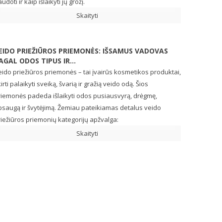
udoti ir kaip išlaikyti jų grožį.
Skaityti
EIDO PRIEŽIŪROS PRIEMONĖS: IŠSAMUS VADOVAS
AGAL ODOS TIPUS IR...
ido priežiūros priemonės – tai įvairūs kosmetikos produktai,
irti palaikyti sveiką, švarią ir gražią veido odą. Šios
riemonės padeda išlaikyti odos pusiausvyrą, drėgmę,
psaugą ir švytėjimą. Žemiau pateikiamas detalus veido
iežiūros priemonių kategorijų apžvalga:
Skaityti