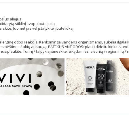
sius aliejus
atidarytą stiklinį kvapų buteliuką
kite, tuomet jas vėl įstatykite į buteliuką
 alerginę odos reakciją. Kenksminga vandens organizmams, sukelia ilgalaiki
s pirštines / akių apsaugą. PATEKUS ANT ODOS: plauti dideliu kiekiu vande
siplaukite. Turinį / talpyklą išmeskite laikydamiesi vietinių / regioninių / na