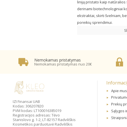
liniją pristato kaip natūralio
derinami biotechnologiniai k
ekstraktai, skirti švelniam,
poreikių sprendimui.
S
Nemokamas pristatymas
Nemokamas pristatymas nuo 20€
Informaci
Apie mus
Privatumo
IZI Finansai UAB
Prekių p
Kodas: 306207820
PVM kodas: LT100016385019
Sąlygos i
Registracijos adresas: Tėvo
Straipsni
Stanislovo g. 1-2, LT-82157 Radviliškis
Kosmetikos parduotuvė Radviliškis