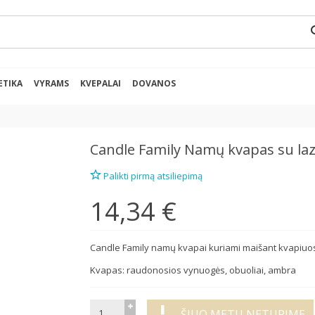
se
ETIKA
VYRAMS
KVEPALAI
DOVANOS
Candle Family
Namų kvapas su laz
Palikti pirmą atsiliepimą
14,34 €
Candle Family namų kvapai kuriami maišant kvapiuosiu
Kvapas: raudonosios vynuogės, obuoliai, ambra
ŠIUO METU NETURIME