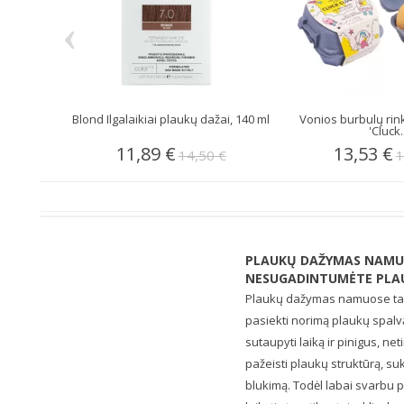
‹
Blond Ilgalaikiai plaukų dažai, 140 ml
Vonios burbulų rin
'Cluck..
11,89 €
13,53 €
14,50 €
1
PLAUKŲ DAŽYMAS NAMUO
NESUGADINTUMĖTE PLAU
Plaukų dažymas namuose tap
pasiekti norimą plaukų spalvą.
sutaupyti laiką ir pinigus, ne
pažeisti plaukų struktūrą, s
blukimą. Todėl labai svarbu p