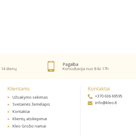
Pagalba
 14 dienų
Konsultacija nuo 8 iki 17h
Klientams
Kontaktai
+370 636 69595
Užsakymo sekimas
info@kleo.lt
Svetainės žemėlapis
Kontaktai
Klientų atsiliepimai
Kleo Grožio namai