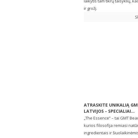
laikytis tam tikrų taisyklių,
ir grožį.
S
ATRASKITE UNIKALIĄ GM
LATVIJOS - SPECIALIAI...
„The Essence“ – tai GMT Beaut
kurios filosofija remiasi natū
ingredientais ir šiuolaikinėm