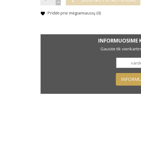
Pridėti prie mėgiamiausių (
0
)
INFORMUOSIME K
Gausite tik vienkarti
INFORMU