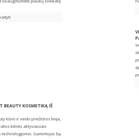
 kad išsaugotumėte plaukų sveikatą
na
kaityti
V
P
Ve
sk
p
a
pr
T BEAUTY KOSMETIKĄ IŠ
y kūno ir veido priežiūros linija,
ralios kilmės aktyviaisiais
is technologijomis. Gamintojas šią