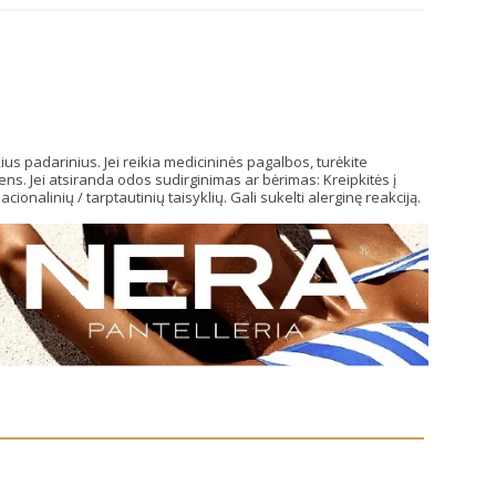
us padarinius. Jei reikia medicininės pagalbos, turėkite
ns. Jei atsiranda odos sudirginimas ar bėrimas: Kreipkitės į
cionalinių / tarptautinių taisyklių. Gali sukelti alerginę reakciją.