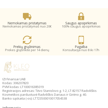
Nemokamas pristatymas
Saugus apsipirkimas
Nemokamas pristatymas nuo 20€
100% saugus apsipirkimas
Prekių grąžinimas
Pagalba
Prekes grąžinkite per 14 dienų
Konsultacija nuo 8 iki 17h
IZI Finansai UAB
Kodas: 306207820
PVM kodas: LT100016385019
Registracijos adresas: Tėvo Stanislovo g. 1-2, LT-82157 Radviliškis
Kosmetikos parduotuvė Radviliškis Dariaus ir Girėno g. 40.
Banko sąskaita (-os): LT723500010017054538
Informacija