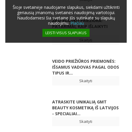
Šioje svetainėje naudojame slapukus, siekdami užtikrinti
geriausią įmanomą svetainės naudojimą vartotojui.
Naudodamiesi šia svetaine Jūs sutinkate su slapukų
ŽILŲ PLAUKŲ PRIEŽIŪRA:
naudojimu.
Plačiau
PATARIMAI, KAIP IŠLAIKYTI
NATŪRALŲ GROŽĮ
LEISTI VISUS SLAPUKUS
Skaityti
VEIDO PRIEŽIŪROS PRIEMONĖS:
IŠSAMUS VADOVAS PAGAL ODOS
TIPUS IR...
Skaityti
ATRASKITE UNIKALIĄ GMT
BEAUTY KOSMETIKĄ IŠ LATVIJOS
- SPECIALIAI...
Skaityti