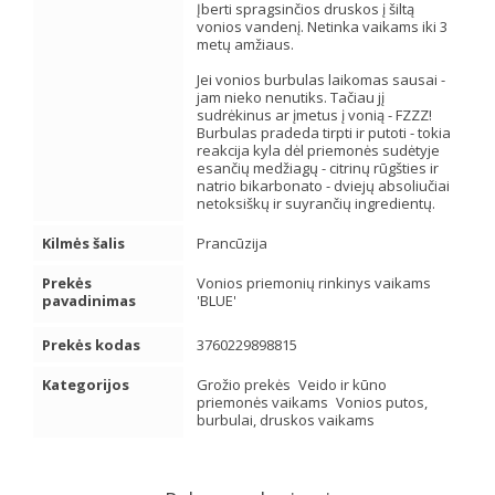
Įberti spragsinčios druskos į šiltą
vonios vandenį. Netinka vaikams iki 3
metų amžiaus.
Jei vonios burbulas laikomas sausai -
jam nieko nenutiks. Tačiau jį
sudrėkinus ar įmetus į vonią - FZZZ!
Burbulas pradeda tirpti ir putoti - tokia
reakcija kyla dėl priemonės sudėtyje
esančių medžiagų - citrinų rūgšties ir
natrio bikarbonato - dviejų absoliučiai
netoksiškų ir suyrančių ingredientų.
Kilmės šalis
Prancūzija
Prekės
Vonios priemonių rinkinys vaikams
pavadinimas
'BLUE'
Prekės kodas
3760229898815
Kategorijos
Grožio prekės
Veido ir kūno
priemonės vaikams
Vonios putos,
burbulai, druskos vaikams