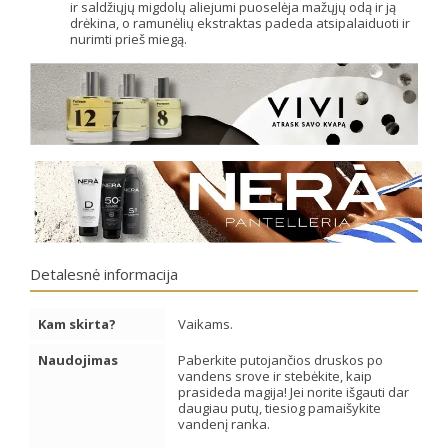
ir saldžiųjų migdolų aliejumi puoselėja mažųjų odą ir ją
drėkina, o ramunėlių ekstraktas padeda atsipalaiduoti ir
nurimti prieš miegą.
Detalesnė informacija
Kam skirta?
Vaikams.
Naudojimas
Paberkite putojančios druskos po
vandens srove ir stebėkite, kaip
prasideda magija! Jei norite išgauti dar
daugiau putų, tiesiog pamaišykite
vandenį ranka.