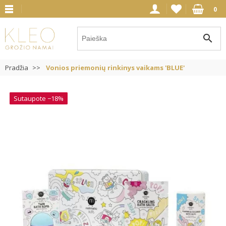
0
search
Pradžia
Vonios priemonių rinkinys vaikams 'BLUE'
Sutaupote −18%
Sutaupote −18%