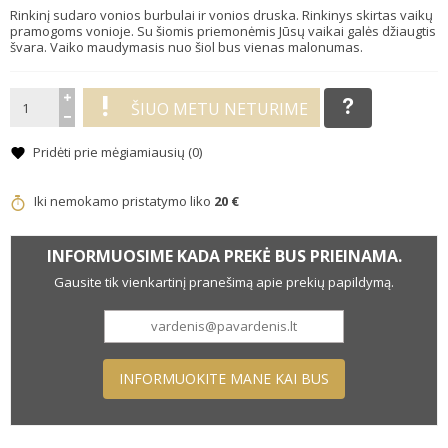
Rinkinį sudaro vonios burbulai ir vonios druska. Rinkinys skirtas vaikų
pramogoms vonioje. Su šiomis priemonėmis Jūsų vaikai galės džiaugtis
švara. Vaiko maudymasis nuo šiol bus vienas malonumas.
ŠIUO METU NETURIME
Pridėti prie mėgiamiausių (
0
)
Iki nemokamo pristatymo liko
20 €
INFORMUOSIME KADA PREKĖ BUS PRIEINAMA.
Gausite tik vienkartinį pranešimą apie prekių papildymą.
INFORMUOKITE MANE KAI BUS