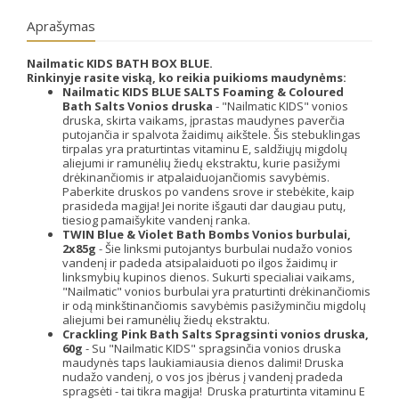
Aprašymas
Nailmatic KIDS BATH BOX BLUE.
Rinkinyje rasite viską, ko reikia puikioms maudynėms:
Nailmatic KIDS BLUE SALTS Foaming & Coloured
Bath Salts Vonios druska
- "Nailmatic KIDS" vonios
druska, skirta vaikams, įprastas maudynes paverčia
putojančia ir spalvota žaidimų aikštele. Šis stebuklingas
tirpalas yra praturtintas vitaminu E, saldžiųjų migdolų
aliejumi ir ramunėlių žiedų ekstraktu, kurie pasižymi
drėkinančiomis ir atpalaiduojančiomis savybėmis.
Paberkite druskos po vandens srove ir stebėkite, kaip
prasideda magija! Jei norite išgauti dar daugiau putų,
tiesiog pamaišykite vandenį ranka.
TWIN Blue & Violet Bath Bombs Vonios burbulai,
2x85g
- Šie linksmi putojantys burbulai nudažo vonios
vandenį ir padeda atsipalaiduoti po ilgos žaidimų ir
linksmybių kupinos dienos. Sukurti specialiai vaikams,
"Nailmatic" vonios burbulai yra praturtinti drėkinančiomis
ir odą minkštinančiomis savybėmis pasižyminčiu migdolų
aliejumi bei ramunėlių žiedų ekstraktu.
Crackling Pink Bath Salts Spragsinti vonios druska,
60g
- Su "Nailmatic KIDS" spragsinčia vonios druska
maudynės taps laukiamiausia dienos dalimi! Druska
nudažo vandenį, o vos jos įbėrus į vandenį pradeda
spragsėti - tai tikra magija! Druska praturtinta vitaminu E