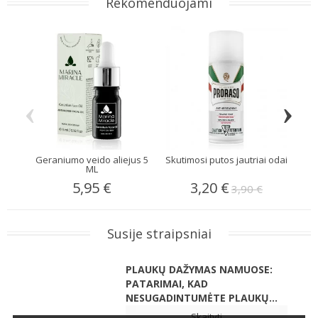
Rekomenduojami
‹
›
Geraniumo veido aliejus 5
Skutimosi putos jautriai odai
Od
ML
5,95 €
3,20 €
3,90 €
Susije straipsniai
PLAUKŲ DAŽYMAS NAMUOSE:
PATARIMAI, KAD
NESUGADINTUMĖTE PLAUKŲ...
Skaityti