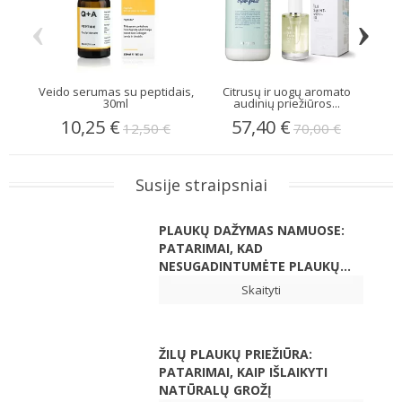
‹
›
Veido serumas su peptidais,
Citrusų ir uogų aromato
Au
30ml
audinių priežiūros...
10,25 €
57,40 €
12,50 €
70,00 €
Susije straipsniai
PLAUKŲ DAŽYMAS NAMUOSE:
PATARIMAI, KAD
NESUGADINTUMĖTE PLAUKŲ...
Skaityti
ŽILŲ PLAUKŲ PRIEŽIŪRA:
PATARIMAI, KAIP IŠLAIKYTI
NATŪRALŲ GROŽĮ