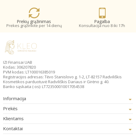
Prekių grąžinimas
Pagalba
Prekes grąžinkite per 14 dienų
Konsultacija nuo 8 iki 17h
IZI Finansai UAB
Kodas: 306207820
PVM kodas: LT100016385019
Registracijos adresas: Tėvo Stanislovo g. 1-2, LT-82157 Radviliškis
Kosmetikos parduotuvė Radviliškis Dariaus ir Girėno g. 40.
Banko sąskaita (-os): LT723500010017054538
Informacija
Prekės
Klientams
Kontaktai