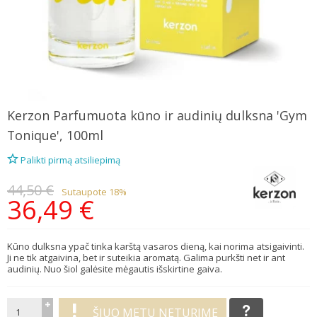
Kerzon
Parfumuota kūno ir audinių dulksna 'Gym
Tonique', 100ml
Palikti pirmą atsiliepimą
44,50 €
Sutaupote 18%
36,49 €
Kūno dulksna ypač tinka karštą vasaros dieną, kai norima atsigaivinti.
Ji ne tik atgaivina, bet ir suteikia aromatą. Galima purkšti net ir ant
audinių. Nuo šiol galėsite mėgautis išskirtine gaiva.
ŠIUO METU NETURIME