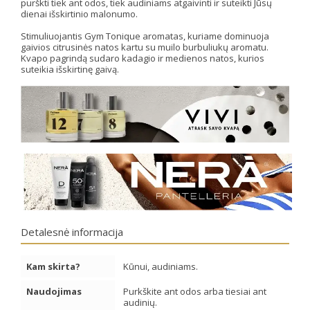
purškti tiek ant odos, tiek audiniams atgaivinti ir suteikti Jūsų
dienai išskirtinio malonumo.
Stimuliuojantis Gym Tonique aromatas, kuriame dominuoja
gaivios citrusinės natos kartu su muilo burbuliukų aromatu.
Kvapo pagrindą sudaro kadagio ir medienos natos, kurios
suteikia išskirtinę gaivą.
Detalesnė informacija
Kam skirta?
Kūnui, audiniams.
Naudojimas
Purkškite ant odos arba tiesiai ant
audinių.