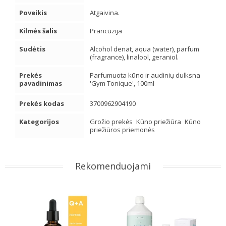
Poveikis
Atgaivina.
Kilmės šalis
Prancūzija
Sudėtis
Alcohol denat, aqua (water), parfum
(fragrance), linalool, geraniol.
Prekės
Parfumuota kūno ir audinių dulksna
pavadinimas
'Gym Tonique', 100ml
Prekės kodas
3700962904190
Kategorijos
Grožio prekės
Kūno priežiūra
Kūno
priežiūros priemonės
Rekomenduojami