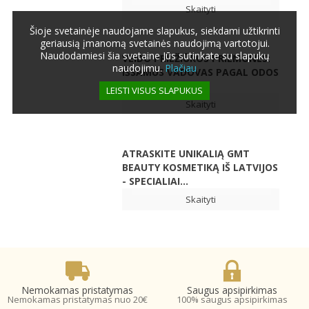
Skaityti
Šioje svetainėje naudojame slapukus, siekdami užtikrinti
geriausią įmanomą svetainės naudojimą vartotojui.
Naudodamiesi šia svetaine Jūs sutinkate su slapukų
VEIDO PRIEŽIŪROS PRIEMONĖS:
naudojimu.
Plačiau
IŠSAMUS VADOVAS PAGAL ODOS
TIPUS IR...
LEISTI VISUS SLAPUKUS
Skaityti
ATRASKITE UNIKALIĄ GMT
BEAUTY KOSMETIKĄ IŠ LATVIJOS
- SPECIALIAI...
Skaityti
Nemokamas pristatymas
Saugus apsipirkimas
Nemokamas pristatymas nuo 20€
100% saugus apsipirkimas