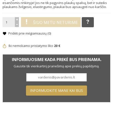
esančiomis rinkinyje! Jos ne tik pagyvins plaukų spalvą, bet ir suteiks
plaukams žvilgesio, elastingumo, plaukai bus apsaugoti nuo karščio.
ŠIUO METU NETURIME
Pridėti prie mėgiamiausių (
0
)
Iki nemokamo pristatymo liko
20 €
INFORMUOSIME KADA PREKĖ BUS PRIEINAMA.
Gausite tik vienkartinį pranešimą apie prekių papildymą.
INFORMUOKITE MANE KAI BUS