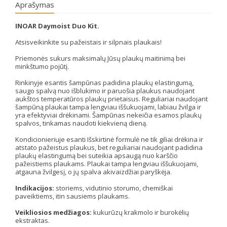
Aprašymas
INOAR Daymoist Duo Kit.
Atsisveikinkite su pažeistais ir silpnais plaukais!
Priemonės sukurs maksimalų Jūsų plaukų maitinimą bei
minkštumo pojūtį.
Rinkinyje esantis šampūnas padidina plaukų elastingumą,
saugo spalvą nuo išblukimo ir paruošia plaukus naudojant
aukštos temperatūros plaukų prietaisus. Reguliariai naudojant
šampūną plaukai tampa lengviau iššukuojami, labiau žvilga ir
yra efektyviai drėkinami. Šampūnas nekeičia esamos plaukų
spalvos, tinkamas naudoti kiekvieną dieną.
Kondicionieriuje esanti Išskirtinė formulė ne tik giliai drėkina ir
atstato pažeistus plaukus, bet reguliariai naudojant padidina
plaukų elastingumą bei suteikia apsaugą nuo karščio
pažeistiems plaukams. Plaukai tampa lengviau iššukuojami,
atgauna žvilgesį, o jų spalva akivaizdžiai paryškėja.
Indikacijos:
storiems, vidutinio storumo, chemiškai
paveiktiems, itin sausiems plaukams.
Veikliosios medžiagos:
kukurūzų krakmolo ir burokėlių
ekstraktas.