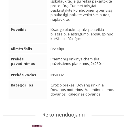
išskalaukite, jeigu reikia pakartokite
procedūrą. Tuomet tolygiai
paskirstykite kondicionierių per visą
plauko ilgį, palikite veikti 5 minutes,
nuplaukite.
Poveikis
Išsaugo plaukų spalvą, suteikia
blizgesio, elastingumo, apsaugo nuo
karščio ir lūžinėjimo.
Kilmės šalis
Brazilija
Prekės
Priemonių rinkinys chemiškai
pavadinimas
pažeistiems plaukams, 2x250 ml
Prekės kodas
IN50332
Kategorijos
Grožio prekės
Dovanų rinkiniai
Dovanos moterims
Valentino dienos
dovanos
Kalėdinės dovanos
Rekomenduojami