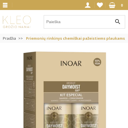
0
search
Pradžia
Priemonių rinkinys chemiškai pažeistiems plaukams, 