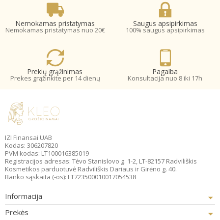
Nemokamas pristatymas
Saugus apsipirkimas
Nemokamas pristatymas nuo 20€
100% saugus apsipirkimas
Prekių grąžinimas
Pagalba
Prekes grąžinkite per 14 dienų
Konsultacija nuo 8 iki 17h
IZI Finansai UAB
Kodas: 306207820
PVM kodas: LT100016385019
Registracijos adresas: Tėvo Stanislovo g. 1-2, LT-82157 Radviliškis
Kosmetikos parduotuvė Radviliškis Dariaus ir Girėno g. 40.
Banko sąskaita (-os): LT723500010017054538
Informacija
Prekės