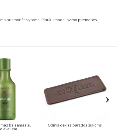
avimo priemonės vyrams
Plaukų modeliavimo priemonės
›
mas balzamas su
Odinis dėklas barzdos šukoms
ABRIK
 aliejumi,...