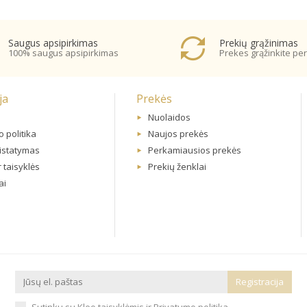
Saugus apsipirkimas
Prekių grąžinimas
100% saugus apsipirkimas
Prekes grąžinkite per
ja
Prekės
Nuolaidos
 politika
Naujos prekės
ristatymas
Perkamiausios prekės
r taisyklės
Prekių ženklai
ai
Sutinku su Kleo taisyklėmis ir Privatumo politika