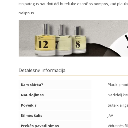
Itin patogus naudoti dėl buteliuke esančios pompos, kad plauk
Nelipnus.
Detalesnė informacija
Kam skirta?
Plaukų mode
Naudojimas
Nedidelį ki
Poveikis
Suteikia ilga
Kilmės šalis
JAV
Prekės pavadinimas
Vidutinės f