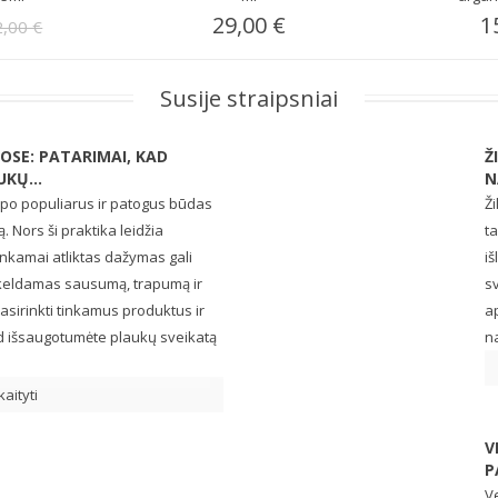
29,00 €
1
2,00 €
Susije straipsniai
SE: PATARIMAI, KAD
Ž
KŲ...
N
o populiarus ir patogus būdas
Ži
 Nors ši praktika leidžia
ta
tinkamai atliktas dažymas gali
iš
ukeldamas sausumą, trapumą ir
sv
asirinkti tinkamus produktus ir
ap
 kad išsaugotumėte plaukų sveikatą
na
kaityti
V
P
Ve