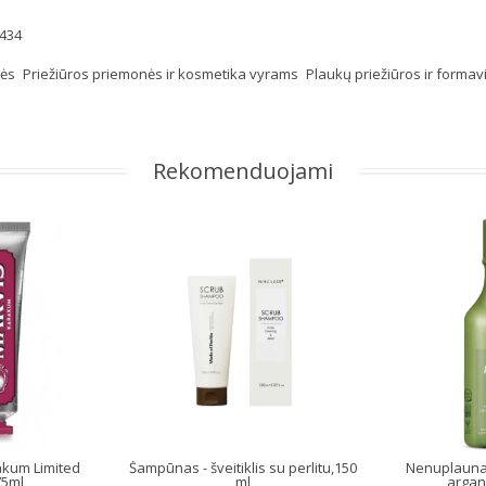
434
kės
Priežiūros priemonės ir kosmetika vyrams
Plaukų priežiūros ir form
Rekomenduojami
akum Limited
Šampūnas - šveitiklis su perlitu,150
Nenuplauna
75ml
ml
argano