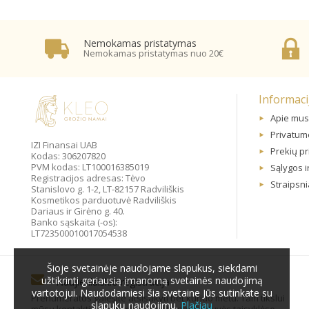
Nemokamas pristatymas
Nemokamas pristatymas nuo 20€
Informaci
Apie mus
Privatumo
IZI Finansai UAB
Prekių p
Kodas: 306207820
PVM kodas: LT100016385019
Sąlygos i
Registracijos adresas: Tėvo
Straipsni
Stanislovo g. 1-2, LT-82157 Radviliškis
Kosmetikos parduotuvė Radviliškis
Dariaus ir Girėno g. 40.
Banko sąskaita (-os):
LT723500010017054538
Šioje svetainėje naudojame slapukus, siekdami
užtikrinti geriausią įmanomą svetainės naudojimą
Naujienlaiškio registracija
vartotojui. Naudodamiesi šia svetaine Jūs sutinkate su
Prenumeratos galėsite atsisakyti bet kuriuo metu. Tam tikslui
slapukų naudojimu.
Plačiau
mūsų kontaktinę informaciją rasite parduotuvės taisyklėse.