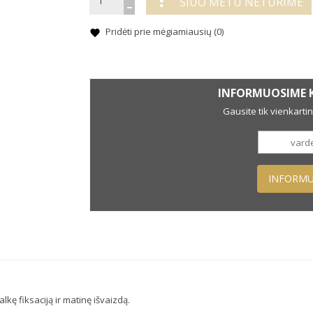
ŠIUO METU NETURIME
Pridėti prie mėgiamiausių (
0
)
INFORMUOSIME K
Gausite tik vienkarti
INFORMU
lkę fiksaciją ir matinę išvaizdą.