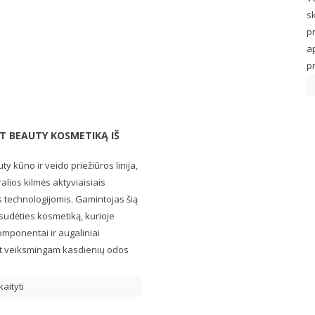
sk
p
a
pr
T BEAUTY KOSMETIKĄ IŠ
y kūno ir veido priežiūros linija,
ralios kilmės aktyviaisiais
is technologijomis. Gamintojas šią
s sudėties kosmetiką, kurioje
omponentai ir augaliniai
 bet veiksmingam kasdienių odos
kaityti