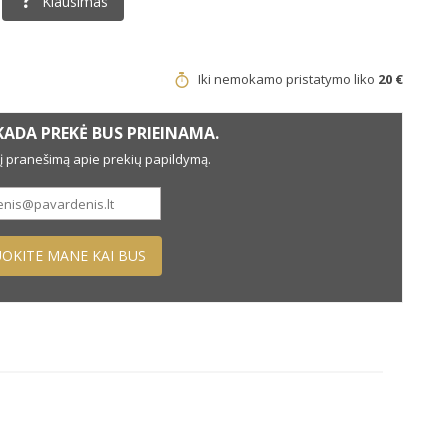
Klausimas
Iki nemokamo pristatymo liko
20 €
ADA PREKĖ BUS PRIEINAMA.
nį pranešimą apie prekių papildymą.
OKITE MANE KAI BUS