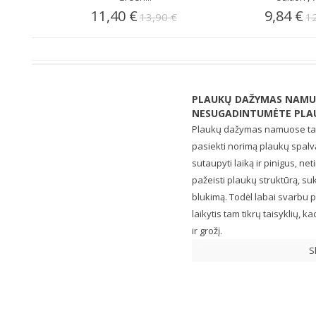
11,40 €
9,84 €
13,90 €
1
PLAUKŲ DAŽYMAS NAMUO
NESUGADINTUMĖTE PLAU
Plaukų dažymas namuose tap
pasiekti norimą plaukų spalvą.
sutaupyti laiką ir pinigus, ne
pažeisti plaukų struktūrą, s
blukimą. Todėl labai svarbu p
laikytis tam tikrų taisyklių,
ir grožį.
S