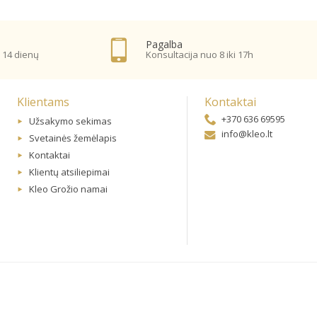
Pagalba
 14 dienų
Konsultacija nuo 8 iki 17h
Klientams
Kontaktai
+370 636 69595
Užsakymo sekimas
info@kleo.lt
Svetainės žemėlapis
Kontaktai
Klientų atsiliepimai
Kleo Grožio namai