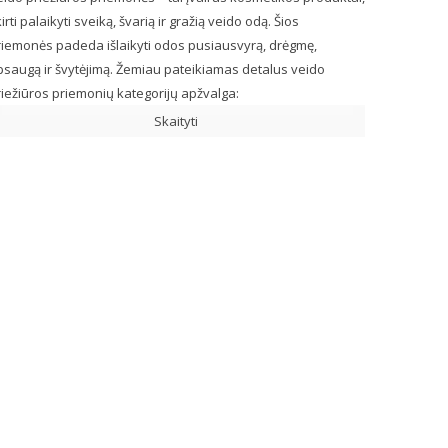
irti palaikyti sveiką, švarią ir gražią veido odą. Šios
riemonės padeda išlaikyti odos pusiausvyrą, drėgmę,
psaugą ir švytėjimą. Žemiau pateikiamas detalus veido
iežiūros priemonių kategorijų apžvalga:
Skaityti