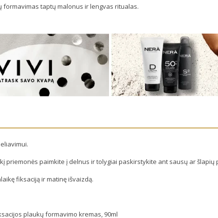
ų formavimas taptų malonus ir lengvas ritualas.
liavimui.
ekį priemonės paimkite į delnus ir tolygiai paskirstykite ant sausų ar šlapi
laikę fiksaciją ir matinę išvaizdą.
iksacijos plaukų formavimo kremas, 90ml