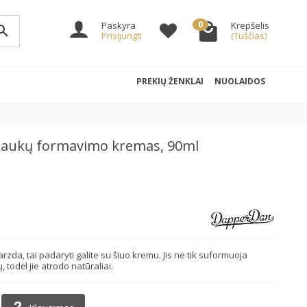
0
Paskyra
Krepšelis
arch
Prisijungti
(Tuščias)
PREKIŲ ŽENKLAI
NUOLAIDOS
 plaukų formavimo kremas, 90ml
rzda, tai padaryti galite su šiuo kremu. Jis ne tik suformuoja
 todėl jie atrodo natūraliai.