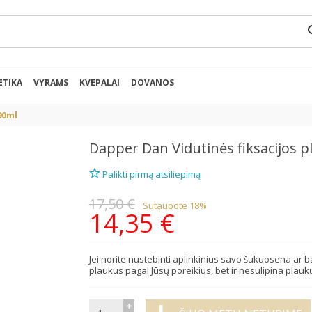
se
ETIKA
VYRAMS
KVEPALAI
DOVANOS
90ml
Dapper Dan
Vidutinės fiksacijos
Palikti pirmą atsiliepimą
17,50 €
Sutaupote 18%
14,35 €
Jei norite nustebinti aplinkinius savo šukuosena ar ba
plaukus pagal Jūsų poreikius, bet ir nesulipina plaukų,