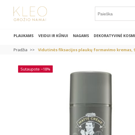
PLAUKAMS
VEIDUI IR KŪNUI
NAGAMS
DEKORATYVINĖ KOSM
Pradžia
Vidutinės fiksacijos plaukų formavimo kremas, 
Sutaupote −18%
Sutaupote −18%