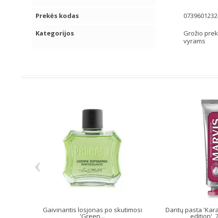
Prekės kodas
0739601232
Kategorijos
Grožio pre
vyrams
‹
Gaivinantis losjonas po skutimosi
Dantų pasta 'Kar
'Green...
edition', 