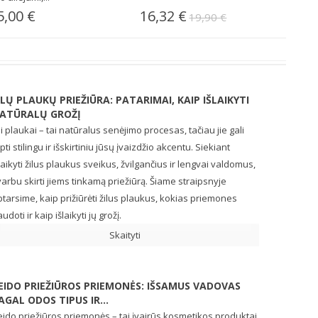
5,00 €
16,32 €
1
19,90 €
ILŲ PLAUKŲ PRIEŽIŪRA: PATARIMAI, KAIP IŠLAIKYTI
ATŪRALŲ GROŽĮ
li plaukai – tai natūralus senėjimo procesas, tačiau jie gali
pti stilingu ir išskirtiniu jūsų įvaizdžio akcentu. Siekiant
laikyti žilus plaukus sveikus, žvilgančius ir lengvai valdomus,
arbu skirti jiems tinkamą priežiūrą. Šiame straipsnyje
tarsime, kaip prižiūrėti žilus plaukus, kokias priemones
udoti ir kaip išlaikyti jų grožį.
Skaityti
EIDO PRIEŽIŪROS PRIEMONĖS: IŠSAMUS VADOVAS
AGAL ODOS TIPUS IR...
ido priežiūros priemonės – tai įvairūs kosmetikos produktai,