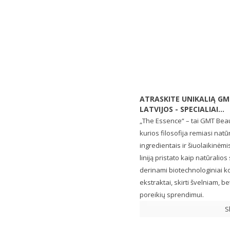
ATRASKITE UNIKALIĄ GM
LATVIJOS - SPECIALIAI...
„The Essence“ – tai GMT Beaut
kurios filosofija remiasi natū
ingredientais ir šiuolaikinėm
liniją pristato kaip natūralio
derinami biotechnologiniai k
ekstraktai, skirti švelniam,
poreikių sprendimui.
S