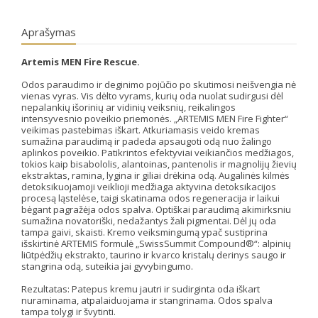
Aprašymas
Artemis MEN Fire Rescue.
Odos paraudimo ir deginimo pojūčio po skutimosi neišvengia nė
vienas vyras. Vis dėlto vyrams, kurių oda nuolat sudirgusi dėl
nepalankių išorinių ar vidinių veiksnių, reikalingos
intensyvesnio poveikio priemonės. „ARTEMIS MEN Fire Fighter“
veikimas pastebimas iškart. Atkuriamasis veido kremas
sumažina paraudimą ir padeda apsaugoti odą nuo žalingo
aplinkos poveikio. Patikrintos efektyviai veikiančios medžiagos,
tokios kaip bisabololis, alantoinas, pantenolis ir magnolijų žievių
ekstraktas, ramina, lygina ir giliai drėkina odą. Augalinės kilmės
detoksikuojamoji veiklioji medžiaga aktyvina detoksikacijos
procesą ląstelėse, taigi skatinama odos regeneracija ir laikui
bėgant pagražėja odos spalva. Optiškai paraudimą akimirksniu
sumažina novatoriški, nedažantys žali pigmentai. Dėl jų oda
tampa gaivi, skaisti. Kremo veiksmingumą ypač sustiprina
išskirtinė ARTEMIS formulė „SwissSummit Compound®“: alpinių
liūtpėdžių ekstrakto, taurino ir kvarco kristalų derinys saugo ir
stangrina odą, suteikia jai gyvybingumo.
Rezultatas: Patepus kremu jautri ir sudirginta oda iškart
nuraminama, atpalaiduojama ir stangrinama. Odos spalva
tampa tolygi ir švytinti.