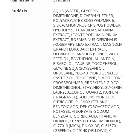
Kilmės šalis
Šveicarija
Sudėtis
AQUA (WATER), GLYCERIN,
DIMETHICONE, DICAPRYLYL ETHER,
POLYACRYLATE CROSSPOLYMER-6,
SILICA, CHONDRUS CRISPUS POWDER,
HYDROLYZED CANDIDA SAITOANA
EXTRACT, LEONTOPODIUM ALPINUM
EXTRACT, ROSMARINUS OFFICINALIS
(ROSEMARY) LEAF EXTRACT, MAGNOLIA
GRANDIFLORA BARK EXTRACT,
HELIANTHUS ANNUUS (SUNFLOWER)
SEED OIL, PANTHENOL, ALLANTOIN,
BISABOLOL, TAURINE, TOCOPHEROL,
GLYCINE SOJA (SOYBEAN) OIL,
UNDECANE, PEG-40 HYDROGENATED
CASTOR OIL, TRIDECANE, DIMETHICONE
CROSSPOLYMER, PROPYLENE GLYCOL,
DIMETHICONOL, ETHYLHEXYLGLYCERIN,
LAURYL ALCOHOL, QUARTZ, PARFUM
(FRAGRANCE), SODIUM HYDROXIDE,
CITRIC ACID, PHENOXYETHANOL,
BENZOIC ACID, DEHYDROACETIC ACID,
POTASSIUM SORBATE, SODIUM
BENZOATE, SORBIC ACID, TITANIUM
DIOXIDE, CI 77891 (TITANIUM DIOXIDE),
CI 77019 (MICA), TIN OXIDE, CI 61570
(GREEN 5), CI 19140 (YELLOW 5), CI