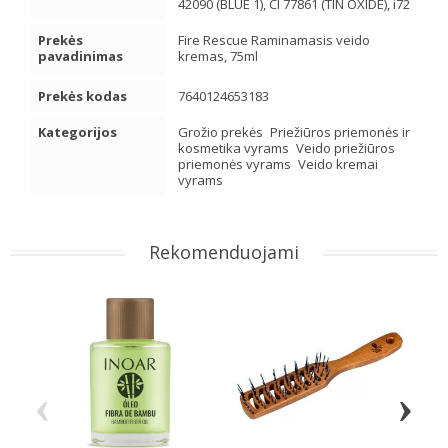
42090 (BLUE 1), CI 77861 (TIN OXIDE), i72
Prekės
Fire Rescue Raminamasis veido
pavadinimas
kremas, 75ml
Prekės kodas
7640124653183
Kategorijos
Grožio prekės
Priežiūros priemonės ir
kosmetika vyrams
Veido priežiūros
priemonės vyrams
Veido kremai
vyrams
Rekomenduojami
‹
›