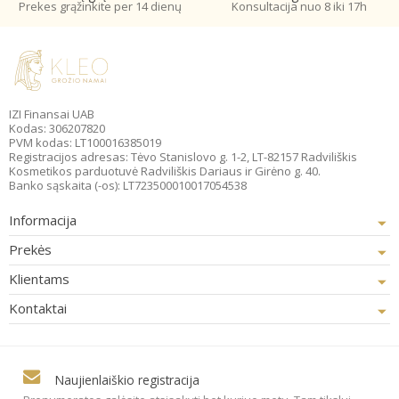
Prekes grąžinkite per 14 dienų
Konsultacija nuo 8 iki 17h
IZI Finansai UAB
Kodas: 306207820
PVM kodas: LT100016385019
Registracijos adresas: Tėvo Stanislovo g. 1-2, LT-82157 Radviliškis
Kosmetikos parduotuvė Radviliškis Dariaus ir Girėno g. 40.
Banko sąskaita (-os): LT723500010017054538
Informacija
Prekės
Klientams
Kontaktai
Naujienlaiškio registracija