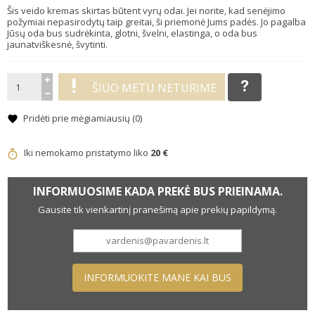
Šis veido kremas skirtas būtent vyrų odai. Jei norite, kad senėjimo
požymiai nepasirodytų taip greitai, ši priemonė Jums padės. Jo pagalba
Jūsų oda bus sudrėkinta, glotni, švelni, elastinga, o oda bus
jaunatviškesnė, švytinti.
ŠIUO METU NETURIME
Pridėti prie mėgiamiausių (
0
)
Iki nemokamo pristatymo liko
20 €
INFORMUOSIME KADA PREKĖ BUS PRIEINAMA.
Gausite tik vienkartinį pranešimą apie prekių papildymą.
INFORMUOKITE MANE KAI BUS