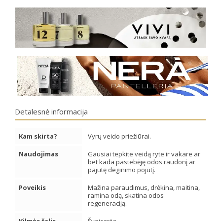
Detalesnė informacija
Kam skirta?
Vyrų veido priežiūrai.
Naudojimas
Gausiai tepkite veidą ryte ir vakare ar
bet kada pastebėję odos raudonį ar
pajutę deginimo pojūtį.
Poveikis
Mažina paraudimus, drėkina, maitina,
ramina odą, skatina odos
regeneraciją.