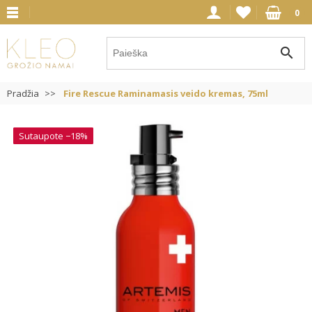
0
search
Pradžia
Fire Rescue Raminamasis veido kremas, 75ml
Sutaupote −18%
Sutaupote −18%