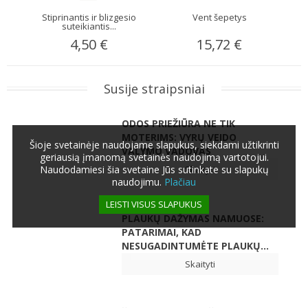
Stiprinantis ir blizgesio
Vent šepetys
Ž
suteikiantis...
4,50 €
15,72 €
Susije straipsniai
ODOS PRIEŽIŪRA NE TIK
MOTERIMS: VYRŲ VEIDO
Šioje svetainėje naudojame slapukus, siekdami užtikrinti
VALYMO VADOVAS
geriausią įmanomą svetainės naudojimą vartotojui.
Skaityti
Naudodamiesi šia svetaine Jūs sutinkate su slapukų
naudojimu.
Plačiau
LEISTI VISUS SLAPUKUS
PLAUKŲ DAŽYMAS NAMUOSE:
PATARIMAI, KAD
NESUGADINTUMĖTE PLAUKŲ...
Skaityti