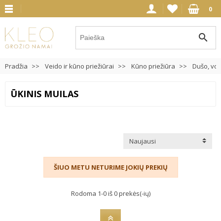
0
search
Pradžia
Veido ir kūno priežiūrai
Kūno priežiūra
Dušo, vo
ŪKINIS MUILAS
Naujausi
ŠIUO METU NETURIME JOKIŲ PREKIŲ
Rodoma 1-0 iš 0 prekės(-ių)