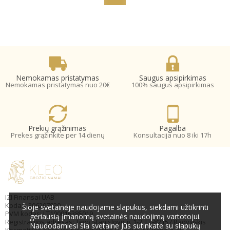
Nemokamas pristatymas
Saugus apsipirkimas
Nemokamas pristatymas nuo 20€
100% saugus apsipirkimas
Prekių grąžinimas
Pagalba
Prekes grąžinkite per 14 dienų
Konsultacija nuo 8 iki 17h
IZI Finansai UAB
Kodas: 306207820
Šioje svetainėje naudojame slapukus, siekdami užtikrinti
PVM kodas: LT100016385019
geriausią įmanomą svetainės naudojimą vartotojui.
Registracijos adresas: Tėvo Stanislovo g. 1-2, LT-82157 Radviliškis
Naudodamiesi šia svetaine Jūs sutinkate su slapukų