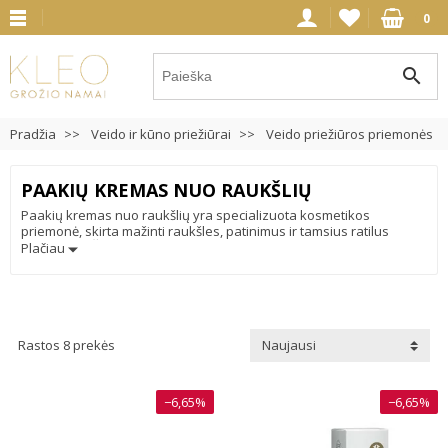
0
search
Pradžia
Veido ir kūno priežiūrai
Veido priežiūros priemonės
PAAKIŲ KREMAS NUO RAUKŠLIŲ
Paakių kremas nuo raukšlių yra specializuota kosmetikos
priemonė, skirta mažinti raukšles, patinimus ir tamsius ratilus
aplink akis. Šie kremai dažniausiai yra praturtinti drėkinamaisiais
Plačiau
komponentais, antioksidantais ir kolageno stimuliuojančiomis
medžiagomis. Jie yra lengvos tekstūros ir greitai absorbuojami, nes
dirba jautriame akių kontūro odos plote. Reguliarus paakių kremo
naudojimas gali pagerinti odos tekstūrą, sumažinti raukšles ir
pagerinti bendrą išvaizdą. Tai yra svarbus elementas kasdienėje
grožio priežiūros rutinoje, siekiant palaikyti jaunatvišką ir šviežią
Rastos 8 prekės
Naujausi
paakių odą
−6,65%
−6,65%