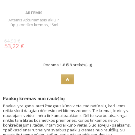
ARTEMIS
Artemis Atkuriamasis akių ir
lūpų kontūro kremas, 15ml
64,90 €
53,22 €
Rodoma 1-8 iš 8 prekės(-ių)
Paakių kremas nuo raukšlių
Paakiai yra gana jautri žmogaus kūno vieta, tad natūralu, kad jiems
reikia skirti daugiau dėmesio nei kitoms zonoms. Tie kremai, kurie yra
naudojami veidui - nėra tinkamai paakiams. Dėl to svarbu atsakingai
rinktis tam tikras kosmetikos priemones, kurios tinkamos ne tik
konkrečiai Jums, tačiau ir tam tikrai kūno vietai. Šiuo atveju - paakiams.
Ypač kasdienei rutinai yra svarbus paakių kremas nuo raukšlių. Su
metais jis tampa būtinu, tačiau geriausia pradėti naudoti jau