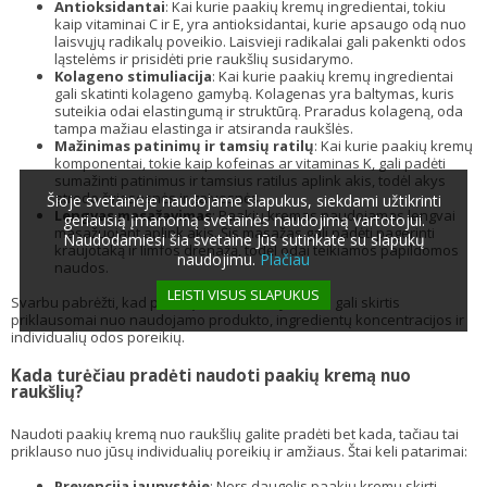
Antioksidantai
: Kai kurie paakių kremų ingredientai, tokiu
kaip vitaminai C ir E, yra antioksidantai, kurie apsaugo odą nuo
laisvųjų radikalų poveikio. Laisvieji radikalai gali pakenkti odos
ląstelėms ir prisidėti prie raukšlių susidarymo.
Kolageno stimuliacija
: Kai kurie paakių kremų ingredientai
gali skatinti kolageno gamybą. Kolagenas yra baltymas, kuris
suteikia odai elastingumą ir struktūrą. Praradus kolageną, oda
tampa mažiau elastinga ir atsiranda raukšlės.
Mažinimas patinimų ir tamsių ratilų
: Kai kurie paakių kremų
komponentai, tokie kaip kofeinas ar vitaminas K, gali padėti
sumažinti patinimus ir tamsius ratilus aplink akis, todėl akys
atrodo šviesesnės ir gaivesnės.
Šioje svetainėje naudojame slapukus, siekdami užtikrinti
Lengvas masažavimas
: Paakių kremas naudojamas lengvai
geriausią įmanomą svetainės naudojimą vartotojui.
masažuojant aplink akis. Šis masažas gali padėti pagerinti
Naudodamiesi šia svetaine Jūs sutinkate su slapukų
kraujotaką ir limfos drenažą, todėl odai teikiamos papildomos
naudojimu.
Plačiau
naudos.
LEISTI VISUS SLAPUKUS
Svarbu pabrėžti, kad paakių kremo efektyvumas gali skirtis
priklausomai nuo naudojamo produkto, ingredientų koncentracijos ir
individualių odos poreikių.
Kada turėčiau pradėti naudoti paakių kremą nuo
raukšlių?
Naudoti paakių kremą nuo raukšlių galite pradėti bet kada, tačiau tai
priklauso nuo jūsų individualių poreikių ir amžiaus. Štai keli patarimai:
Prevencija jaunystėje
: Nors daugelis paakių kremų skirti