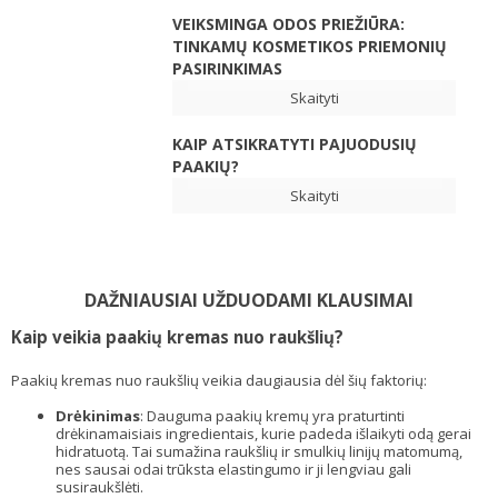
VEIKSMINGA ODOS PRIEŽIŪRA:
TINKAMŲ KOSMETIKOS PRIEMONIŲ
PASIRINKIMAS
Skaityti
KAIP ATSIKRATYTI PAJUODUSIŲ
PAAKIŲ?
Skaityti
DAŽNIAUSIAI UŽDUODAMI KLAUSIMAI
Kaip veikia paakių kremas nuo raukšlių?
Paakių kremas nuo raukšlių veikia daugiausia dėl šių faktorių:
Drėkinimas
: Dauguma paakių kremų yra praturtinti
drėkinamaisiais ingredientais, kurie padeda išlaikyti odą gerai
hidratuotą. Tai sumažina raukšlių ir smulkių linijų matomumą,
nes sausai odai trūksta elastingumo ir ji lengviau gali
susiraukšlėti.