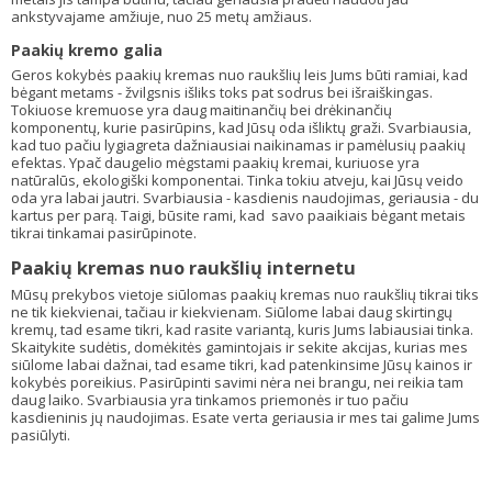
ankstyvajame amžiuje, nuo 25 metų amžiaus.
Paakių kremo galia
Geros kokybės paakių kremas nuo raukšlių leis Jums būti ramiai, kad
bėgant metams - žvilgsnis išliks toks pat sodrus bei išraiškingas.
Tokiuose kremuose yra daug maitinančių bei drėkinančių
komponentų, kurie pasirūpins, kad Jūsų oda išliktų graži. Svarbiausia,
kad tuo pačiu lygiagreta dažniausiai naikinamas ir pamėlusių paakių
efektas. Ypač daugelio mėgstami paakių kremai, kuriuose yra
natūralūs, ekologiški komponentai. Tinka tokiu atveju, kai Jūsų veido
oda yra labai jautri. Svarbiausia - kasdienis naudojimas, geriausia - du
kartus per parą. Taigi, būsite rami, kad savo paaikiais bėgant metais
tikrai tinkamai pasirūpinote.
Paakių kremas nuo raukšlių internetu
Mūsų prekybos vietoje siūlomas paakių kremas nuo raukšlių tikrai tiks
ne tik kiekvienai, tačiau ir kiekvienam. Siūlome labai daug skirtingų
kremų, tad esame tikri, kad rasite variantą, kuris Jums labiausiai tinka.
Skaitykite sudėtis, domėkitės gamintojais ir sekite akcijas, kurias mes
siūlome labai dažnai, tad esame tikri, kad patenkinsime Jūsų kainos ir
kokybės poreikius. Pasirūpinti savimi nėra nei brangu, nei reikia tam
daug laiko. Svarbiausia yra tinkamos priemonės ir tuo pačiu
kasdieninis jų naudojimas. Esate verta geriausia ir mes tai galime Jums
pasiūlyti.