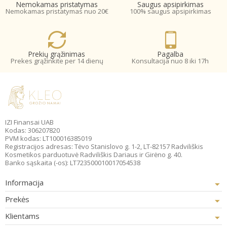
Nemokamas pristatymas
Saugus apsipirkimas
Nemokamas pristatymas nuo 20€
100% saugus apsipirkimas
Prekių grąžinimas
Pagalba
Prekes grąžinkite per 14 dienų
Konsultacija nuo 8 iki 17h
IZI Finansai UAB
Kodas: 306207820
PVM kodas: LT100016385019
Registracijos adresas: Tėvo Stanislovo g. 1-2, LT-82157 Radviliškis
Kosmetikos parduotuvė Radviliškis Dariaus ir Girėno g. 40.
Banko sąskaita (-os): LT723500010017054538
Informacija
Prekės
Klientams