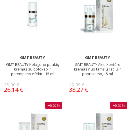
GMT BEAUTY
GMT BEAUTY
GMT BEAUTY Kolageno paakių
GMT BEAUTY Akių kontūro
kremas su botokso ir
kremas nuo tamsių ratilų ir
patempimo efektu, 15 ml
pabrinkimo, 15 ml
28,00 €
40,99 €
26,14 €
38,27 €
−6,65%
−6,65%