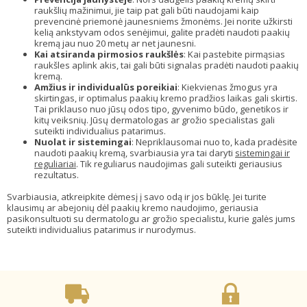
raukšlių mažinimui, jie taip pat gali būti naudojami kaip
prevencinė priemonė jaunesniems žmonėms. Jei norite užkirsti
kelią ankstyvam odos senėjimui, galite pradėti naudoti paakių
kremą jau nuo 20 metų ar net jaunesni.
Kai atsiranda pirmosios raukšlės
: Kai pastebite pirmąsias
raukšles aplink akis, tai gali būti signalas pradėti naudoti paakių
kremą.
Amžius ir individualūs poreikiai
: Kiekvienas žmogus yra
skirtingas, ir optimalus paakių kremo pradžios laikas gali skirtis.
Tai priklauso nuo jūsų odos tipo, gyvenimo būdo, genetikos ir
kitų veiksnių. Jūsų dermatologas ar grožio specialistas gali
suteikti individualius patarimus.
Nuolat ir sistemingai
: Nepriklausomai nuo to, kada pradėsite
naudoti paakių kremą, svarbiausia yra tai daryti
sistemingai ir
reguliariai
. Tik reguliarus naudojimas gali suteikti geriausius
rezultatus.
Svarbiausia, atkreipkite dėmesį į savo odą ir jos būklę. Jei turite
klausimų ar abejonių dėl paakių kremo naudojimo, geriausia
pasikonsultuoti su dermatologu ar grožio specialistu, kurie galės jums
suteikti individualius patarimus ir nurodymus.