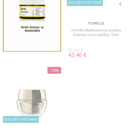
ŠIUO METU NETURIME
YONELLE
Yonelle Maitinamasis paakių
kremas nuo raukšlių, 15ml
53,00 €
43,46 €
−18%
ŠIUO METU NETURIME